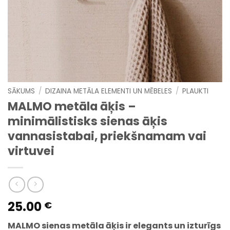
SĀKUMS
/
DIZAINA METĀLA ELEMENTI UN MĒBELES
/
PLAUKTI
MALMO metāla āķis –
minimālistisks sienas āķis
vannasistabai, priekšnamam vai
virtuvei
25.00
€
MALMO sienas metāla āķis ir elegants un izturīgs