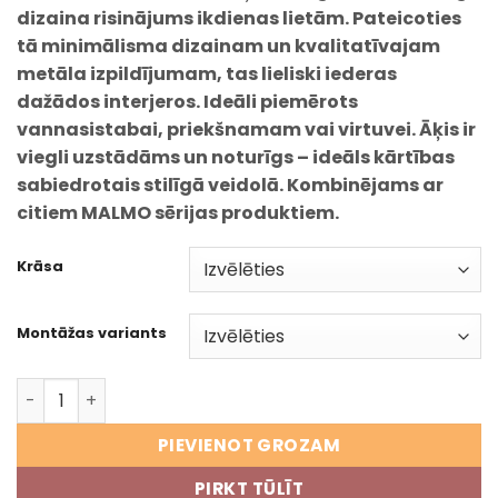
dizaina risinājums ikdienas lietām. Pateicoties
tā minimālisma dizainam un kvalitatīvajam
metāla izpildījumam, tas lieliski iederas
dažādos interjeros. Ideāli piemērots
vannasistabai, priekšnamam vai virtuvei. Āķis ir
viegli uzstādāms un noturīgs – ideāls kārtības
sabiedrotais stilīgā veidolā. Kombinējams ar
citiem MALMO sērijas produktiem.
Krāsa
Montāžas variants
MALMO metāla āķis – minimālistisks sienas āķis vannasi
PIEVIENOT GROZAM
PIRKT TŪLĪT