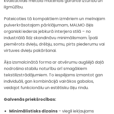
kvalitatīvais metāla materiāls garantē izturību un
ilgmūžību.
Pateicoties tā kompaktiem izmēriem un melnajam
pulverkrāsotajam pārklājumam, MALMO āķis
organiski iederas jebkurā interjera stilā – no
industriālā līdz skandināvu minimālismam. Īpaši
piemērots dvieļu, drēbju, somu, pirts piederumu vai
virtuves dvieļu pakāršanai.
Āķa izsmalcinātā forma ar atvērumu augšējā daļā
nodrošina stabilu noturību arī smagākiem
tekstilizstrādājumiem. To iespējams izmantot gan
individuāli, gan kombinācijā vairākos gabalos,
veidojot funkcionālu un estētisku āķu rindu.
Galvenās priekšrocības:
Minimālistisks dizains
– viegli iekļaujams