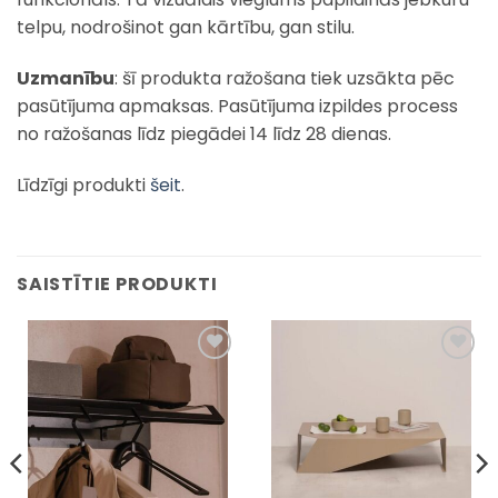
telpu, nodrošinot gan kārtību, gan stilu.
Uzmanību
: šī produkta ražošana tiek uzsākta pēc
pasūtījuma apmaksas. Pasūtījuma izpildes process
no ražošanas līdz piegādei 14 līdz 28 dienas.
Līdzīgi produkti
šeit
.
SAISTĪTIE PRODUKTI
Pievienot
Pievienot
sarakstam
sarakstam