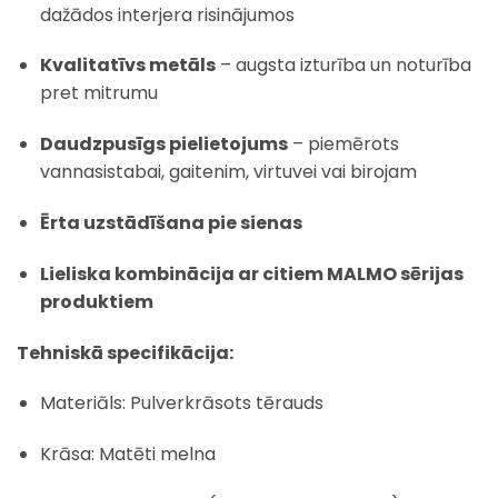
dažādos interjera risinājumos
Kvalitatīvs metāls
– augsta izturība un noturība
pret mitrumu
Daudzpusīgs pielietojums
– piemērots
vannasistabai, gaitenim, virtuvei vai birojam
Ērta uzstādīšana pie sienas
Lieliska kombinācija ar citiem MALMO sērijas
produktiem
Tehniskā specifikācija:
Materiāls: Pulverkrāsots tērauds
Krāsa: Matēti melna