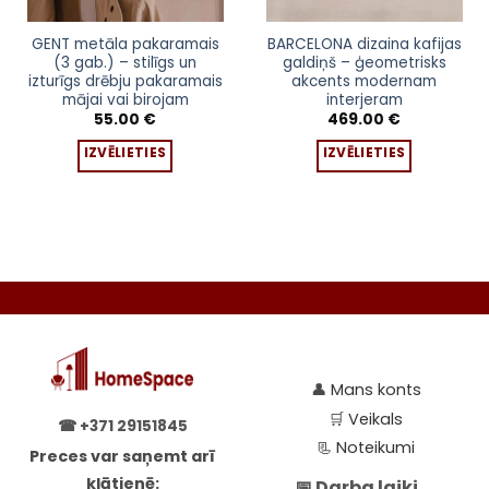
This
This
GENT metāla pakaramais
BARCELONA dizaina kafijas
(3 gab.) – stilīgs un
galdiņš – ģeometrisks
product
product
izturīgs drēbju pakaramais
akcents modernam
has
has
mājai vai birojam
interjeram
multiple
multiple
e
55.00
€
469.00
€
e:
variants.
variants.
00 €
IZVĒLIETIES
IZVĒLIETIES
The
The
ugh
00 €
options
options
may
may
be
be
chosen
chosen
on
on
the
the
product
product
page
page
👤
Mans konts
🛒
Veikals
☎
+371 29151845
📃
Noteikumi
Preces var saņemt arī
klātienē:
📅 Darba laiki