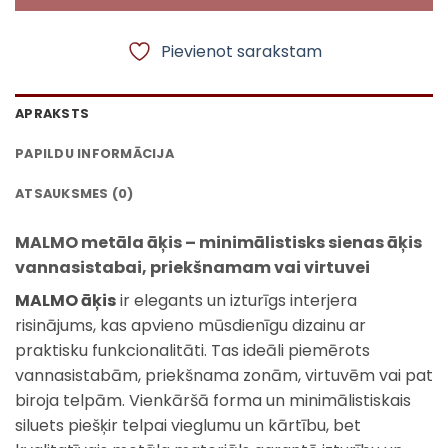
Pievienot sarakstam
APRAKSTS
PAPILDU INFORMĀCIJA
ATSAUKSMES (0)
MALMO metāla āķis – minimālistisks sienas āķis
vannasistabai, priekšnamam vai virtuvei
MALMO āķis
ir elegants un izturīgs interjera
risinājums, kas apvieno mūsdienīgu dizainu ar
praktisku funkcionalitāti. Tas ideāli piemērots
vannasistabām, priekšnama zonām, virtuvēm vai pat
biroja telpām. Vienkāršā forma un minimālistiskais
siluets piešķir telpai vieglumu un kārtību, bet