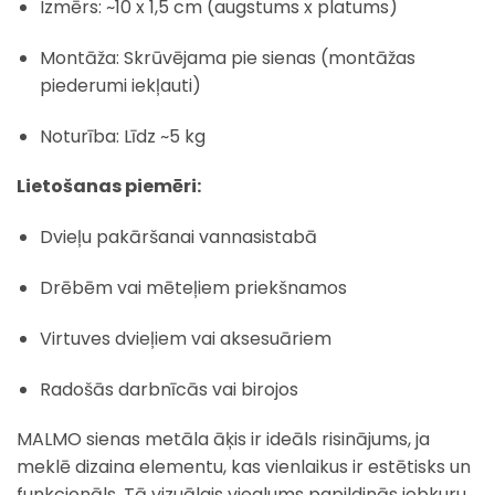
Izmērs: ~10 x 1,5 cm (augstums x platums)
Montāža: Skrūvējama pie sienas (montāžas
piederumi iekļauti)
Noturība: Līdz ~5 kg
Lietošanas piemēri:
Dvieļu pakāršanai vannasistabā
Drēbēm vai mēteļiem priekšnamos
Virtuves dvieļiem vai aksesuāriem
Radošās darbnīcās vai birojos
MALMO sienas metāla āķis ir ideāls risinājums, ja
meklē dizaina elementu, kas vienlaikus ir estētisks un
funkcionāls. Tā vizuālais vieglums papildinās jebkuru