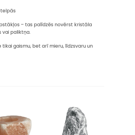
 telpās
 apstākļos – tas palīdzēs novērst kristāla
vai paliktņa.
 tikai gaismu, bet arī mieru, līdzsvaru un
Pievienot
Pievienot
sarakstam
sarakstam