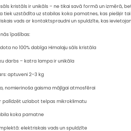
 sāls kristāls ir unikāls – ne tikai savā formā un izmērā, b
 tiek uzstādīta uz stabilas koka pamatnes, kas piešķir tai
riskais vads ar kontaktspraudni un spuldzīte, kas ievietoj
nās īpašības:
dota no 100% dabīga Himalaju sāls kristāla
u darbs – katra lampa ir unikāla
rs: aptuveni 2–3 kg
ta, nomierinoša gaisma mājīgai atmosfērai
 palīdzēt uzlabot telpas mikroklimatu
abila koka pamatne
plektā: elektriskais vads un spuldzīte