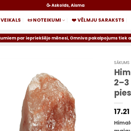
🥳 Askolds, Aisma
 VEIKALS
📜 NOTEIKUMI
❤️ VĒLMJU SARAKSTS
priekšējo mēnesi, Omniva pakalpojums tiek atslēgts uz nen
SĀKUMS
Him
Pievienot
2–3 
sarakstam
pie
17.21
Himal
maigu