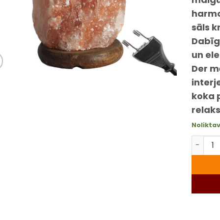
harmon
sāls k
Dabīgā
un ele
Der mā
interj
koka 
relaks
Nolikta
Himalaj