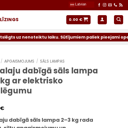
Latvian
LĪZINGS
0.00
€
oteiktu laiku. Sūtījumiem paliek pieejami operatori: Latv
/
APGAISMOJUMS
/
SĀLS LAMPAS
alaju dabīgā sāls lampa
kg ar elektrisko
slēgumu
€
aju dabīgā sāls lampa 2–3 kg rada
, siltu apgaismojumu un