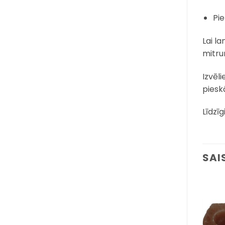
Pie
Lai la
mitru
Izvēli
piesk
Līdzīg
SAI
Pievienot
Pievienot
sarakstam
sarakstam