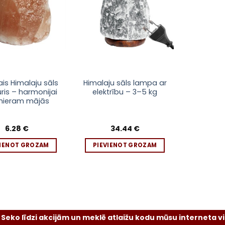
is Himalaju sāls
Himalaju sāls lampa ar
ris – harmonijai
elektrību – 3–5 kg
mieram mājās
6.28
€
34.44
€
VIENOT GROZAM
PIEVIENOT GROZAM
zi akcijām un meklē atlaižu kodu mūsu interneta vietnē vai