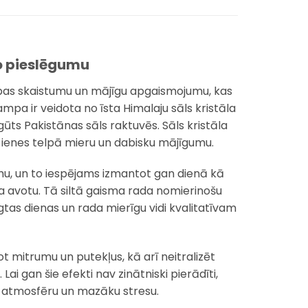
ko pieslēgumu
bas skaistumu un mājīgu apgaismojumu, kas
lampa ir veidota no īsta Himalaju sāls kristāla
gūts Pakistānas sāls raktuvēs. Sāls kristāla
as ienes telpā mieru un dabisku mājīgumu.
mu, un to iespējams izmantot gan dienā kā
avotu. Tā siltā gaisma rada nomierinošu
ngtas dienas un rada mierīgu vidi kvalitatīvam
tot mitrumu un putekļus, kā arī neitralizēt
i gan šie efekti nav zinātniski pierādīti,
ku atmosfēru un mazāku stresu.