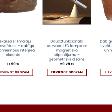
īskāršais Himalaju
Daudzfunkcionāla
Dabīga
 svečturis – dabīgs
bezvadu LED lampa ar
svečtu
omierinošs interjera
magnētisko
un 
akcents
stiprinājumu –
ģeometrisks dizains
11.99
€
29.29
€
IEVIENOT GROZAM
PIEVIENOT GROZAM
PIE
Seko līd