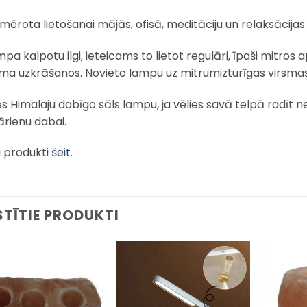
mērota lietošanai mājās, ofisā, meditāciju un relaksācijas
mpa kalpotu ilgi, ieteicams to lietot regulāri, īpaši mitros
ma uzkrāšanos. Novieto lampu uz mitrumizturīgas virsmas 
es Himalaju dabīgo sāls lampu, ja vēlies savā telpā radīt ne
ārienu dabai.
i produkti
šeit
.
STĪTIE PRODUKTI
Pievienot
Pievienot
sarakstam
sarakstam