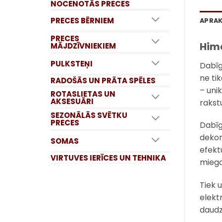
NOCENOTĀS PRECES
PRECES BĒRNIEM
APRA
PRECES
Hima
MĀJDZĪVNIEKIEM
PULKSTEŅI
Dabīg
ne tik
RADOŠĀS UN PRĀTA SPĒLES
– uni
ROTASLIETAS UN
AKSESUĀRI
rakst
SEZONĀLĀS SVĒTKU
PRECES
Dabīg
dekor
SOMAS
efekt
VIRTUVES IERĪCES UN TEHNIKA
mieg
Tiek u
elekt
daudz