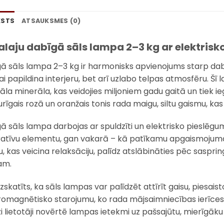
KSTS
ATSAUKSMES (0)
laju d
abīgā sāls lampa 2–3 kg ar elektris
ā sāls lampa 2–3 kg ir harmonisks apvienojums starp da
ai papildina interjeru, bet arī uzlabo telpas atmosfēru. Šī 
kāla minerāla, kas veidojies miljoniem gadu gaitā un tiek ie
urīgais rozā un oranžais tonis rada maigu, siltu gaismu, k
ā sāls lampa darbojas ar spuldzīti un elektrisko pieslēgu
atīvu elementu, gan vakarā – kā patīkamu apgaismojuma 
u, kas veicina relaksāciju, palīdz atslābināties pēc saspri
am.
zskatīts, ka sāls lampas var palīdzēt attīrīt gaisu, piesais
romagnētisko starojumu, ko rada mājsaimniecības ierīces. La
i lietotāji novērtē lampas ietekmi uz pašsajūtu, mierīgā