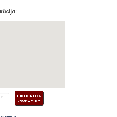
kācija:
Velosipēdi, Sadzīves tehnika, Trenažieri, Galda 