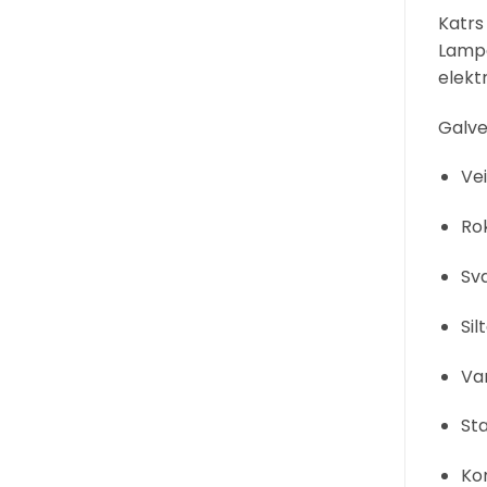
Katrs
Lampa
elekt
Galve
Vei
Rok
Sva
Sil
Var
St
Kom