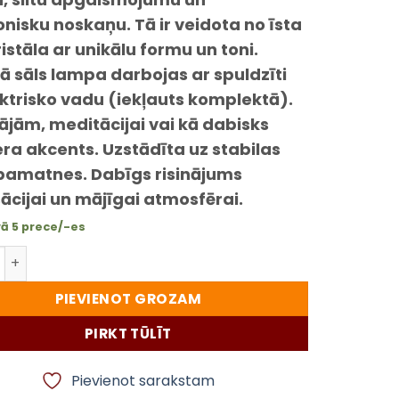
isku noskaņu. Tā ir veidota no īsta
ristāla ar unikālu formu un toni.
 sāls lampa darbojas ar spuldzīti
ktrisko vadu (iekļauts komplektā).
jām, meditācijai vai kā dabisks
era akcents. Uzstādīta uz stabilas
pamatnes. Dabīgs risinājums
ācijai un mājīgai atmosfērai.
vā 5 prece/-es
u dabīgā sāls lampa 2–3 kg ar elektrisko pieslēgumu dau
PIEVIENOT GROZAM
PIRKT TŪLĪT
Pievienot sarakstam