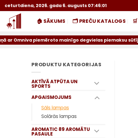
Skip
ceturtdiena, 2026. gada 6. augusts 07:46:02
to
content
🏠 SĀKUMS
🗂️ PREČU KATALOGS

va piemēroto mainīgo degvielas piemaksu sūtījumiem par ie
PRODUKTU KATEGORIJAS
AKTĪVĀ ATPŪTA UN
SPORTS
APGAISMOJUMS
Sāls lampas
Solārās lampas
AROMATIC 89 AROMĀTU
PASAULE