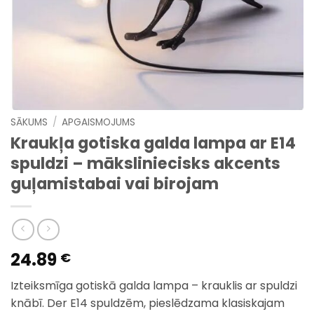
SĀKUMS
/
APGAISMOJUMS
Kraukļa gotiska galda lampa ar E14
spuldzi – māksliniecisks akcents
guļamistabai vai birojam
24.89
€
Izteiksmīga gotiskā galda lampa – krauklis ar spuldzi
knābī. Der E14 spuldzēm, pieslēdzama klasiskajam