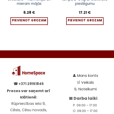
mieram mājās
pieslēgumu
6.28
€
17.21
€
PIEVIENOT GROZAM
PIEVIENOT GROZAM
👤
Mans konts
🛒
Veikals
☎
+371 29151845
📃
Noteikumi
Preces var saņemt arī
klātienē:
📅 Darba laiki
Rūpniecības iela 9,
P. 09:00 – 17:00
Cēsis, Cēsu novads,
O. 09:00 – 17:00