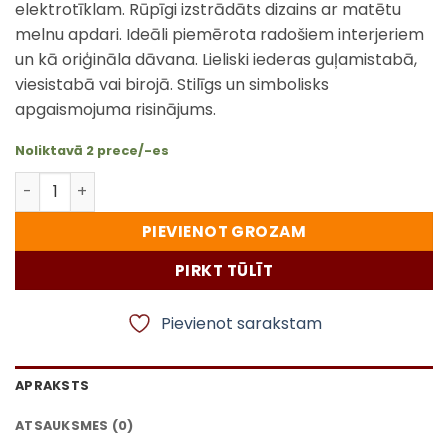
elektrotīklam. Rūpīgi izstrādāts dizains ar matētu
melnu apdari. Ideāli piemērota radošiem interjeriem
un kā oriģināla dāvana. Lieliski iederas guļamistabā,
viesistabā vai birojā. Stilīgs un simbolisks
apgaismojuma risinājums.
Noliktavā 2 prece/-es
Kraukļa gotiska galda lampa ar E14 spuldzi – mākslinie
PIEVIENOT GROZAM
PIRKT TŪLĪT
Pievienot sarakstam
APRAKSTS
ATSAUKSMES (0)