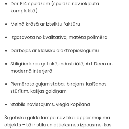
Der E14 spuldzēm (spuldze nav iekļauta
komplektā)
Melnā krāsā ar izteiktu faktūru
Izgatavota no kvalitatīva, matēta polimēra
Darbojas ar klasisku elektropieslēgumu
Stilīgi iederas gotiskā, industriālā, Art Deco un
modernā interjerā
Piemērota guļamistabai, birojam, lasīšanas
stūrītim, kafijas galdiņam
Stabils novietojums, viegla kopšana
Šī gotiskā galda lampa nav tikai apgaismojuma
objekts – tā ir stila un attieksmes izpausme, kas