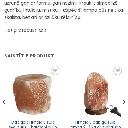
uzrunā gan ar formu, gan nozīmi. Krauklis simbolizē
gudrību, intuīciju, mistiku – tāpēc šī lampa būs ne tikai
skaista, bet arī ar dziļāku tēlainību.
Līdzīgi produkti
šeit
.
SAISTĪTIE PRODUKTI
Pievienot
Pievienot
sarakstam
sarakstam
Dabīgais Himalaju sāls
Himalaju dabīgā sāls
svečturis – harmonijai un
lampa 2–3 kg ar elektrisko