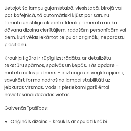
Lietojot šo lampu guļamistabā, viesistabā, birojā vai
pat kafejnīcā, tā automātiski kļūst par sarunu
tematu un stilīgu akcentu. Ideāli piemērota arī kā
dāvana dizaina cienītājiem, radošām personībām vai
tiem, kuri vēlas iekārtot telpu ar oriģinālu, neparastu
piesitienu.
Kraukļa figūra ir rūpīgi izstrādāta, ar detalizētu
tekstūru spārnos, spalvās un ķepās. Tās apdare –
matēti melns polimērs – ir izturīga un viegli kopjama,
savukārt forma nodrošina lampai stabilitāti uz
jebkuras virsmas. Vads ir pietiekami garš ērtai
novietošanai dažādās vietās.
Galvenās īpašības:
Oriģināls dizains – krauklis ar spuldzi knābī