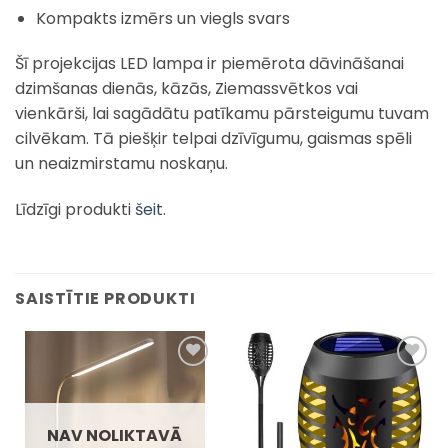
Kompakts izmērs un viegls svars
Šī projekcijas LED lampa ir piemērota dāvināšanai
dzimšanas dienās, kāzās, Ziemassvētkos vai
vienkārši, lai sagādātu patīkamu pārsteigumu tuvam
cilvēkam. Tā piešķir telpai dzīvīgumu, gaismas spēli
un neaizmirstamu noskaņu.
Līdzīgi produkti
šeit
.
SAISTĪTIE PRODUKTI
Pievienot
Pievienot
sarakstam
sarakstam
NAV NOLIKTAVĀ