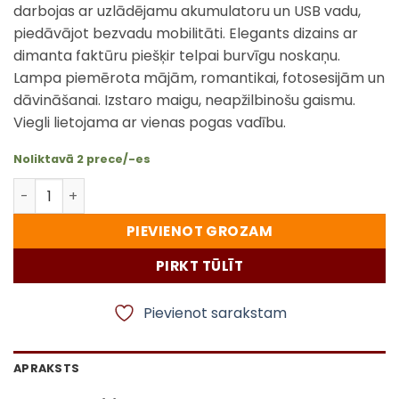
darbojas ar uzlādējamu akumulatoru un USB vadu,
piedāvājot bezvadu mobilitāti. Elegants dizains ar
dimanta faktūru piešķir telpai burvīgu noskaņu.
Lampa piemērota mājām, romantikai, fotosesijām un
dāvināšanai. Izstaro maigu, neapžilbinošu gaismu.
Viegli lietojama ar vienas pogas vadību.
Noliktavā 2 prece/-es
Rožu raksta projekcijas LED lampa – eleganta gaisma ar
PIEVIENOT GROZAM
PIRKT TŪLĪT
Pievienot sarakstam
APRAKSTS