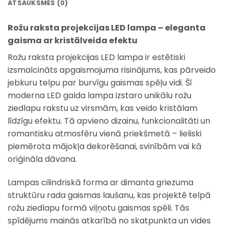
ATSAUKSMES (0)
Rožu raksta projekcijas LED lampa – eleganta
gaisma ar kristālveida efektu
Rožu raksta projekcijas LED lampa ir estētiski
izsmalcināts apgaismojuma risinājums, kas pārveido
jebkuru telpu par burvīgu gaismas spēļu vidi. Šī
moderna LED galda lampa izstaro unikālu rožu
ziedlapu rakstu uz virsmām, kas veido kristālam
līdzīgu efektu. Tā apvieno dizainu, funkcionalitāti un
romantisku atmosfēru vienā priekšmetā – lieliski
piemērota mājokļa dekorēšanai, svinībām vai kā
oriģināla dāvana.
Lampas cilindriskā forma ar dimanta griezuma
struktūru rada gaismas laušanu, kas projektē telpā
rožu ziedlapu formā viļņotu gaismas spēli. Tās
spīdējums mainās atkarībā no skatpunkta un vides