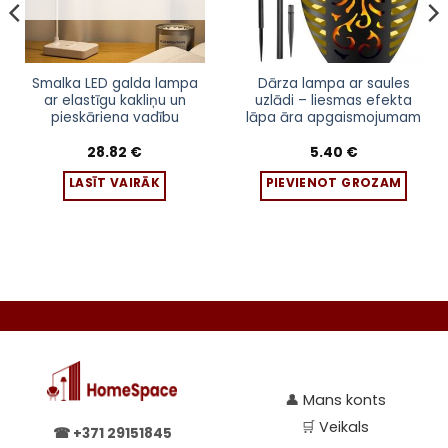
Smalka LED galda lampa
Dārza lampa ar saules
ar elastīgu kakliņu un
uzlādi – liesmas efekta
pieskāriena vadību
lāpa āra apgaismojumam
28.82
€
5.40
€
LASĪT VAIRĀK
PIEVIENOT GROZAM
👤
Mans konts
🛒
Veikals
☎
+371 29151845