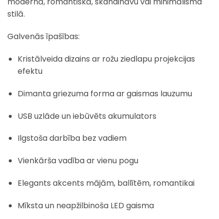
modernā, romantiskā, skandināvu vai minimālisma
stilā.
Galvenās īpašības:
Kristālveida dizains ar rožu ziedlapu projekcijas
efektu
Dimanta griezuma forma ar gaismas lauzumu
USB uzlāde un iebūvēts akumulators
Ilgstoša darbība bez vadiem
Vienkārša vadība ar vienu pogu
Elegants akcents mājām, ballītēm, romantikai
Mīksta un neapžilbinoša LED gaisma