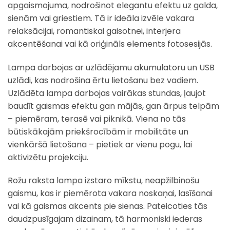
apgaismojuma, nodrošinot elegantu efektu uz galda,
sienām vai griestiem. Tā ir ideāla izvēle vakara
relaksācijai, romantiskai gaisotnei, interjera
akcentēšanai vai kā oriģināls elements fotosesijās.
Lampa darbojas ar uzlādējamu akumulatoru un USB
uzlādi, kas nodrošina ērtu lietošanu bez vadiem.
Uzlādēta lampa darbojas vairākas stundas, ļaujot
baudīt gaismas efektu gan mājās, gan ārpus telpām
– piemēram, terasē vai piknikā. Viena no tās
būtiskākajām priekšrocībām ir mobilitāte un
vienkāršā lietošana – pietiek ar vienu pogu, lai
aktivizētu projekciju.
Rožu raksta lampa izstaro mīkstu, neapžilbinošu
gaismu, kas ir piemērota vakara noskaņai, lasīšanai
vai kā gaismas akcents pie sienas. Pateicoties tās
daudzpusīgajam dizainam, tā harmoniski iederas