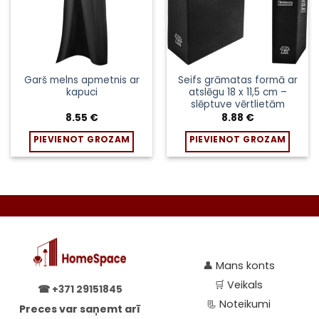
Garš melns apmetnis ar
Seifs grāmatas formā ar
kapuci
atslēgu 18 x 11,5 cm –
slēptuve vērtlietām
8.55
€
8.88
€
PIEVIENOT GROZAM
PIEVIENOT GROZAM
👤
Mans konts
🛒
Veikals
☎
+371 29151845
📃
Noteikumi
Preces var saņemt arī