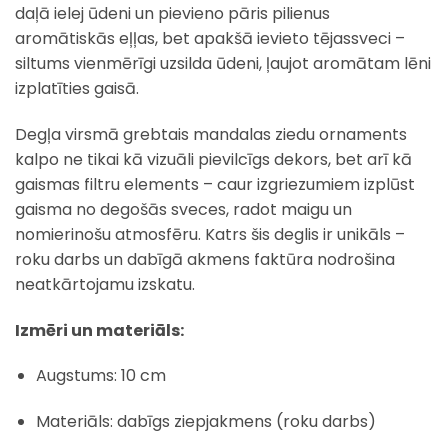
daļā ielej ūdeni un pievieno pāris pilienus
aromātiskās eļļas, bet apakšā ievieto tējassveci –
siltums vienmērīgi uzsilda ūdeni, ļaujot aromātam lēni
izplatīties gaisā.
Degļa virsmā grebtais mandalas ziedu ornaments
kalpo ne tikai kā vizuāli pievilcīgs dekors, bet arī kā
gaismas filtru elements – caur izgriezumiem izplūst
gaisma no degošās sveces, radot maigu un
nomierinošu atmosfēru. Katrs šis deglis ir unikāls –
roku darbs un dabīgā akmens faktūra nodrošina
neatkārtojamu izskatu.
Izmēri un materiāls:
Augstums: 10 cm
Materiāls: dabīgs ziepjakmens (roku darbs)