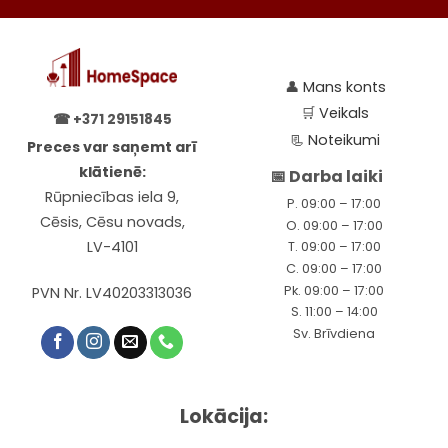
👤
Mans konts
🛒
Veikals
☎
+371 29151845
📃
Noteikumi
Preces var saņemt arī
klātienē:
📅 Darba laiki
Rūpniecības iela 9,
P. 09:00 – 17:00
Cēsis, Cēsu novads,
O. 09:00 – 17:00
LV-4101
T. 09:00 – 17:00
C. 09:00 – 17:00
Pk. 09:00 – 17:00
PVN Nr. LV40203313036
S. 11:00 – 14:00
Sv. Brīvdiena
Lokācija: