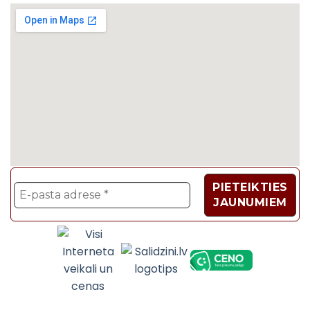
Velosipēdi, Sadzīves t