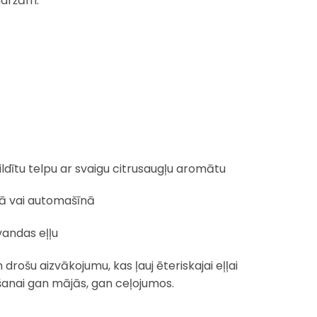
maržām.
ildītu telpu ar svaigu citrusaugļu aromātu
bā vai automašīnā
vandas eļļu
drošu aizvākojumu, kas ļauj ēteriskajai eļļai
ošanai gan mājās, gan ceļojumos.