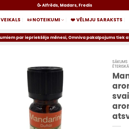
🥳 Alfrēds, Madars, Fredis
 VEIKALS
📜 NOTEIKUMI
❤️ VĒLMJU SARAKSTS
priekšējo mēnesi, Omniva pakalpojums tiek atslēgts uz ne
SĀKUMS
ĒTERISK
Man
Pievienot
sarakstam
arom
svai
aro
ats