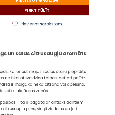
PIEVIENOT GROZAM
PIRKT TŪLĪT
Pievienot sarakstam
igs un salds citrusaugļu aromāts
ds, kā ienest mājās saules staru piepildītu
 ne tikai atsvaidzina telpas, bet arī palīdz
rža ir maigāka nekā citrona vai apelsīna,
s vai relaksācijas zonās.
īpašības – tā ir bagāta ar antioksidantiem
itrusaugļu pilns, viegli ziedains un ļoti