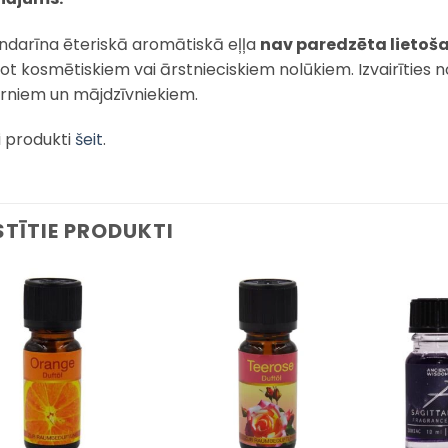
ndarīna ēteriskā aromātiskā eļļa
nav paredzēta lietoša
tot kosmētiskiem vai ārstnieciskiem nolūkiem. Izvairīties 
rniem un mājdzīvniekiem.
i produkti
šeit
.
STĪTIE PRODUKTI
Pievienot
Pievienot
sarakstam
sarakstam