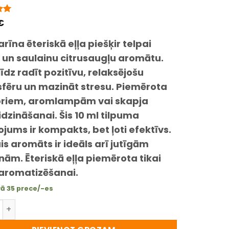
ts
€
5
īna ēteriskā eļļa piešķir telpai
iem
 un saulainu citrusaugļu aromātu.
īdz radīt pozitīvu, relaksējošu
fēru un mazināt stresu. Piemērota
oriem, aromlampām vai skapja
dzināšanai. Šis 10 ml tilpuma
jums ir kompakts, bet ļoti efektīvs.
s aromāts ir ideāls arī jutīgām
ām. Ēteriskā eļļa piemērota tikai
 aromatizēšanai.
vā 35 prece/-es
na ēteriskā aromātiskā eļļa 10 ml – svaigs un salds citr