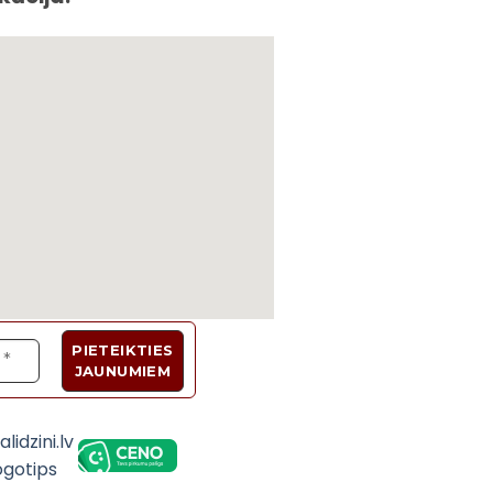
Velosipēdi, Sadzīves tehnika, Trenažieri, Galda 