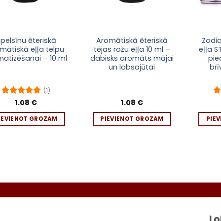
pelsīnu ēteriskā
Aromātiskā ēteriskā
Zodi
mātiskā eļļa telpu
tējas rožu eļļa 10 ml –
eļļa S
atizēšanai – 10 ml
dabisks aromāts mājai
pie
un labsajūtai
br
(1)
Novērtēts
1.08
€
1.08
€
No
ar
5
no 5
a
IEVIENOT GROZAM
PIEVIENOT GROZAM
PIE
Seko l
Lo