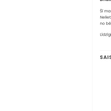
Šī ma
Nelie
no bē
Līdzīg
SAI
Pievienot
Pievienot
sarakstam
sarakstam