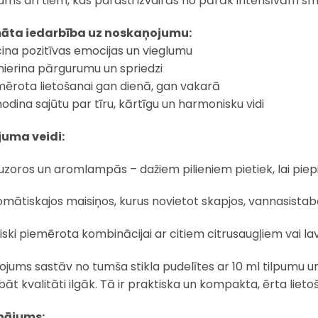
ams arī tiem, kas parasti izvairās no pārāk intensīvām s
āta iedarbība uz noskaņojumu:
cina pozitīvas emocijas un vieglumu
ierina pārgurumu un spriedzi
mērota lietošanai gan dienā, gan vakarā
odina sajūtu par tīru, kārtīgu un harmonisku vidi
juma veidi:
uzoros un aromlampās – dažiem pilieniem pietiek, lai piep
omātiskajos maisiņos, kurus novietot skapjos, vannasista
liski piemērota kombinācijai ar citiem citrusaugļiem vai la
ojums sastāv no tumša stikla pudelītes ar 10 ml tilpumu un 
bāt kvalitāti ilgāk. Tā ir praktiska un kompakta, ērta liet
nājums: