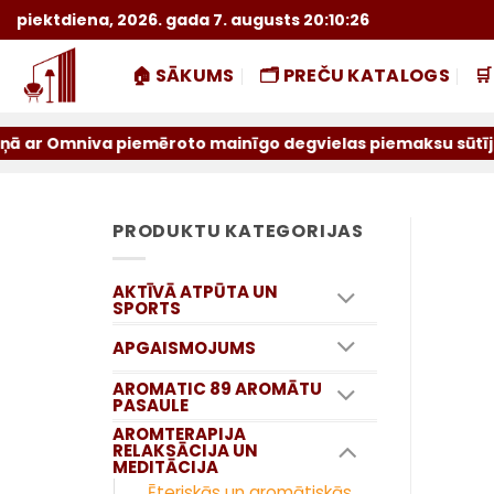
Skip
piektdiena, 2026. gada 7. augusts 20:10:27
to
content
🏠 SĀKUMS
🗂️ PREČU KATALOGS

va piemēroto mainīgo degvielas piemaksu sūtījumiem par ie
PRODUKTU KATEGORIJAS
AKTĪVĀ ATPŪTA UN
SPORTS
APGAISMOJUMS
AROMATIC 89 AROMĀTU
PASAULE
AROMTERAPIJA
RELAKSĀCIJA UN
MEDITĀCIJA
Ēteriskās un aromātiskās