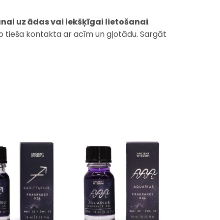
nai uz ādas vai iekšķīgai lietošanai
.
no tieša kontakta ar acīm un gļotādu. Sargāt
Pievienot
Pievienot
sarakstam
sarakstam