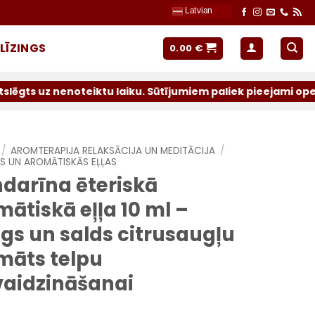
Latvian
LĪZINGS
0.00
€
noteiktu laiku. Sūtījumiem paliek pieejami operatori: Lat
/
AROMTERAPIJA RELAKSĀCIJA UN MEDITĀCIJA
/
ĀS UN AROMĀTISKĀS EĻĻAS
darīna ēteriskā
ātiskā eļļa 10 ml –
gs un salds citrusaugļu
māts telpu
vaidzināšanai