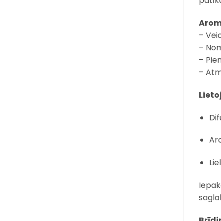
patīk
Arom
– Vei
– Nom
– Pie
– Atm
Lieto
Dif
Ar
Lie
Iepak
sagla
Brīdi