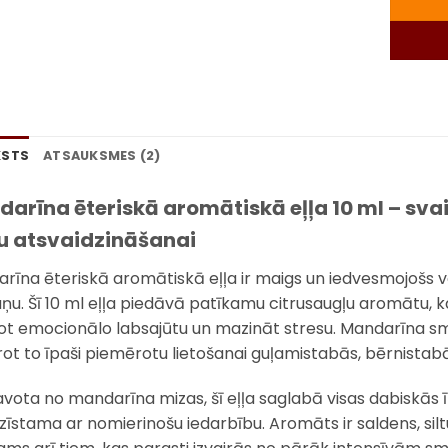
KSTS
ATSAUKSMES (2)
arīna ēteriskā aromātiskā eļļa 10 ml – sva
u atsvaidzināšanai
rīna ēteriskā aromātiskā eļļa ir maigs un iedvesmojošs vei
ņu. Šī 10 ml eļļa piedāvā patīkamu citrusaugļu aromātu, kas
ot emocionālo labsajūtu un mazināt stresu. Mandarīna sma
ot to īpaši piemērotu lietošanai guļamistabās, bērnistabā
avota no mandarīna mizas, šī eļļa saglabā visas dabiskās 
īstama ar nomierinošu iedarbību. Aromāts ir saldens, siltu c