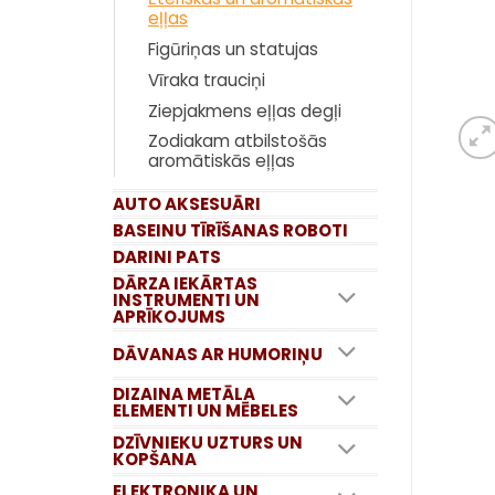
eļļas
Figūriņas un statujas
Vīraka trauciņi
Ziepjakmens eļļas degļi
Zodiakam atbilstošās
aromātiskās eļļas
AUTO AKSESUĀRI
BASEINU TĪRĪŠANAS ROBOTI
DARINI PATS
DĀRZA IEKĀRTAS
INSTRUMENTI UN
APRĪKOJUMS
DĀVANAS AR HUMORIŅU
DIZAINA METĀLA
ELEMENTI UN MĒBELES
DZĪVNIEKU UZTURS UN
KOPŠANA
ELEKTRONIKA UN