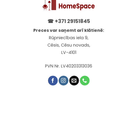
☎
+371 29151845
Preces var saņemt arī klātienē:
Rūpniecības iela 9,
Cēsis, Cēsu novads,
LV-4101
PVN Nr. LV40203313036