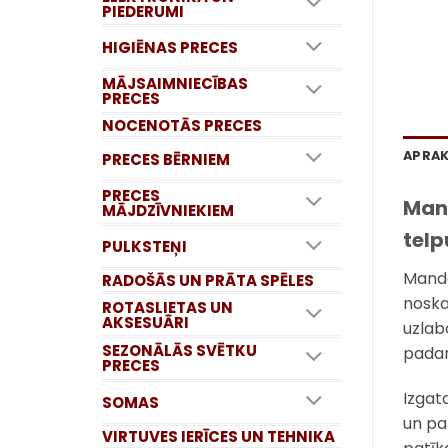
PIEDERUMI
HIGIĒNAS PRECES
MĀJSAIMNIECĪBAS
PRECES
NOCENOTĀS PRECES
APRA
PRECES BĒRNIEM
PRECES
Mand
MĀJDZĪVNIEKIEM
telp
PULKSTEŅI
Manda
RADOŠĀS UN PRĀTA SPĒLES
noska
ROTASLIETAS UN
AKSESUĀRI
uzlab
SEZONĀLĀS SVĒTKU
padar
PRECES
Izgat
SOMAS
un paz
VIRTUVES IERĪCES UN TEHNIKA