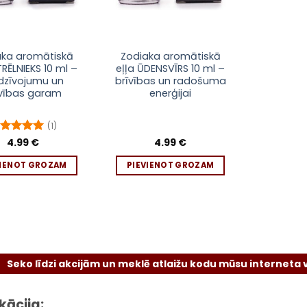
aka aromātiskā
Zodiaka aromātiskā
TRĒLNIEKS 10 ml –
eļļa ŪDENSVĪRS 10 ml –
dzīvojumu un
brīvības un radošuma
īvības garam
enerģijai
(1)
vērtēts
4.99
€
4.99
€
r
5
no 5
VIENOT GROZAM
PIEVIENOT GROZAM
īdzi akcijām un meklē atlaižu kodu mūsu interneta vietnē va
kācija: