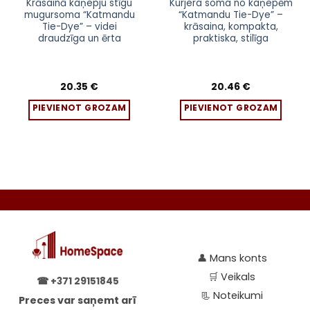
Krāsainā kaņepju stīgu
Kurjera soma no kaņepēm
mugursoma “Katmandu
“Katmandu Tie-Dye” –
Tie-Dye” – videi
krāsaina, kompakta,
draudzīga un ērta
praktiska, stilīga
20.35
€
20.46
€
PIEVIENOT GROZAM
PIEVIENOT GROZAM
👤
Mans konts
🛒
Veikals
☎
+371 29151845
📃
Noteikumi
Preces var saņemt arī