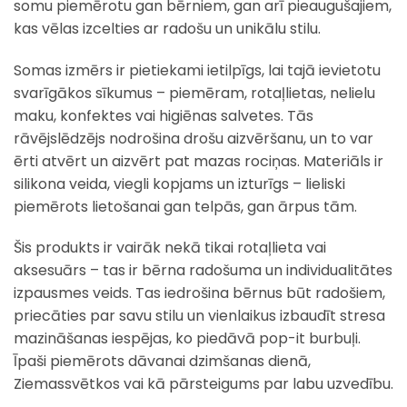
somu piemērotu gan bērniem, gan arī pieaugušajiem,
kas vēlas izcelties ar radošu un unikālu stilu.
Somas izmērs ir pietiekami ietilpīgs, lai tajā ievietotu
svarīgākos sīkumus – piemēram, rotaļlietas, nelielu
maku, konfektes vai higiēnas salvetes. Tās
rāvējslēdzējs nodrošina drošu aizvēršanu, un to var
ērti atvērt un aizvērt pat mazas rociņas. Materiāls ir
silikona veida, viegli kopjams un izturīgs – lieliski
piemērots lietošanai gan telpās, gan ārpus tām.
Šis produkts ir vairāk nekā tikai rotaļlieta vai
aksesuārs – tas ir bērna radošuma un individualitātes
izpausmes veids. Tas iedrošina bērnus būt radošiem,
priecāties par savu stilu un vienlaikus izbaudīt stresa
mazināšanas iespējas, ko piedāvā pop-it burbuļi.
Īpaši piemērots dāvanai dzimšanas dienā,
Ziemassvētkos vai kā pārsteigums par labu uzvedību.