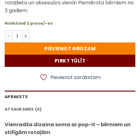
rotaļlieta un aksesuārs vienā! Piemērota bērniem no
3 gadiem.
Noliktavā 2 prece/-es
Vienradža dizaina soma ar pop-it – bērniem un stilīgā
PIEVIENOT GROZAM
PIRKT TŪLĪT
Pievienot sarakstam
APRAKSTS
ATSAUKSMES (0)
Vienradža dizaina soma ar pop-it – bērniem un
stilīgām rotaļām