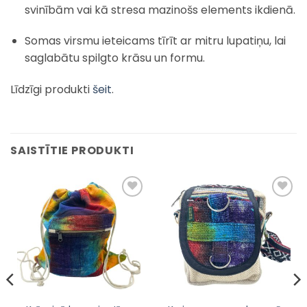
svinībām vai kā stresa mazinošs elements ikdienā.
Somas virsmu ieteicams tīrīt ar mitru lupatiņu, lai
saglabātu spilgto krāsu un formu.
Līdzīgi produkti
šeit
.
SAISTĪTIE PRODUKTI
Pievienot
Pievienot
sarakstam
sarakstam