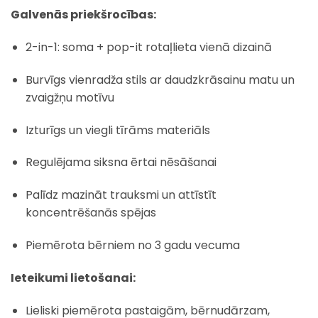
Galvenās priekšrocības:
2-in-1: soma + pop-it rotaļlieta vienā dizainā
Burvīgs vienradža stils ar daudzkrāsainu matu un
zvaigžņu motīvu
Izturīgs un viegli tīrāms materiāls
Regulējama siksna ērtai nēsāšanai
Palīdz mazināt trauksmi un attīstīt
koncentrēšanās spējas
Piemērota bērniem no 3 gadu vecuma
Ieteikumi lietošanai:
Lieliski piemērota pastaigām, bērnudārzam,