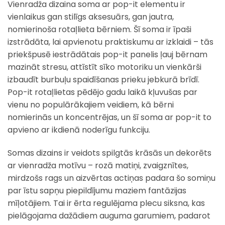
Vienradža dizaina soma ar pop-it elementu ir
vienlaikus gan stilīgs aksesuārs, gan jautra,
nomierinoša rotaļlieta bērniem. Šī soma ir īpaši
izstrādāta, lai apvienotu praktiskumu ar izklaidi – tās
priekšpusē iestrādātais pop-it panelis ļauj bērnam
mazināt stresu, attīstīt sīko motoriku un vienkārši
izbaudīt burbuļu spaidīšanas prieku jebkurā brīdī.
Pop-it rotaļlietas pēdējo gadu laikā kļuvušas par
vienu no populārākajiem veidiem, kā bērni
nomierinās un koncentrējas, un šī soma ar pop-it to
apvieno ar ikdienā noderīgu funkciju.
Somas dizains ir veidots spilgtās krāsās un dekorēts
ar vienradža motīvu – rozā matiņi, zvaigznītes,
mirdzošs rags un aizvērtas actiņas padara šo somiņu
par īstu sapņu piepildījumu maziem fantāzijas
mīļotājiem. Tai ir ērta regulējama plecu siksna, kas
pielāgojama dažādiem auguma garumiem, padarot