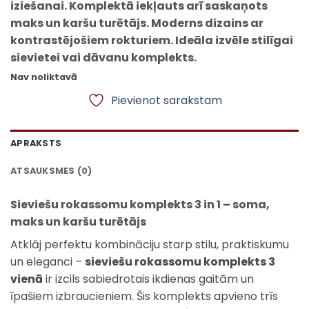
iziešanai. Komplektā iekļauts arī saskaņots
maks un karšu turētājs. Moderns dizains ar
kontrastējošiem rokturiem. Ideāla izvēle stilīgai
sievietei vai dāvanu komplekts.
Nav noliktavā
Pievienot sarakstam
APRAKSTS
ATSAUKSMES (0)
Sieviešu rokassomu komplekts 3 in 1 – soma,
maks un karšu turētājs
Atklāj perfektu kombināciju starp stilu, praktiskumu
un eleganci –
sieviešu rokassomu komplekts 3
vienā
ir izcils sabiedrotais ikdienas gaitām un
īpašiem izbraucieniem. Šis komplekts apvieno trīs