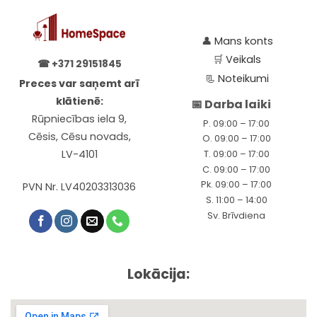
👤
Mans konts
🛒
Veikals
☎
+371 29151845
📃
Noteikumi
Preces var saņemt arī
klātienē:
📅 Darba laiki
Rūpniecības iela 9,
P. 09:00 – 17:00
Cēsis, Cēsu novads,
O. 09:00 – 17:00
LV-4101
T. 09:00 – 17:00
C. 09:00 – 17:00
Pk. 09:00 – 17:00
PVN Nr. LV40203313036
S. 11:00 – 14:00
Sv. Brīvdiena
Lokācija: