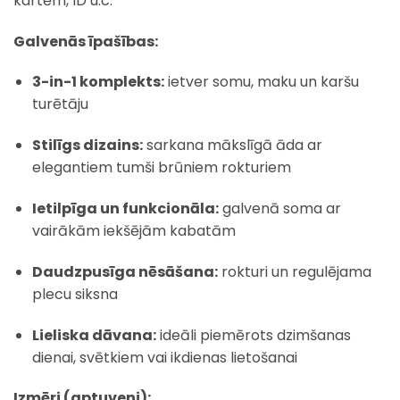
kartēm, ID u.c.
Galvenās īpašības:
3-in-1 komplekts:
ietver somu, maku un karšu
turētāju
Stilīgs dizains:
sarkana mākslīgā āda ar
elegantiem tumši brūniem rokturiem
Ietilpīga un funkcionāla:
galvenā soma ar
vairākām iekšējām kabatām
Daudzpusīga nēsāšana:
rokturi un regulējama
plecu siksna
Lieliska dāvana:
ideāli piemērots dzimšanas
dienai, svētkiem vai ikdienas lietošanai
Izmēri (aptuveni):