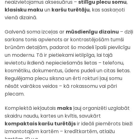
neaizvietojamus aksesuārus –
stilīgu plecu somu
,
klasisku maku
un
karšu turētāju
, kas saskaņoti
vienā dizainā.
Galvenā soma izceļas ar
mūsdienīgu dizainu
– dziļi
sarkans tonis apvienots ar kontrastējošām tumši
brūnām detaļām, padarot šo modeli īpaši pievilcīgu
un modernu. Tā ir pietiekami ietilpīga, lai tajā
ievietotu ikdienā nepieciešamās lietas – telefonu,
kosmētiku, dokumentus, ūdens pudeli un citas lietas.
Regulējama plecu siksna un ērti rokturi ļauj somu
nēsāt vairākos veidos – kā rokassomu vai pāri
plecam.
Komplektā iekļautais
maks
ļauj organizēti uzglabāt
skaidru naudu, kartes un kvītis, savukārt
kompaktais karšu turētājs
ir ideāli piemērots bieži
izmantotajām kartēm – kredītkartēm, atlaižu