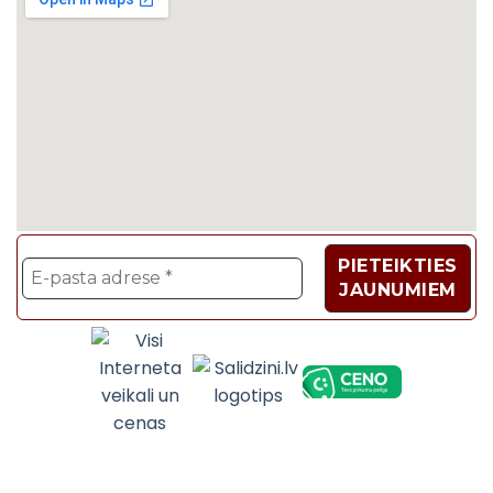
Velosipēdi, Sadzīves t