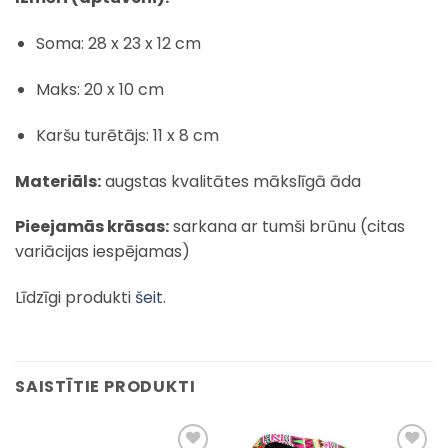
Soma: 28 x 23 x 12 cm
Maks: 20 x 10 cm
Karšu turētājs: 11 x 8 cm
Materiāls:
augstas kvalitātes mākslīgā āda
Pieejamās krāsas:
sarkana ar tumši brūnu (citas
variācijas iespējamas)
Līdzīgi produkti
šeit
.
SAISTĪTIE PRODUKTI