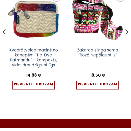
Pievienot
Pievienot
sarakstam
sarakstam
Kvadrātveida maciņš no
Žakarda slinga soma
kaņepēm “Tie-Dye
“Rozā Nepālas stils”
Katmandu” – kompakts,
videi draudzīgs, stilīgs
14.98
€
19.50
€
PIEVIENOT GROZAM
PIEVIENOT GROZAM