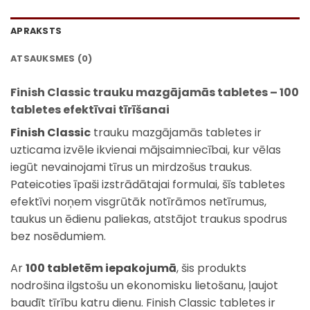
APRAKSTS
ATSAUKSMES (0)
Finish Classic trauku mazgājamās tabletes – 100
tabletes efektīvai tīrīšanai
Finish Classic
trauku mazgājamās tabletes ir
uzticama izvēle ikvienai mājsaimniecībai, kur vēlas
iegūt nevainojami tīrus un mirdzošus traukus.
Pateicoties īpaši izstrādātajai formulai, šīs tabletes
efektīvi noņem visgrūtāk notīrāmos netīrumus,
taukus un ēdienu paliekas, atstājot traukus spodrus
bez nosēdumiem.
Ar
100 tabletēm iepakojumā
, šis produkts
nodrošina ilgstošu un ekonomisku lietošanu, ļaujot
baudīt tīrību katru dienu. Finish Classic tabletes ir