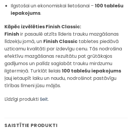
Ilgstošai un ekonomiskai lietošanai –
100 tablešu
iepakojums
.
Kāpēc izvēlēties Finish Classic:
Finish
ir pasaulē atzīts līderis trauku mazgāšanas
līdzekļu jomā, un
Finish Classic
tabletes piedāvā
uzticamu kvalitāti par izdevīgu cenu. Tās nodrošina
efektīvu mazgāšanas rezultātu pat grūtākajos
gadījumos un palīdz saglabāt trauku mirdzumu
ilgtermiņā. Turklāt lielais
100 tablešu iepakojums
ļauj ietaupīt laiku un naudu, nodrošinot pastāvīgu
tīrības līmeni jūsu mājās.
Līdzīgi produkti
šeit
.
SAISTĪTIE PRODUKTI