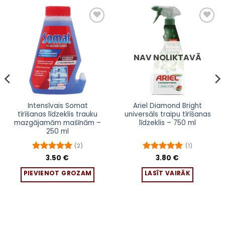
Pievienot
Pievienot
sarakstam
sarakstam
NAV NOLIKTAVĀ
Intensīvais Somat
Ariel Diamond Bright
tīrīšanas līdzeklis trauku
universāls traipu tīrīšanas
mazgājamām mašīnām –
līdzeklis – 750 ml
250 ml
(2)
(1)
Novērtēts
3.50
€
Novērtēts
3.80
€
ar
5
no 5
ar
5
no 5
PIEVIENOT GROZAM
LASĪT VAIRĀK