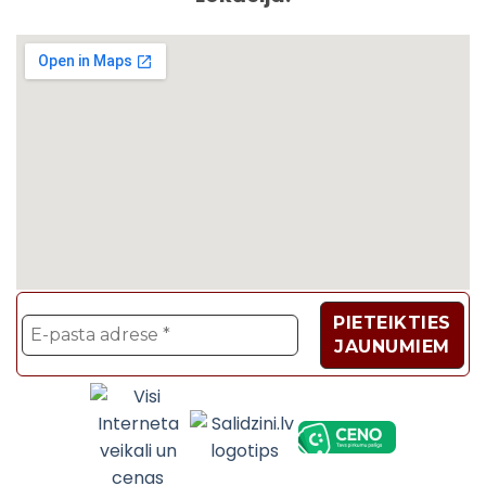
Velosipēdi, Sadzīves t