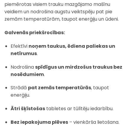
piemērotas visiem trauku mazgājamo mašīnu
veidiem un nodrošina augstu veiktspēju pat pie
zemām temperatūrām, taupot enerģiju un ūdeni.
Galvenās priekšrocības:
Efektīvi
noņem taukus, ēdiena paliekas un
netīrumus
.
Nodrošina
spīdīgus un mirdzošus traukus bez
nosēdumiem
.
Strādā
pat zemās temperatūrās
, taupot
enerģiju.
Ātri šķīstošas
tabletes ar tūlītēju iedarbību.
Bez iepakojuma plēves
– vienkārša lietošana.