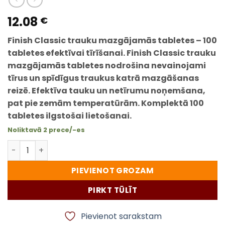
12.08
€
Finish Classic trauku mazgājamās tabletes – 100
tabletes efektīvai tīrīšanai.
Finish Classic trauku
mazgājamās tabletes nodrošina nevainojami
tīrus un spīdīgus traukus katrā mazgāšanas
reizē. Efektīva tauku un netīrumu noņemšana,
pat pie zemām temperatūrām. Komplektā 100
tabletes ilgstošai lietošanai.
Noliktavā 2 prece/-es
Finish Classic trauku mazgājamās tabletes – 100 tablete
PIEVIENOT GROZAM
PIRKT TŪLĪT
Pievienot sarakstam