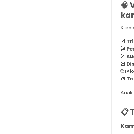
🧠 
ka
Kamer
📐
Tr
🚧
Pe
🚨
Ku
💽
Dis
🌐
IP 
📸
Tr
Analī
📋 
Kam