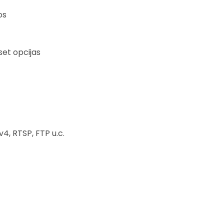
os
set opcijas
4, RTSP, FTP u.c.