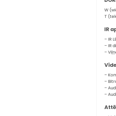
DORI
W (wi
T (te
IR 
– IR L
– IR 
– Viļ
Vide
– Kom
– Bit
– Aud
– Aud
Att