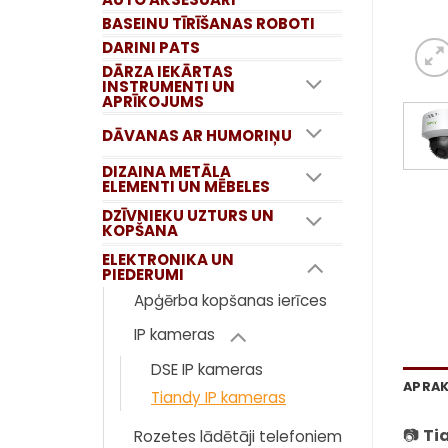
BASEINU TĪRĪŠANAS ROBOTI
DARINI PATS
DĀRZA IEKĀRTAS
INSTRUMENTI UN
APRĪKOJUMS
DĀVANAS AR HUMORIŅU
DIZAINA METĀLA
ELEMENTI UN MĒBELES
DZĪVNIEKU UZTURS UN
KOPŠANA
ELEKTRONIKA UN
PIEDERUMI
Apģērba kopšanas ierīces
IP kameras
DSE IP kameras
APRA
Tiandy IP kameras
📷
Ti
Rozetes lādētāji telefoniem