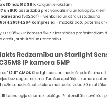
croSD līdz 512 GB
lokālajam ierakstam
67 un IK10
aizsardzība pret vandālismu un laikapstākļiem
 barošana
(802.3af) – vienkārša un ātra uzstādīšana
65/H.265/H.264 kompresija
– mazāks datu patēriņš ar a
y TC C35MS IP kamera 5MP ir izstrādāta profesionālām d
 attēlu, stabilitāti un uzticamību.
Nakts Redzamība un Starlight Sen
 C35MS IP kamera 5MP
ras
1/2.8″ CMOS
Starlight sensors nodrošina krāsainu attēl
orijas bez apgaismojuma. Tumšos apstākļos kamera autom
)
režīmu, nodrošinot skaidru melnbaltu video 30 m attālu
 IR tehnoloģija dinamiski pielāgo IR intensitāti, novērš