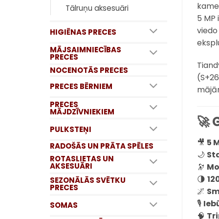
kamer
Tālruņu aksesuāri
5 MP 
viedo
HIGIĒNAS PRECES
ekspl
MĀJSAIMNIECĪBAS
PRECES
Tiand
NOCENOTĀS PRECES
(S+26
PRECES BĒRNIEM
mājām
PRECES
MĀJDZĪVNIEKIEM
🚀 
PULKSTEŅI
🎥
5 M
RADOŠĀS UN PRĀTA SPĒLES
🌙
St
ROTASLIETAS UN
AKSESUĀRI
🔭
Mo
🌗
12
SEZONĀLĀS SVĒTKU
PRECES
🌌
Sm
🎙
Ieb
SOMAS
🧠
Tr