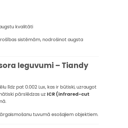
ugstu kvalitāti
rošības sistēmām, nodrošinot augsta
sora Ieguvumi – Tiandy
u līdz pat 0.002 Lux, kas ir būtiski, uzraugot
ātiski pārslēdzas uz
ICR (infrared-cut
mā.
ot pārgaismošanu tuvumā esošajiem objektiem.