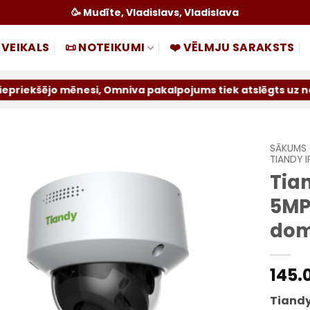
🥳 Mudīte, Vladislavs, Vladislava
 VEIKALS
📜 NOTEIKUMI
❤️ VĒLMJU SARAKSTS
i, Omniva pakalpojums tiek atslēgts uz nenoteiktu laiku. 
SĀKUMS
TIANDY 
Tia
Pievienot
sarakstam
5MP
dom
145.
Tiandy