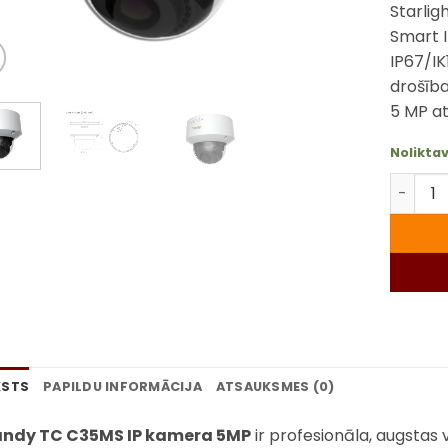
Starlig
Smart I
IP67/IK
drošība
5 MP at
Nolikta
Tiandy 
KSTS
PAPILDU INFORMĀCIJA
ATSAUKSMES (0)
andy TC C35MS IP kamera 5MP
ir profesionāla, augstas