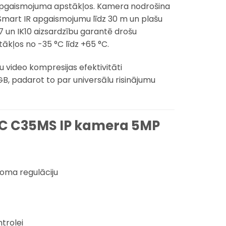
 apgaismojuma apstākļos. Kamera nodrošina
 Smart IR apgaismojumu līdz 30 m un plašu
67 un IK10 aizsardzību garantē drošu
ākļos no -35 °C līdz +65 °C.
video kompresijas efektivitāti
GB, padarot to par universālu risinājumu
 TC C35MS IP kamera 5MP
ooma regulāciju
trolei