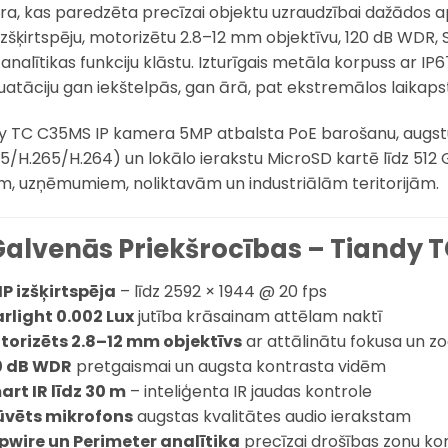
a, kas paredzēta precīzai objektu uzraudzībai dažādos
izšķirtspēju, motorizētu 2.8–12 mm objektīvu, 120 dB WDR,
 analītikas funkciju klāstu. Izturīgais metāla korpuss ar IP
uatāciju gan iekštelpās, gan ārā, pat ekstremālos laikapst
y TC C35MS IP kamera 5MP atbalsta PoE barošanu, augstu 
5/H.265/H.264) un lokālo ierakstu MicroSD kartē līdz 512 
, uzņēmumiem, noliktavām un industriālām teritorijām.
Galvenās Priekšrocības – Tiandy
P izšķirtspēja
– līdz 2592 × 1944 @ 20 fps
arlight 0.002 Lux
jutība krāsainam attēlam naktī
torizēts 2.8–12 mm objektīvs
ar attālinātu fokusa un z
0 dB WDR
pretgaismai un augsta kontrasta vidēm
art IR līdz 30 m
– inteliģenta IR jaudas kontrole
ūvēts mikrofons
augstas kvalitātes audio ierakstam
ipwire un Perimeter analītika
precīzai drošības zonu kon