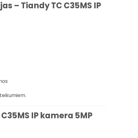
ijas – Tiandy TC C35MS IP
umos
oteikumiem.
TC C35MS IP kamera 5MP