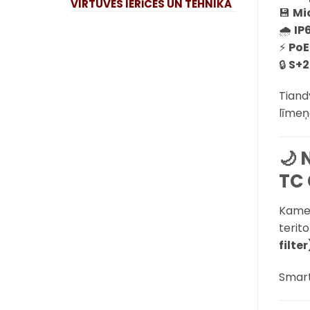
VIRTUVES IERĪCES UN TEHNIKA
💾
Mi
🌧
IP
⚡
PoE
🔒
S+2
Tiand
līmeņa
🌙 
TC
Kame
terit
filter
Smart