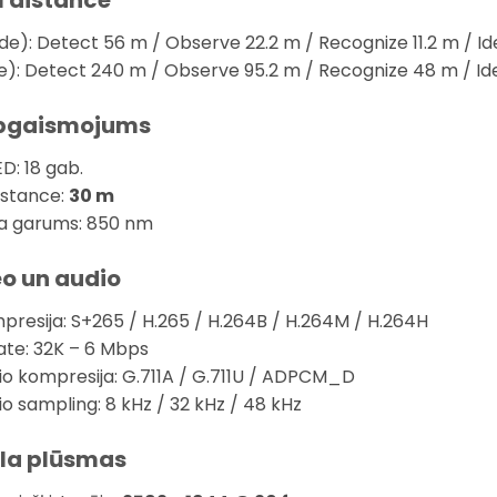
 distance
de): Detect 56 m / Observe 22.2 m / Recognize 11.2 m / Id
le): Detect 240 m / Observe 95.2 m / Recognize 48 m / Id
apgaismojums
ED: 18 gab.
distance:
30 m
ņa garums: 850 nm
o un audio
presija: S+265 / H.265 / H.264B / H.264M / H.264H
rate: 32K – 6 Mbps
io kompresija: G.711A / G.711U / ADPCM_D
io sampling: 8 kHz / 32 kHz / 48 kHz
ēla plūsmas