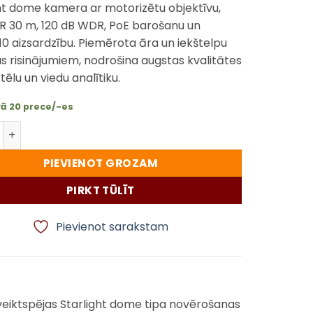
ht dome kamera ar motorizētu objektīvu,
R 30 m, 120 dB WDR, PoE barošanu un
10 aizsardzību. Piemērota āra un iekštelpu
s risinājumiem, nodrošina augstas kvalitātes
tēlu un viedu analītiku.
vā 20 prece/-es
TC C35MS IP kamera 5MP Starlight motorizēta dome kamer
PIEVIENOT GROZAM
PIRKT TŪLĪT
Pievienot sarakstam
 veiktspējas Starlight dome tipa novērošanas