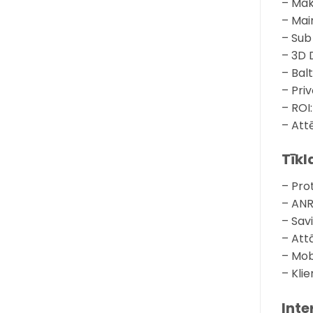
– Maks
– Mai
– Sub
– 3D 
– Bal
– Pri
– ROI
– Att
Tīkl
– Pro
– ANR
– Sav
– Att
– Mob
– Klie
Inte