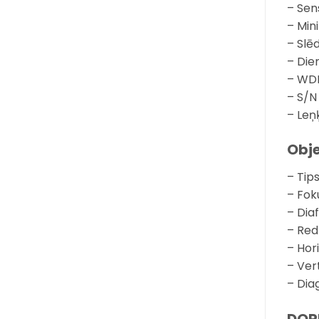
– Sen
– Min
– Slēd
– Die
– WD
– S/N
– Leņ
Obje
– Tip
– Fok
– Dia
– Redz
– Hori
– Vert
– Diag