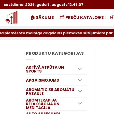
Skip
sestdiena, 2026. gada 8. augusts 12:48:08
to
content
🏠 SĀKUMS
🗂️ PREČU KATALOGS

inīgo degvielas piemaksu sūtījumiem par iepriekšējo mēnes
PRODUKTU KATEGORIJAS
AKTĪVĀ ATPŪTA UN
SPORTS
APGAISMOJUMS
AROMATIC 89 AROMĀTU
PASAULE
AROMTERAPIJA
RELAKSĀCIJA UN
MEDITĀCIJA
AUTO AKSESUĀRI