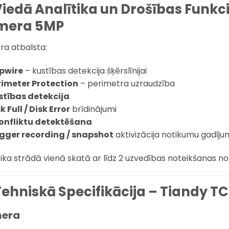
Viedā Analītika un Drošības Funkc
mera 5MP
a atbalsta:
ipwire
– kustības detekcija šķērslīnijai
rimeter Protection
– perimetra uzraudzība
stības detekcija
k Full / Disk Error
brīdinājumi
konfliktu detektēšana
igger recording / snapshot
aktivizācija notikumu gadīj
tika strādā vienā skatā ar līdz 2 uzvedības noteikšanas n
Tehniskā Specifikācija – Tiandy 
era