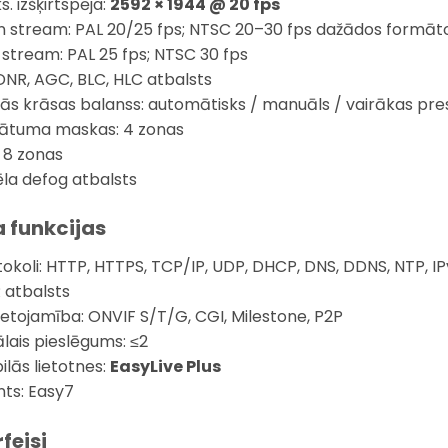
. izšķirtspēja:
2592 × 1944 @ 20 fps
n stream: PAL 20/25 fps; NTSC 20–30 fps dažādos formāt
 stream: PAL 25 fps; NTSC 30 fps
DNR, AGC, BLC, HLC atbalsts
tās krāsas balanss: automātisks / manuāls / vairākas pre
vātuma maskas: 4 zonas
: 8 zonas
ēla defog atbalsts
a funkcijas
tokoli: HTTP, HTTPS, TCP/IP, UDP, DHCP, DNS, DDNS, NTP, IPv
 atbalsts
ietojamība: ONVIF S/T/G, CGI, Milestone, P2P
ālais pieslēgums: ≤2
ilās lietotnes:
EasyLive Plus
nts: Easy7
rfeisi