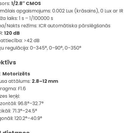
sors:
1/2.8″ CMOS
imālais apgaismojums: 0.002 Lux (krāsains), 0 Lux ar IR
ža laiks: 1 s – 1/100000 s
na/Nakts režīms: ICR automātiska pārslēgšanās
R:
120 dB
 attiecība: >42 dB
ķu regulācija: 0–345°, 0–90°, 0–350°
ktīvs
s:
Motorizēts
usa attālums:
2.8–12 mm
fragma: F1.6
es leņķi:
zontāli: 96.8°–32.7°
ikāli: 71.3°–24.5°
onāli: 120.2°–40.9°