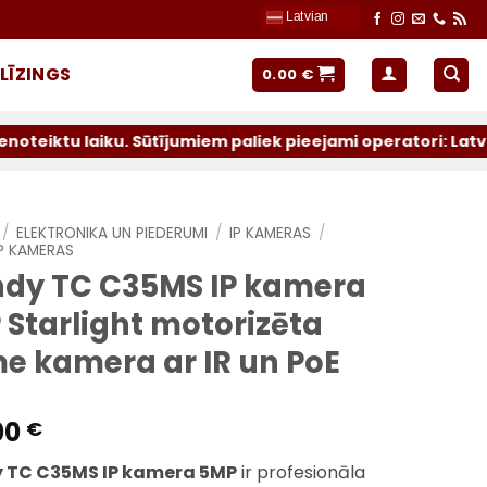
Latvian
LĪZINGS
0.00
€
Sūtījumiem paliek pieejami operatori: Latvijas Pasts un U
/
ELEKTRONIKA UN PIEDERUMI
/
IP KAMERAS
/
IP KAMERAS
ndy TC C35MS IP kamera
 Starlight motorizēta
e kamera ar IR un PoE
00
€
 TC C35MS IP kamera 5MP
ir profesionāla