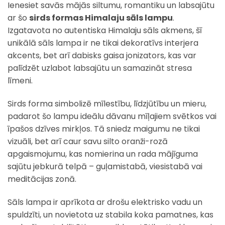
Ienesiet savās mājās siltumu, romantiku un labsajūtu
ar šo
sirds formas Himalaju sāls lampu
.
Izgatavota no autentiska Himalaju sāls akmens, šī
unikālā sāls lampa ir ne tikai dekoratīvs interjera
akcents, bet arī dabisks gaisa jonizators, kas var
palīdzēt uzlabot labsajūtu un samazināt stresa
līmeni.
Sirds forma simbolizē mīlestību, līdzjūtību un mieru,
padarot šo lampu ideālu dāvanu mīļajiem svētkos vai
īpašos dzīves mirkļos. Tā sniedz maigumu ne tikai
vizuāli, bet arī caur savu silto oranži-rozā
apgaismojumu, kas nomierina un rada mājīguma
sajūtu jebkurā telpā – guļamistabā, viesistabā vai
meditācijas zonā.
Sāls lampa ir aprīkota ar drošu elektrisko vadu un
spuldzīti, un novietota uz stabila koka pamatnes, kas