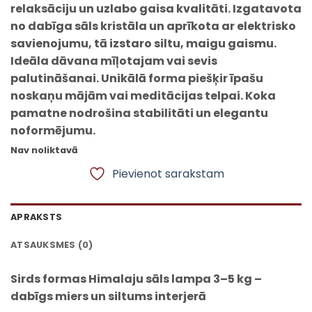
relaksāciju un uzlabo gaisa kvalitāti. Izgatavota
no dabīga sāls kristāla un aprīkota ar elektrisko
savienojumu, tā izstaro siltu, maigu gaismu.
Ideāla dāvana mīļotajam vai sevis
palutināšanai. Unikālā forma piešķir īpašu
noskaņu mājām vai meditācijas telpai. Koka
pamatne nodrošina stabilitāti un elegantu
noformējumu.
Nav noliktavā
Pievienot sarakstam
APRAKSTS
ATSAUKSMES (0)
Sirds formas Himalaju sāls lampa 3–5 kg –
dabīgs miers un siltums interjerā