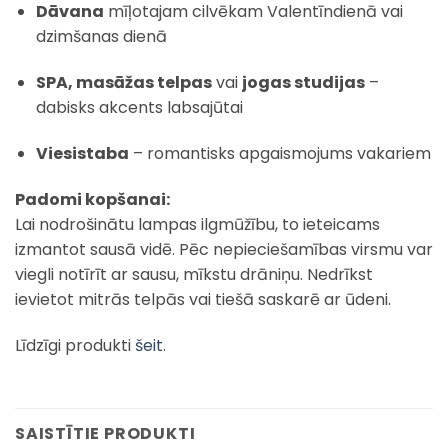
Dāvana
mīļotajam cilvēkam Valentīndienā vai
dzimšanas dienā
SPA, masāžas telpas
vai
jogas studijas
–
dabisks akcents labsajūtai
Viesistaba
– romantisks apgaismojums vakariem
Padomi kopšanai:
Lai nodrošinātu lampas ilgmūžību, to ieteicams
izmantot sausā vidē. Pēc nepieciešamības virsmu var
viegli notīrīt ar sausu, mīkstu drāniņu. Nedrīkst
ievietot mitrās telpās vai tiešā saskarē ar ūdeni.
Līdzīgi produkti
šeit
.
SAISTĪTIE PRODUKTI