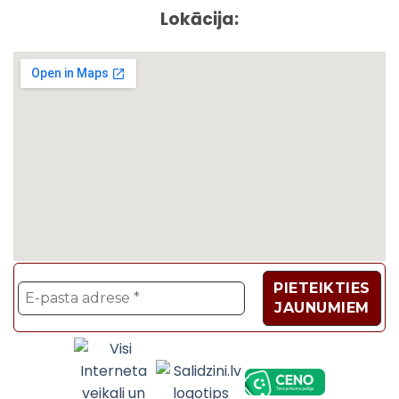
Lokācija:
Velosipēdi, Sadzīves t