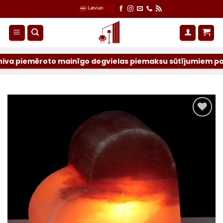
Skip
Latvian
to
content
emēroto mainīgo degvielas piemaksu sūtījumiem par iepriek
Pievienot
sarakstam