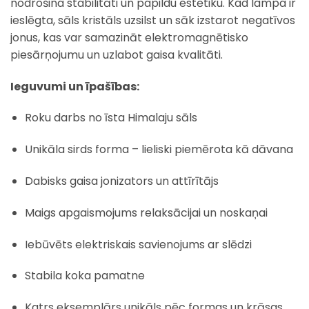
nodrošina stabilitāti un papildu estētiku. Kad lampa ir
ieslēgta, sāls kristāls uzsilst un sāk izstarot negatīvos
jonus, kas var samazināt elektromagnētisko
piesārņojumu un uzlabot gaisa kvalitāti.
Ieguvumi un īpašības:
Roku darbs no īsta Himalaju sāls
Unikāla sirds forma – lieliski piemērota kā dāvana
Dabisks gaisa jonizators un attīrītājs
Maigs apgaismojums relaksācijai un noskaņai
Iebūvēts elektriskais savienojums ar slēdzi
Stabila koka pamatne
Katrs eksemplārs unikāls pēc formas un krāsas