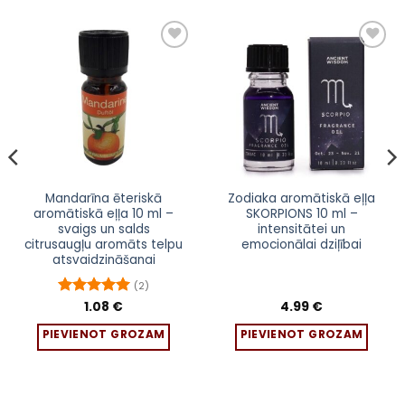
Pievienot
Pievienot
sarakstam
sarakstam
Mandarīna ēteriskā
Zodiaka aromātiskā eļļa
aromātiskā eļļa 10 ml –
SKORPIONS 10 ml –
svaigs un salds
intensitātei un
citrusaugļu aromāts telpu
emocionālai dziļībai
atsvaidzināšanai
(2)
Novērtēts
1.08
€
4.99
€
ar
5
no 5
PIEVIENOT GROZAM
PIEVIENOT GROZAM