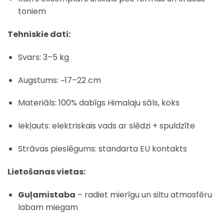
toniem
Tehniskie dati:
Svars: 3–5 kg
Augstums: ~17–22 cm
Materiāls: 100% dabīgs Himalaju sāls, koks
Iekļauts: elektriskais vads ar slēdzi + spuldzīte
Strāvas pieslēgums: standarta EU kontakts
Lietošanas vietas:
Guļamistaba
– radiet mierīgu un siltu atmosfēru
labam miegam