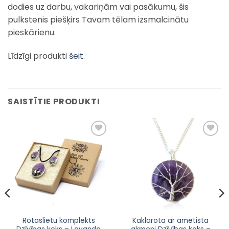
dodies uz darbu, vakariņām vai pasākumu, šis
pulkstenis piešķirs Tavam tēlam izsmalcinātu
pieskārienu.
Līdzīgi produkti
šeit
.
SAISTĪTIE PRODUKTI
Pievienot
Pievienot
sarakstam
sarakstam
Rotaslietu komplekts
Kaklarota ar ametista