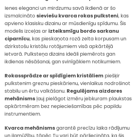
Ienes eleganci un mirdzumu savā ikdienā ar šo
izsmalcināto
sieviešu kvarca rokas pulksteni
, kas
apvieno klasisku dizainu ar mūsdienīgu spīdumu. Šis
modelis izceļas ar
izteiksmīgu bordo sarkanu
ciparnīcu
, kas pieskaņota rozā zelta korpusam un
dzirkstošu kristālu rotājumiem visā apkārtējā
ietvarā. Pulksteņa dizains ideāli piemērots gan
ikdienas nēsāšanai, gan svinīgākiem notikumiem.
Rokassprādze ar spīdīgiem kristāliem
piešķir
pulkstenim greznu pieskārienu, vienlaikus nodrošinot
stabilu un ērtu valkāšanu.
Regulējams aizdares
mehānisms
ļauj pielāgot izmēru jebkuram plaukstas
apkārtmēram bez nepieciešamības pēc papildu
instrumentiem.
Kvarca mehānisms
garantē precīzu laika rādījumu
un ilgmūžību, tāpēc Tu vari būt pārliecināta, ka šis