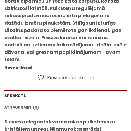
bordo ciparnīcu un rozā zelta korpusu, ko rotā
dzirkstoši kristāli. Pulksteņa regulējamā
rokassprādze nodrošina ērtu pielāgošanu
dažādu izmēru plaukstām. Stilīgs un izturīgs
dizains padara to piemērotu gan ikdienai, gan
svētku reizēm. Precīzs kvarca mehānisms
nodrošina uzticamu laika rādījumu. Ideāla izvēle
dāvanai vai greznam papildinājumam Tavam
tēlam.
Nav noliktavā
Pievienot sarakstam
APRAKSTS
ATSAUKSMES (0)
Sieviešu elegants kvarca rokas pulkstenis ar
kristāliem un regulējamu rokassprādzi