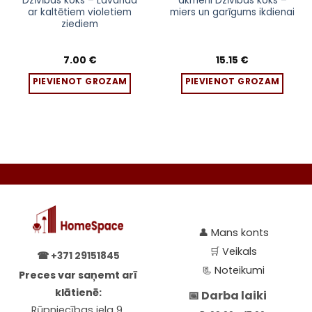
Dzīvības koks – Lavanda
akmeni Dzīvības koks –
ar kaltētiem violetiem
miers un garīgums ikdienai
ziediem
7.00
€
15.15
€
PIEVIENOT GROZAM
PIEVIENOT GROZAM
👤
Mans konts
🛒
Veikals
☎
+371 29151845
📃
Noteikumi
Preces var saņemt arī
klātienē:
📅 Darba laiki
Rūpniecības iela 9,