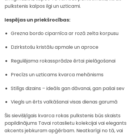
pulkstenis kalpos ilgi un uzticami.
Iespējas un priekšrocības:
Grezna bordo ciparnīca ar rozā zelta korpusu
Dzirkstošu kristālu apmale un aproce
Regulējama rokassprādze ērtai pielāgošanai
Precīzs un uzticams kvarca mehānisms
Stilīgs dizains – ideāls gan dāvanai, gan pašai sev
Viegls un ērts valkāšanai visas dienas garumā
Šis sievišķīgais kvarca rokas pulkstenis būs skaists
papildinājums Tavai rotaslietu kolekcijai vai elegants
akcents jebkuram apģērbam. Neatkarīgi no tā, vai