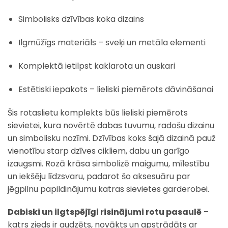
Simbolisks dzīvības koka dizains
Ilgmūžīgs materiāls – sveķi un metāla elementi
Komplektā ietilpst kaklarota un auskari
Estētiski iepakots – lieliski piemērots dāvināšanai
Šis rotaslietu komplekts būs lieliski piemērots
sievietei, kura novērtē dabas tuvumu, radošu dizainu
un simbolisku nozīmi. Dzīvības koks šajā dizainā pauž
vienotību starp dzīves cikliem, dabu un garīgo
izaugsmi. Rozā krāsa simbolizē maigumu, mīlestību
un iekšēju līdzsvaru, padarot šo aksesuāru par
jēgpilnu papildinājumu katras sievietes garderobei.
Dabiski un ilgtspējīgi risinājumi rotu pasaulē
–
katrs zieds ir audzēts, novākts un apstrādāts ar