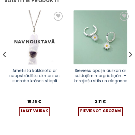
SAISTĪTIE PRODUKTI
Pievienot
Pievienot
sarakstam
sarakstam
NAV NOLIKTAVĀ
Ametista kaklarota ar
Sieviešu apaļie auskari ar
neapstrādātu akmeni un
saldajām margrietiņām –
sudraba krāsas stiepli
korejiešu stils un elegance
15.15
€
3.11
€
LASĪT VAIRĀK
PIEVIENOT GROZAM