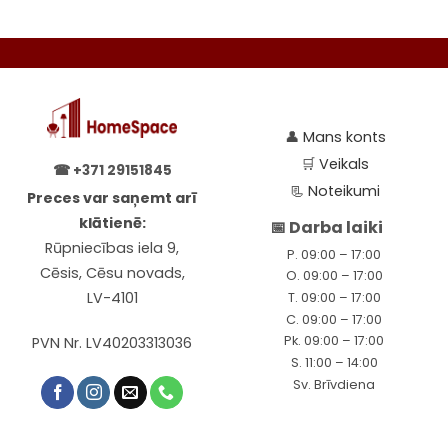
👤
Mans konts
🛒
Veikals
☎
+371 29151845
📃
Noteikumi
Preces var saņemt arī
klātienē:
📅 Darba laiki
Rūpniecības iela 9,
P. 09:00 – 17:00
Cēsis, Cēsu novads,
O. 09:00 – 17:00
LV-4101
T. 09:00 – 17:00
C. 09:00 – 17:00
Pk. 09:00 – 17:00
PVN Nr. LV40203313036
S. 11:00 – 14:00
Sv. Brīvdiena