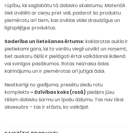
rūpību, lai saglabātu tā dabisko skaistumu. Materiāli
tiek izvēlēti ar cieņu pret vidi, padarot šo produktu
piemērotu arī tiem, kas izvēlas videi draudzīgus un
ilgtspējīgus produktus.
Saderība un lietošanas ērtums:
kaklarotas aukla ir
pietiekami gara, lai to varētu viegli uzvilkt un noņemt,
bet auskaru āķīši ir pielāgoti ērtai valkāšanai ikdienā
vai svinīgos pasākumos. Rotas neizraisa ādas
kairinājumu un ir piemērotas arī jutīgai ādai.
Neatkarīgi no gadījuma, presētu ziedu rotu
komplekts
– Dzīvības koks (rozā)
piešķirs jūsu
tēlam dabisku šarmu un īpašu dziļumu. Tas nav tikai
aksesuārs – tas ir stāsts, ko valkājat.