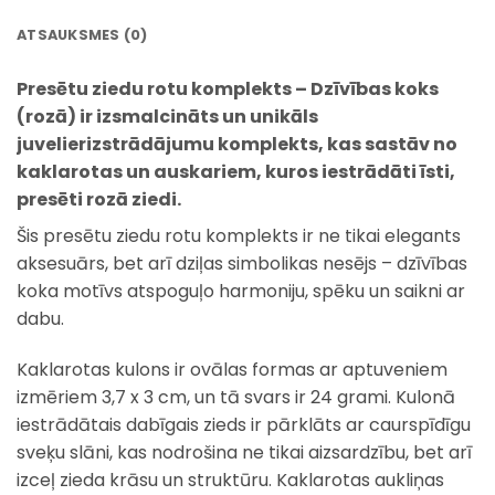
ATSAUKSMES (0)
Presētu ziedu rotu komplekts – Dzīvības koks
(rozā)
ir izsmalcināts un unikāls
juvelierizstrādājumu komplekts, kas sastāv no
kaklarotas un auskariem, kuros iestrādāti īsti,
presēti rozā ziedi.
Šis presētu ziedu rotu komplekts ir ne tikai elegants
aksesuārs, bet arī dziļas simbolikas nesējs – dzīvības
koka motīvs atspoguļo harmoniju, spēku un saikni ar
dabu.
Kaklarotas kulons ir ovālas formas ar aptuveniem
izmēriem 3,7 x 3 cm, un tā svars ir 24 grami. Kulonā
iestrādātais dabīgais zieds ir pārklāts ar caurspīdīgu
sveķu slāni, kas nodrošina ne tikai aizsardzību, bet arī
izceļ zieda krāsu un struktūru. Kaklarotas aukliņas