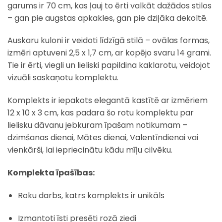
garums ir 70 cm, kas ļauj to ērti valkāt dažādos stilos
– gan pie augstas apkakles, gan pie dziļāka dekoltē.
Auskaru kuloni ir veidoti līdzīgā stilā – ovālas formas,
izmēri aptuveni 2,5 x 1,7 cm, ar kopējo svaru 14 grami.
Tie ir ērti, viegli un lieliski papildina kaklarotu, veidojot
vizuāli saskaņotu komplektu.
Komplekts ir iepakots elegantā kastītē ar izmēriem
12 x 10 x 3 cm, kas padara šo rotu komplektu par
lielisku dāvanu jebkuram īpašam notikumam –
dzimšanas dienai, Mātes dienai, Valentīndienai vai
vienkārši, lai iepriecinātu kādu mīļu cilvēku.
Komplekta īpašības:
Roku darbs, katrs komplekts ir unikāls
Izmantoti īsti presēti rozā ziedi