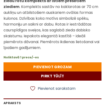
ziedu rotu komplekts ar īstiem presētiem
ziediem
. Komplekts sastāv no kaklarotas ar 70 cm
aukliņu un atbilstošiem auskariem ovālas formas
kulonos. Dzīvības koka motīvs simbolizē spēku,
harmoniju un saikni ar dabu. Rotas ir iestrādātas
caurspīdīgos sveķos, kas saglabā zieda dabisko
skaistumu. Iepakots elegantā kastītē – ideāli
piemērots dāvanai. Piemērots ikdienas lietošanai vai
īpašiem gadījumiem.
Noliktavā 1 prece/-es
PIEVIENOT GROZAM
PIRKT TŪLĪT
Pievienot sarakstam
APRAKSTS