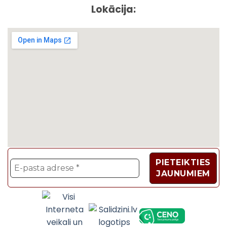
Lokācija:
Velosipēdi, Sadzīves t