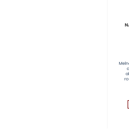
Pievienot
Pievienot
sarakstam
sarakstam
N
Moderna stilizēta
Aureas – Tibetas
Meln
kaklarota ar kaķa
mantru enerģijas
a
siluetu
rokassprādze ar
a
aizsardzības un
ro
veiksmes simboliku
12.64
€
9.56
€
PIEVIENOT GROZAM
PIEVIENOT GROZAM