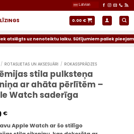
Latvian
LĪZINGS
0.00
€
uz nenoteiktu laiku. Sūtījumiem paliek pieejami operatori
/
ROTASLIETAS UN AKSESUĀRI
/
ROKASSPRĀDZES
ēmijas stila pulksteņa
niņa ar ahāta pērlītēm –
le Watch saderīga
9
€
savu Apple Watch ar šo stilīgo
jas stila siksniņu, kas dekorēta ar