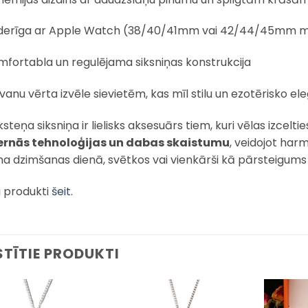
derīga ar Apple Watch (38/40/41mm vai 42/44/45mm 
mfortabla un regulējama siksniņas konstrukcija
anu vērta izvēle sievietēm, kas mīl stilu un ezotērisko el
ksteņa siksniņa ir lielisks aksesuārs tiem, kuri vēlas izcelt
rnās tehnoloģijas un dabas skaistumu
, veidojot har
a dzimšanas dienā, svētkos vai vienkārši kā pārsteigums 
i produkti
šeit
.
STĪTIE PRODUKTI