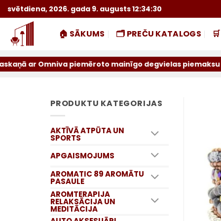
Skip
svētdiena, 2026. gada 9. augusts 12:34:30
to
content
🏠 SĀKUMS
🗂️ PREČU KATALOGS

r Omniva piemēroto mainīgo degvielas piemaksu sūtījumiem 
PRODUKTU KATEGORIJAS
AKTĪVĀ ATPŪTA UN
SPORTS
APGAISMOJUMS
AROMATIC 89 AROMĀTU
PASAULE
AROMTERAPIJA
RELAKSĀCIJA UN
MEDITĀCIJA
AUTO AKSESUĀRI