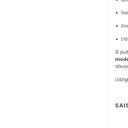
Sa
Ko
Dāv
Šī pul
mode
dāvan
Līdzīg
SAI