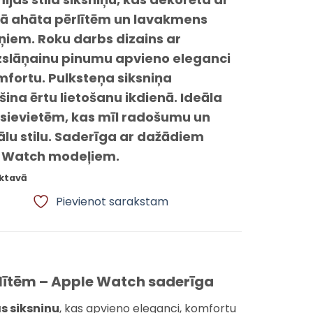
ā ahāta pērlītēm un lavakmens
iem. Roku darbs dizains ar
slāņainu pinumu apvieno eleganci
mfortu. Pulksteņa siksniņa
ina ērtu lietošanu ikdienā. Ideāla
 sievietēm, kas mīl radošumu un
ālu stilu. Saderīga ar dažādiem
 Watch modeļiem.
iktavā
Pievienot sarakstam
rlītēm – Apple Watch saderīga
s siksniņu
, kas apvieno eleganci, komfortu