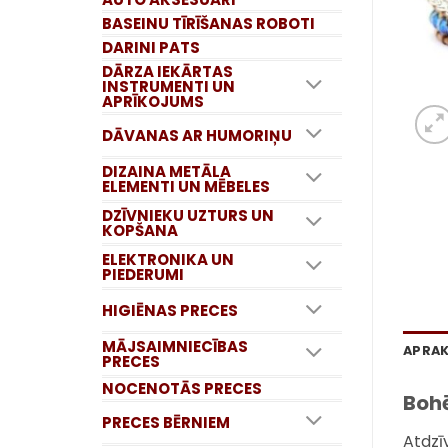
BASEINU TĪRĪŠANAS ROBOTI
DARINI PATS
DĀRZA IEKĀRTAS
INSTRUMENTI UN
APRĪKOJUMS
DĀVANAS AR HUMORIŅU
DIZAINA METĀLA
ELEMENTI UN MĒBELES
DZĪVNIEKU UZTURS UN
KOPŠANA
ELEKTRONIKA UN
PIEDERUMI
HIGIĒNAS PRECES
MĀJSAIMNIECĪBAS
APRA
PRECES
NOCENOTĀS PRECES
Bohē
PRECES BĒRNIEM
Atdzī