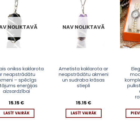
Pievienot
Pievienot
sarakstam
sarakstam
AV NOLIKTAVĀ
NAV NOLIKTAVĀ
ais onikss kaklarota
Ametista kaklarota ar
Ele
r neapstrādātu
neapstrādātu akmeni
mod
kmeni – spēcīgs
un sudraba krāsas
komple
tājums enerģijas
stiepli
pulkst
aizsardzībai
r
15.15
€
15.15
€
LASĪT VAIRĀK
LASĪT VAIRĀK
PIE