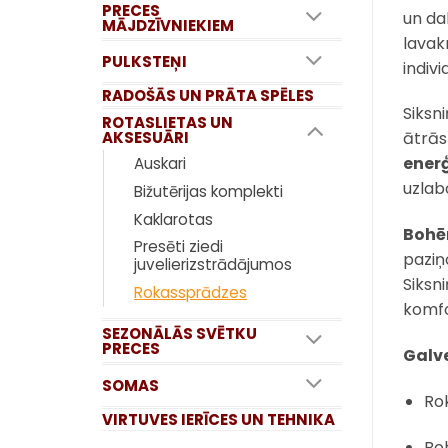
PRECES
un da
MĀJDZĪVNIEKIEM
lavak
PULKSTEŅI
indivi
RADOŠĀS UN PRĀTA SPĒLES
Siksn
ROTASLIETAS UN
AKSESUĀRI
ātrās
ener
Auskari
uzlab
Bižutērijas komplekti
Kaklarotas
Bohē
Presēti ziedi
paziņo
juvelierizstrādājumos
Siksn
Rokassprādzes
komfo
SEZONĀLĀS SVĒTKU
PRECES
Galve
SOMAS
Ro
VIRTUVES IERĪCES UN TEHNIKA
Bo