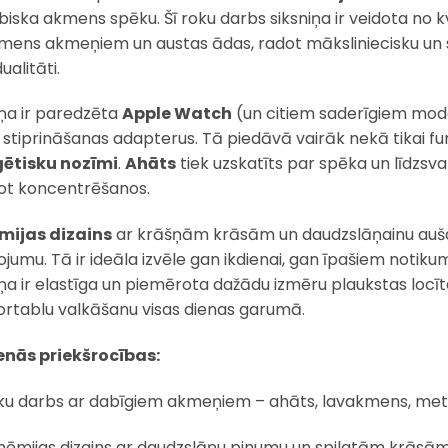
biska akmens spēku. Šī roku darbs siksniņa ir veidota no 
mens akmeņiem un austas ādas, radot māksliniecisku un st
dualitāti.
iņa ir paredzēta
Apple Watch
(un citiem saderīgiem modeļ
 stiprināšanas adapterus. Tā piedāvā vairāk nekā tikai funk
ģētisku nozīmi
.
Ahāts
tiek uzskatīts par spēka un līdzsv
ot koncentrēšanos.
mijas dizains
ar krāšņām krāsām un daudzslāņainu auša
jumu. Tā ir ideāla izvēle gan ikdienai, gan īpašiem notikumi
iņa ir elastīga un piemērota dažādu izmēru plaukstas loc
rtablu valkāšanu visas dienas garumā.
nās priekšrocības:
ku darbs ar dabīgiem akmeņiem – ahāts, lavakmens, met
hēmijas dizains ar daudzslāņu pinumu un spilgtām krāsā