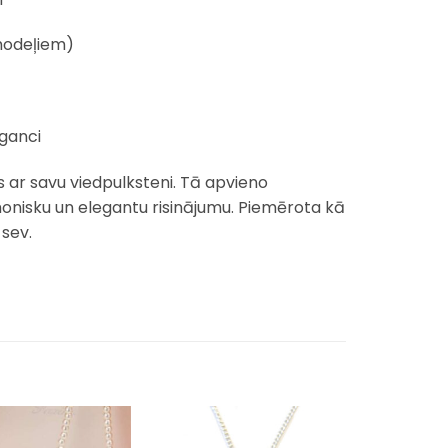
modeļiem)
eganci
ies ar savu viedpulksteni. Tā apvieno
monisku un elegantu risinājumu. Piemērota kā
sev.