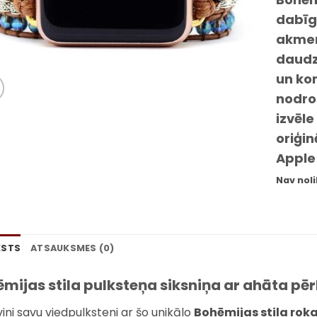
dabīg
akmeņ
daudz
un ko
nodroš
izvēle
oriģin
Apple
Nav nol
KSTS
ATSAUKSMES (0)
mijas stila pulksteņa siksniņa ar ahāta pē
vini savu viedpulksteni ar šo unikālo
Bohēmijas stila roka