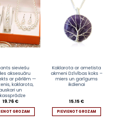
Pievienot
Pievienot
sarakstam
sarakstam
gants sieviešu
Kaklarota ar ametista
es aksesuāru
akmeni Dzīvības koks –
kts ar pērlēm —
miers un garīgums
enis, kaklarota,
ikdienai
auskari un
okassprādze
19.76
€
15.15
€
VIENOT GROZAM
PIEVIENOT GROZAM