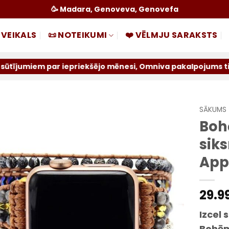
🥳 Madara, Genoveva, Genovefa
 VEIKALS
📜 NOTEIKUMI
❤️ VĒLMJU SARAKSTS
par iepriekšējo mēnesi, Omniva pakalpojums tiek atslēgts 
SĀKUMS
Boh
Pievienot
siks
sarakstam
App
29.9
Izcel 
Bohēmi