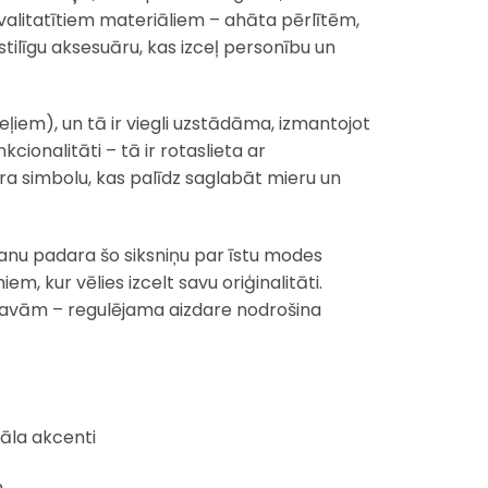
kvalitatītiem materiāliem – ahāta pērlītēm,
ilīgu aksesuāru, kas izceļ personību un
iem), un tā ir viegli uzstādāma, izmantojot
cionalitāti – tā ir rotaslieta ar
ara simbolu, kas palīdz saglabāt mieru un
nu padara šo siksniņu par īstu modes
em, kur vēlies izcelt savu oriģinalitāti.
ītavām – regulējama aizdare nodrošina
āla akcenti
m