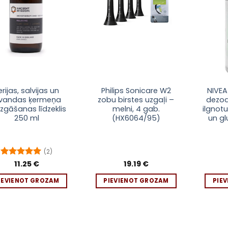
erijas, salvijas un
Philips Sonicare W2
NIVEA
avandas ķermeņa
zobu birstes uzgaļi –
dezodo
gāšanas līdzeklis
melni, 4 gab.
ilgnot
250 ml
(HX6064/95)
un gl
(2)
Novērtēts
11.25
€
19.19
€
ar
5
no 5
IEVIENOT GROZAM
PIEVIENOT GROZAM
PIE