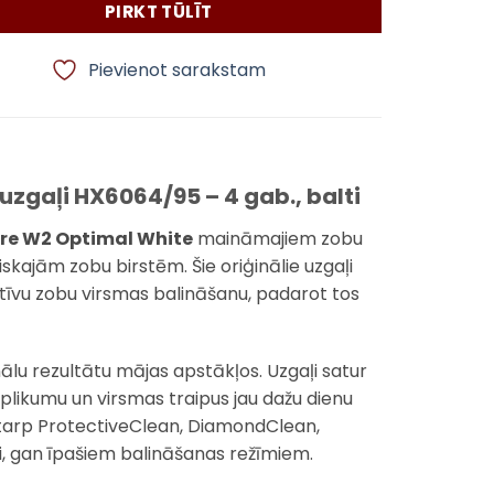
PIRKT TŪLĪT
Pievienot sarakstam
uzgaļi HX6064/95 – 4 gab., balti
are W2 Optimal White
maināmajiem zobu
iskajām zobu birstēm. Šie oriģinālie uzgaļi
ektīvu zobu virsmas balināšanu, padarot tos
ālu rezultātu mājas apstākļos. Uzgaļi satur
aplikumu un virsmas traipus jau dažu dienu
tostarp ProtectiveClean, DiamondClean,
ai, gan īpašiem balināšanas režīmiem.