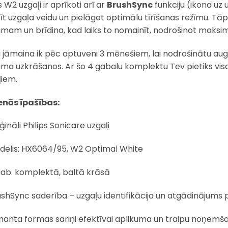
s W2 uzgaļi ir aprīkoti arī ar
BrushSync
funkciju (ikona uz 
īt uzgaļa veidu un pielāgot optimālu tīrīšanas režīmu. Tā
umam un brīdina, kad laiks to nomainīt, nodrošinot maksimā
i jāmaina ik pēc aptuveni 3 mēnešiem, lai nodrošinātu augs
uma uzkrāšanos. Ar šo 4 gabalu komplektu Tev pietiks vi
ļiem.
nās īpašības:
ģināli Philips Sonicare uzgaļi
delis: HX6064/95, W2 Optimal White
gab. komplektā, baltā krāsā
ushSync saderība – uzgaļu identifikācija un atgādinājums
manta formas sariņi efektīvai aplikuma un traipu noņemš