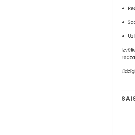
Re
Sad
Uz
Izvēl
redza
Līdzīg
SAI
Pievienot
Pievienot
sarakstam
sarakstam