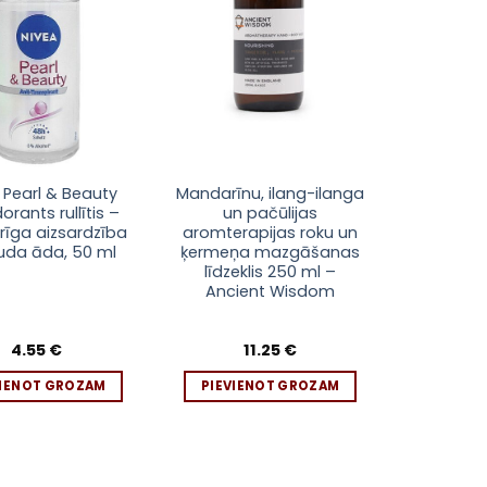
 Pearl & Beauty
Mandarīnu, ilang-ilanga
rants rullītis –
un pačūlijas
urīga aizsardzība
aromterapijas roku un
uda āda, 50 ml
ķermeņa mazgāšanas
līdzeklis 250 ml –
Ancient Wisdom
4.55
€
11.25
€
VIENOT GROZAM
PIEVIENOT GROZAM