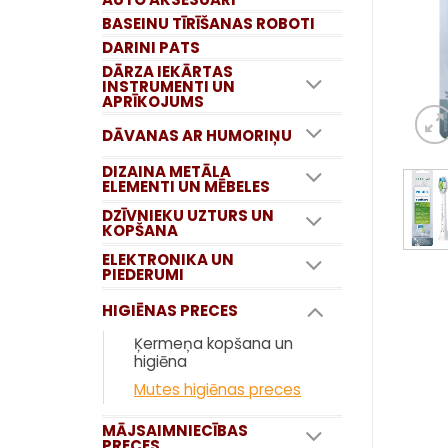
BASEINU TĪRĪŠANAS ROBOTI
DARINI PATS
DĀRZA IEKĀRTAS
INSTRUMENTI UN
APRĪKOJUMS
DĀVANAS AR HUMORIŅU
DIZAINA METĀLA
ELEMENTI UN MĒBELES
DZĪVNIEKU UZTURS UN
KOPŠANA
ELEKTRONIKA UN
PIEDERUMI
HIGIĒNAS PRECES
Ķermeņa kopšana un
higiēna
Mutes higiēnas preces
MĀJSAIMNIECĪBAS
PRECES