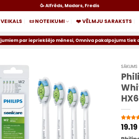
🥳 Alfrēds, Madars, Fredis
 VEIKALS
📜 NOTEIKUMI
❤️ VĒLMJU SARAKSTS
epriekšējo mēnesi, Omniva pakalpojums tiek atslēgts uz ne
SĀKUMS
Phi
Pievienot
Whit
sarakstam
HX60
19.19
Novērtē
4
no 5
balstoties
Phili