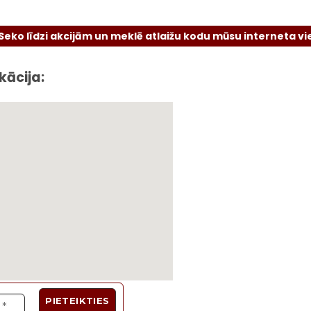
zi akcijām un meklē atlaižu kodu mūsu interneta vietnē vai 
kācija: