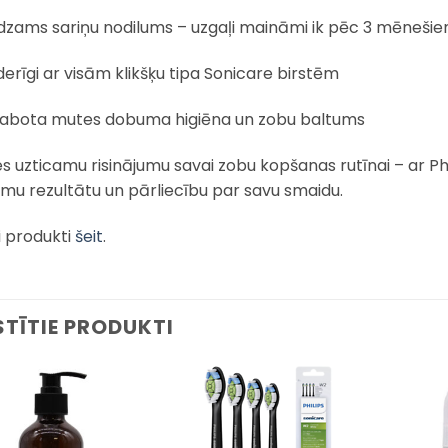
dzams sariņu nodilums – uzgaļi maināmi ik pēc 3 mēneši
erīgi ar visām klikšķu tipa Sonicare birstēm
labota mutes dobuma higiēna un zobu baltums
ies uzticamu risinājumu savai zobu kopšanas rutīnai – ar Ph
mu rezultātu un pārliecību par savu smaidu.
i produkti
šeit
.
STĪTIE PRODUKTI
Pievienot
Pievienot
sarakstam
sarakstam