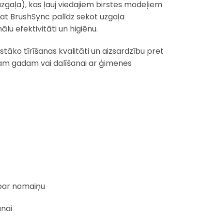
uzgaļa), kas ļauj viedajiem birstes modeļiem
pat BrushSync palīdz sekot uzgaļa
lu efektivitāti un higiēnu.
tāko tīrīšanas kvalitāti un aizsardzību pret
sam gadam vai dalīšanai ar ģimenes
 par nomaiņu
anai