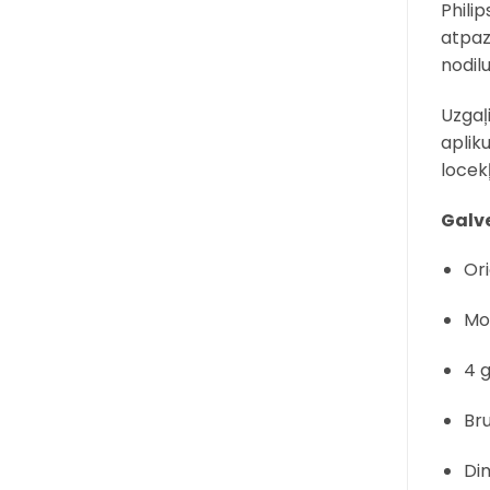
Philip
atpaz
nodil
Uzgaļ
aplik
locek
Galve
Ori
Mo
4 
Br
Di