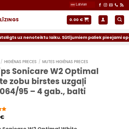
Latvian
LĪZINGS
0.00
€
noteiktu laiku. Sūtījumiem paliek pieejami operatori: Lat
/
HIGIĒNAS PRECES
/
MUTES HIGIĒNAS PRECES
lips Sonicare W2 Optimal
e zobu birstes uzgaļi
64/95 – 4 gab., balti
ts
€
5
ps Sonicare W2 Optimal White