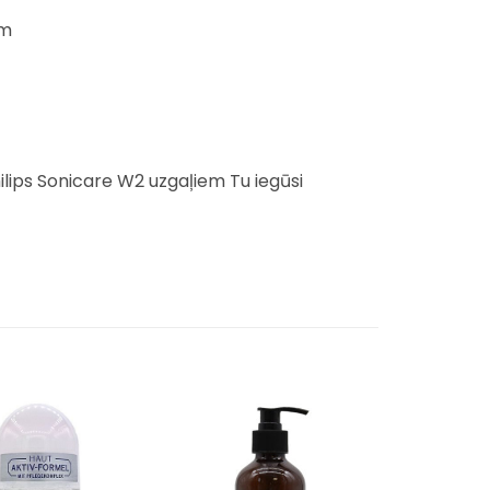
em
ilips Sonicare W2 uzgaļiem Tu iegūsi
Pievienot
Pievienot
sarakstam
sarakstam