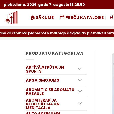
Skip
piektdiena, 2026. gada 7. augusts 13:28:51
to
content
🏠 SĀKUMS
🗂️ PREČU KATALOGS

iva piemēroto mainīgo degvielas piemaksu sūtījumiem par i
PRODUKTU KATEGORIJAS
AKTĪVĀ ATPŪTA UN
SPORTS
APGAISMOJUMS
AROMATIC 89 AROMĀTU
PASAULE
AROMTERAPIJA
RELAKSĀCIJA UN
MEDITĀCIJA
AUTO AKSESUĀRI