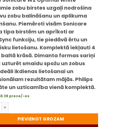
iem
mie zobu birstes uzgaļi nodrošina
īvu zobu balināšanu un aplikuma
šanu. Piemēroti visām Sonicare
a tipa birstēm un aprīkoti ar
ync funkciju, tie piedāvā ērtu un
isku lietošanu. Komplektā iekļauti 4
 baltā krāsā. Dimanta formas sariņi
z uzturēt smaidu spožu un zobus
 Ideāli ikdienas lietošanai un
sionālam rezultātam mājās. Philips
tāte un uzticamība vienā komplektā.
vā 38 prece/-es
 Sonicare W2 Optimal White zobu birstes uzgaļi HX6064/95 –
PIEVIENOT GROZAM