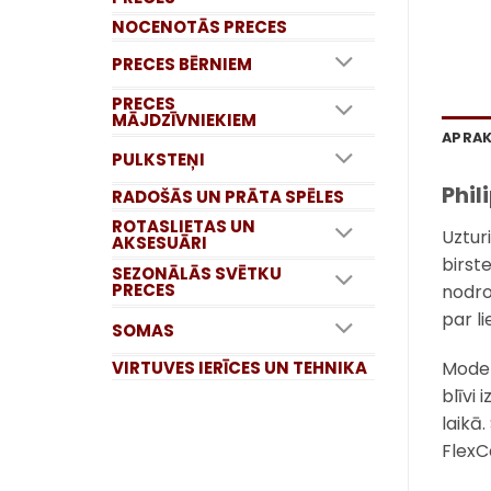
NOCENOTĀS PRECES
PRECES BĒRNIEM
PRECES
MĀJDZĪVNIEKIEM
APRA
PULKSTEŅI
Phil
RADOŠĀS UN PRĀTA SPĒLES
ROTASLIETAS UN
Uztur
AKSESUĀRI
birst
SEZONĀLĀS SVĒTKU
PRECES
nodro
par l
SOMAS
VIRTUVES IERĪCES UN TEHNIKA
Model
blīvi
laikā
FlexC