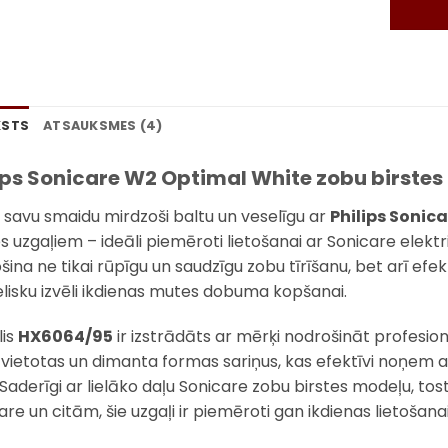
KSTS
ATSAUKSMES (4)
ips Sonicare W2 Optimal White zobu birstes 
i savu smaidu mirdzoši baltu un veselīgu ar
Philips Sonic
es uzgaļiem – ideāli piemēroti lietošanai ar Sonicare elektr
šina ne tikai rūpīgu un saudzīgu zobu tīrīšanu, bet arī ef
ielisku izvēli ikdienas mutes dobuma kopšanai.
is
HX6064/95
ir izstrādāts ar mērķi nodrošināt profesion
 izvietotas un dimanta formas sariņus, kas efektīvi noņem 
. Saderīgi ar lielāko daļu Sonicare zobu birstes modeļu, 
are un citām, šie uzgaļi ir piemēroti gan ikdienas lietošan