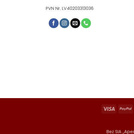
PVN Nr. LV40203313036
Visa
P
Bez SIA „Apex