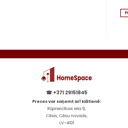
11.25
€
11.25
€
PIEVIENOT GROZAM
PIEVIENOT GROZAM
P
☎
+371 29151845
Preces var saņemt arī klātienē:
Rūpniecības iela 9,
Cēsis, Cēsu novads,
LV-4101