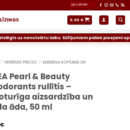
Latvian
LĪZINGS
0.00
€
teiktu laiku. Sūtījumiem paliek pieejami operatori: Latvi
/
HIGIĒNAS PRECES
/
ĶERMEŅA KOPŠANA UN
EA Pearl & Beauty
dorants rullītis –
oturīga aizsardzība un
da āda, 50 ml
€