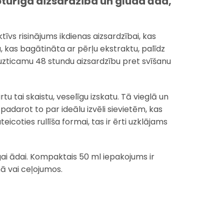
noturīga aizsardzība un gluda āda,
tīvs risinājums ikdienas aizsardzībai, kas
, kas bagātināta ar pērļu ekstraktu, palīdz
 uzticamu 48 stundu aizsardzību pret svīšanu
tu tai skaistu, veselīgu izskatu. Tā vieglā un
darot to par ideālu izvēli sievietēm, kas
eicoties rullīša formai, tas ir ērti uzklājams
gai ādai. Kompaktais 50 ml iepakojums ir
ā vai ceļojumos.