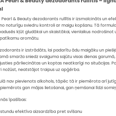
A Pearl & Beauty dezodorants rullītis – ilg
ml
 Pearl & Beauty dezodorants rullītis ir izsmalcināts un efek
no noturīgu sviedru kontroli ar maigu kopšanu. Tā formula
padusēs kļūt gludākai un skaistākai, vienlaikus nodrošinot
patīkamu aromātu.
zodorants ir izstrādāts, lai padarītu ādu maigāku un piešķir
amā smarža sniedz svaiguma sajūtu visas dienas garumā, pa
justies pārliecinātas un koptas neatkarīgi no situācijas. Pat
ri nožūst, neatstājot traipus uz apģērba.
lā nav pievienots alkohols, tāpēc tā ir piemērota arī jutī
i piemērots gan mājas lietošanai, gan ņemšanai līdzi somiņ
nās īpašības:
stundu efektīva aizsardzība pret svīšanu