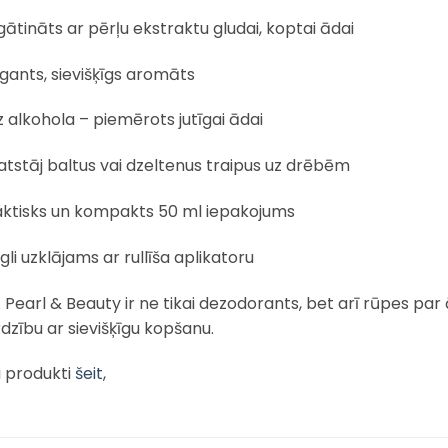
ātināts ar pērļu ekstraktu gludai, koptai ādai
gants, sievišķīgs aromāts
 alkohola – piemērots jutīgai ādai
tstāj baltus vai dzeltenus traipus uz drēbēm
aktisks un kompakts 50 ml iepakojums
gli uzklājams ar rullīša aplikatoru
Pearl & Beauty ir ne tikai dezodorants, bet arī rūpes par ā
rdzību ar sievišķīgu kopšanu.
i produkti
šeit
,