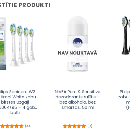
STĪTIE PRODUKTI
Pievienot
Pievienot
sarakstam
sarakstam
NAV NOLIKTAVĀ
ilips Sonicare W2
NIVEA Pure & Sensitive
Phil
timal White zobu
dezodorants rullītis –
zobu 
birstes uzgaļi
bez alkohola, bez
m
6064/95 – 4 gab.,
smaržas, 50 ml
(
balti
(4)
(3)