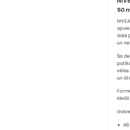
NIVE
50 
NIVEA
apvie
ādai 
un ne
Šis de
patīk
vēlas 
un āt
Formu
ideāl
Galve
48 