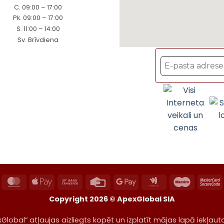
C. 09:00 – 17:00
Pk. 09:00 – 17:00
S. 11:00 – 14:00
Sv. Brīvdiena
ayPal
MasterCard
Apple
Bank
Credit
Google
Google
Maestro
M
Pay
Transfer
Card
Pay
Wallet
2
Copyright 2026 ©
ApexGlobal SIA
Global“ atļaujas aizliegts kopēt un izplatīt mājas lapā iekļaut