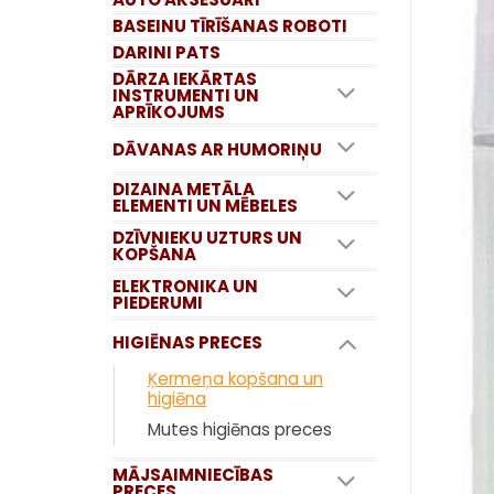
BASEINU TĪRĪŠANAS ROBOTI
DARINI PATS
DĀRZA IEKĀRTAS
INSTRUMENTI UN
APRĪKOJUMS
DĀVANAS AR HUMORIŅU
DIZAINA METĀLA
ELEMENTI UN MĒBELES
DZĪVNIEKU UZTURS UN
KOPŠANA
ELEKTRONIKA UN
PIEDERUMI
HIGIĒNAS PRECES
Ķermeņa kopšana un
higiēna
Mutes higiēnas preces
MĀJSAIMNIECĪBAS
PRECES