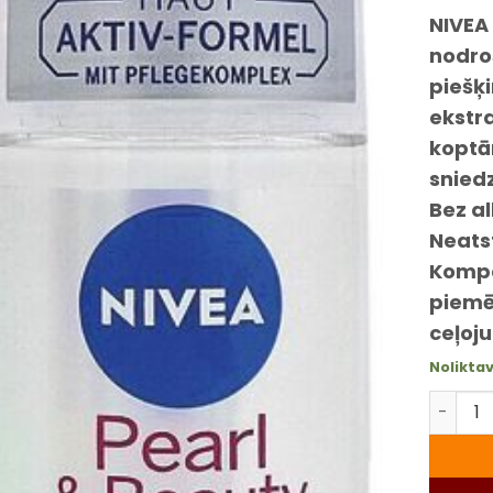
NIVEA 
nodro
piešķi
ekstr
koptā
snied
Bez al
Neatst
Kompak
piemēr
ceļoj
Noliktav
NIVEA P