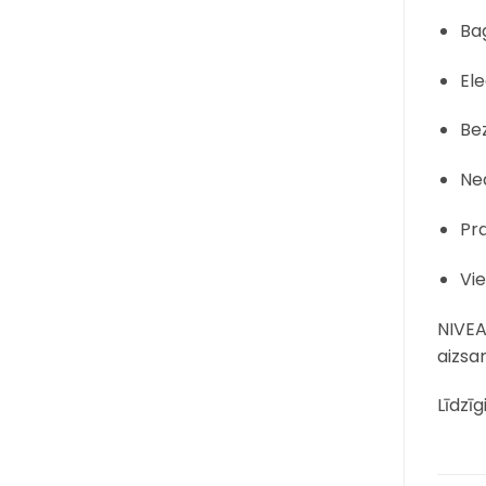
Bag
Ele
Bez
Nea
Pr
Vie
NIVEA 
aizsa
Līdzīg