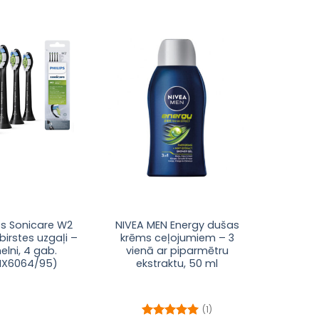
Pievienot
Pievienot
sarakstam
sarakstam
ips Sonicare W2
NIVEA MEN Energy dušas
birstes uzgaļi –
krēms ceļojumiem – 3
elni, 4 gab.
vienā ar piparmētru
HX6064/95)
ekstraktu, 50 ml
(1)