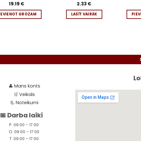
Novērtēts
19.19
€
Novērtēts
2.33
€
ar
5
no 5
ar
5
no 5
IEVIENOT GROZAM
LASĪT VAIRĀK
PIE
Seko līdzi
Lo
👤
Mans konts
🛒
Veikals
📃
Noteikumi
📅 Darba laiki
P. 09:00 – 17:00
O. 09:00 – 17:00
T. 09:00 – 17:00