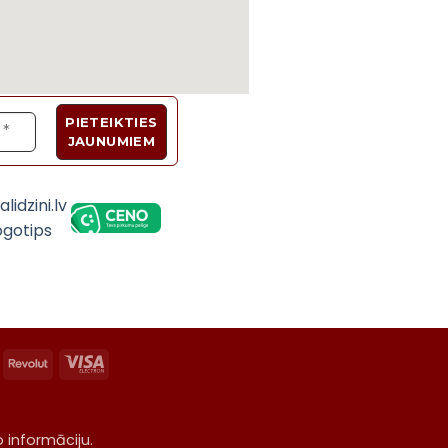
Velosipēdi, Sadzīves tehnika, Trenažieri, Galda 
asterCard
Revolut
Visa
Electron
o informāciju.