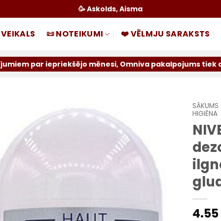
🥳 Askolds, Aisma
 VEIKALS
📜 NOTEIKUMI
❤️ VĒLMJU SARAKSTS
iekšējo mēnesi, Omniva pakalpojums tiek atslēgts uz neno
SĀKUMS
HIGIĒNA
NIV
Pievienot
sarakstam
dezo
ilgn
glu
4.55