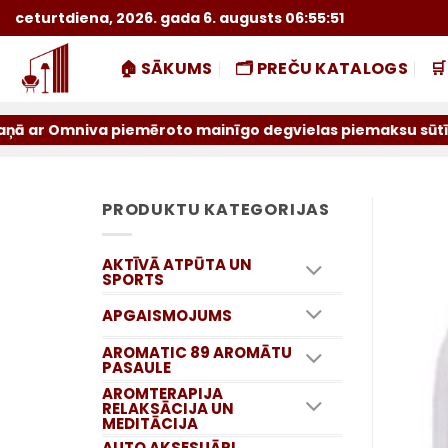
Skip
ceturtdiena, 2026. gada 6. augusts 06:55:52
to
content
🏠 SĀKUMS
🗂️ PREČU KATALOGS

 piemēroto mainīgo degvielas piemaksu sūtījumiem par iepr
PRODUKTU KATEGORIJAS
AKTĪVĀ ATPŪTA UN
SPORTS
APGAISMOJUMS
AROMATIC 89 AROMĀTU
PASAULE
AROMTERAPIJA
RELAKSĀCIJA UN
MEDITĀCIJA
AUTO AKSESUĀRI