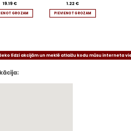
19.19
€
Novērtēts
1.22
€
ar
5
no 5
VIENOT GROZAM
PIEVIENOT GROZAM
 akcijām un meklē atlaižu kodu mūsu interneta vietnē vai so
kācija: