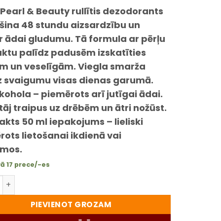
Pearl & Beauty rullītis dezodorants
šina 48 stundu aizsardzību un
r ādai gludumu. Tā formula ar pērļu
aktu palīdz padusēm izskatīties
m un veselīgām. Viegla smarža
z svaigumu visas dienas garumā.
kohola – piemērots arī jutīgai ādai.
āj traipus uz drēbēm un ātri nožūst.
ts 50 ml iepakojums – lieliski
ots lietošanai ikdienā vai
umos.
ā 17 prece/-es
earl & Beauty dezodorants rullītis – ilgnoturīga aizsardzī
PIEVIENOT GROZAM