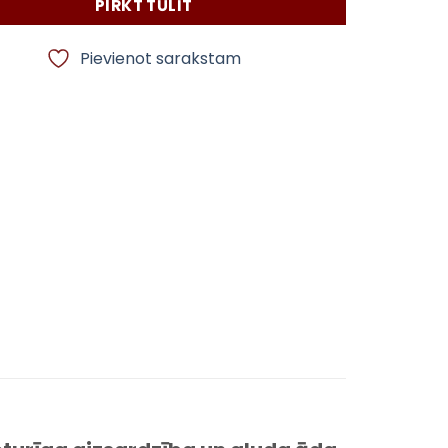
PIRKT TŪLĪT
Pievienot sarakstam