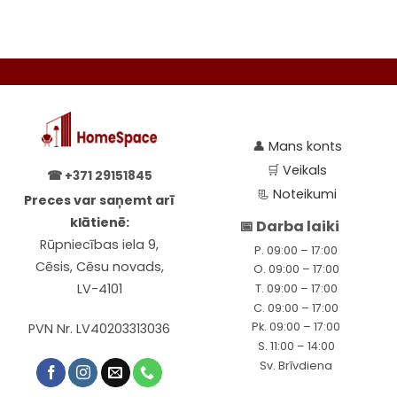
chosen
chosen
on
on
the
the
product
product
page
page
👤
Mans konts
🛒
Veikals
☎
+371 29151845
📃
Noteikumi
Preces var saņemt arī
klātienē:
📅 Darba laiki
Rūpniecības iela 9,
P. 09:00 – 17:00
Cēsis, Cēsu novads,
O. 09:00 – 17:00
LV-4101
T. 09:00 – 17:00
C. 09:00 – 17:00
Pk. 09:00 – 17:00
PVN Nr. LV40203313036
S. 11:00 – 14:00
Sv. Brīvdiena