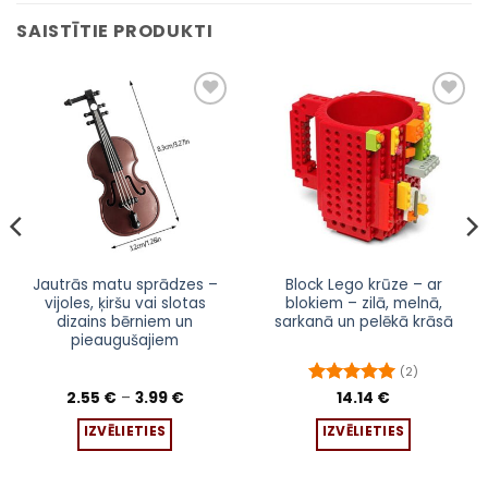
SAISTĪTIE PRODUKTI
Pievienot
Pievienot
sarakstam
sarakstam
This
This
Jautrās matu sprādzes –
Block Lego krūze – ar
vijoles, ķiršu vai slotas
blokiem – zilā, melnā,
product
product
dizains bērniem un
sarkanā un pelēkā krāsā
has
has
pieaugušajiem
multiple
multiple
(2)
variants.
variants.
Price
The
The
2.55
€
–
3.99
€
Novērtēts
14.14
€
range:
ar
5
no 5
options
options
2.55 €
IZVĒLIETIES
IZVĒLIETIES
through
may
may
3.99 €
be
be