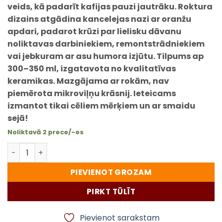
veids, kā padarīt kafijas pauzi jautrāku. Roktura
dizains atgādina kancelejas nazi ar oranžu
apdari, padarot krūzi par lielisku dāvanu
noliktavas darbiniekiem, remontstrādniekiem
vai jebkuram ar asu humora izjūtu. Tilpums ap
300–350 ml, izgatavota no kvalitatīvas
keramikas. Mazgājama ar rokām, nav
piemērota mikroviļņu krāsnij. Ieteicams
izmantot tikai cēliem mērķiem un ar smaidu
sejā!
Noliktavā 2 prece/-es
Palīgstrādnieka krūze ar rokturi kancelejas nazīša for
PIEVIENOT GROZAM
PIRKT TŪLĪT
Pievienot sarakstam