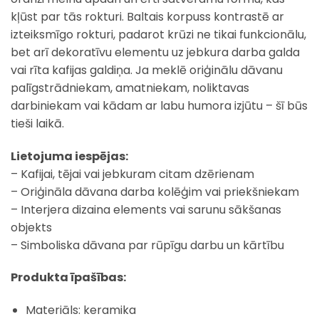
kļūst par tās rokturi. Baltais korpuss kontrastē ar
izteiksmīgo rokturi, padarot krūzi ne tikai funkcionālu,
bet arī dekoratīvu elementu uz jebkura darba galda
vai rīta kafijas galdiņa. Ja meklē oriģinālu dāvanu
palīgstrādniekam, amatniekam, noliktavas
darbiniekam vai kādam ar labu humora izjūtu – šī būs
tieši laikā.
Lietojuma iespējas:
– Kafijai, tējai vai jebkuram citam dzērienam
– Oriģināla dāvana darba kolēģim vai priekšniekam
– Interjera dizaina elements vai sarunu sākšanas
objekts
– Simboliska dāvana par rūpīgu darbu un kārtību
Produkta īpašības:
Materiāls: keramika