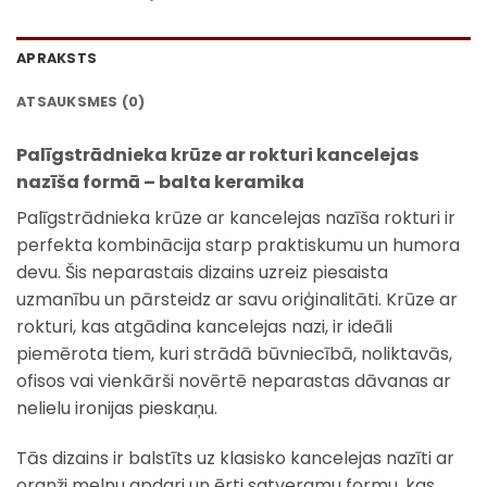
APRAKSTS
ATSAUKSMES (0)
Palīgstrādnieka krūze ar rokturi kancelejas
nazīša formā – balta keramika
Palīgstrādnieka krūze ar kancelejas nazīša rokturi ir
perfekta kombinācija starp praktiskumu un humora
devu. Šis neparastais dizains uzreiz piesaista
uzmanību un pārsteidz ar savu oriģinalitāti. Krūze ar
rokturi, kas atgādina kancelejas nazi, ir ideāli
piemērota tiem, kuri strādā būvniecībā, noliktavās,
ofisos vai vienkārši novērtē neparastas dāvanas ar
nelielu ironijas pieskaņu.
Tās dizains ir balstīts uz klasisko kancelejas nazīti ar
oranži melnu apdari un ērti satveramu formu, kas