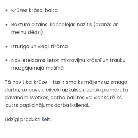
Krūzes krāsa: balta
Roktura dizains: kancelejas nazītis (oranžs ar
melnu slēdzi)
Izturīga un viegli tīrāma
Nav ieteicams lietot mikroviļņu krāsnī un trauku
mazgājamajā mašīnā
Tā nav tikai krūze – tas ir smalks mājiens uz smago
darbu, ko paveic cilvēki aizkulisēs. Lieliski piemērota
dāvanām svētkos, darba ballītēs vai vienkārši kā
jautrs papildinājums darba ikdienai.
Līdzīgi produkti
šeit
.