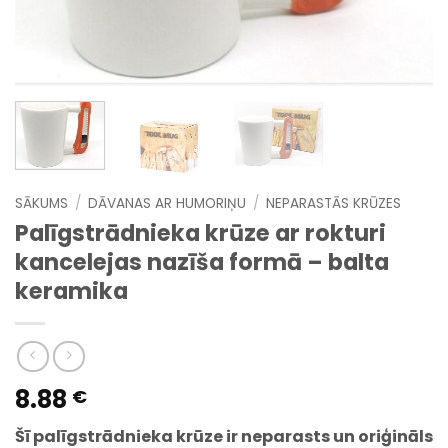
SĀKUMS
/
DĀVANAS AR HUMORIŅU
/
NEPARASTĀS KRŪZES
Palīgstrādnieka krūze ar rokturi
kancelejas nazīša formā – balta
keramika
8.88
€
Šī palīgstrādnieka krūze ir neparasts un oriģināls