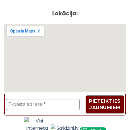
Lokācija:
Velosipēdi, Sadzīves t