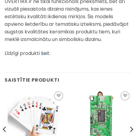
UVERTĪRA ir ne tikai funkcionāls priekšmets, bet arī
vizuāli piesaistošs dizaina risinājums, kas ienes
estētisku kvalitāti ikdienas mirkļos. Šis modelis
apvieno lietderību ar tematisku izteiksmi, piedāvājot
augstas kvalitātes keramikas produktu tiem, kuri
meklē izsmalcinātu un simbolisku dizainu.
Līdzīgi produkti
šeit
.
SAISTĪTIE PRODUKTI
Pievienot
Pievienot
sarakstam
sarakstam