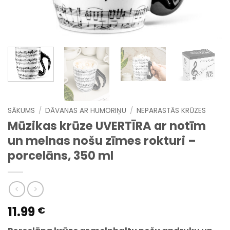
SĀKUMS
/
DĀVANAS AR HUMORIŅU
/
NEPARASTĀS KRŪZES
Mūzikas krūze UVERTĪRA ar notīm
un melnas nošu zīmes rokturi –
porcelāns, 350 ml
11.99
€