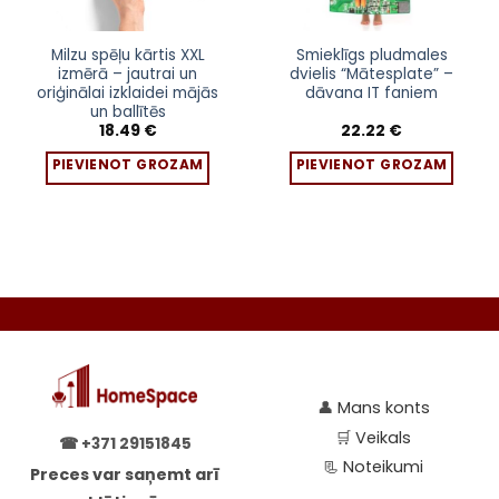
Milzu spēļu kārtis XXL
Smieklīgs pludmales
izmērā – jautrai un
dvielis “Mātesplate” –
oriģinālai izklaidei mājās
dāvana IT faniem
un ballītēs
18.49
€
22.22
€
PIEVIENOT GROZAM
PIEVIENOT GROZAM
👤
Mans konts
🛒
Veikals
☎
+371 29151845
📃
Noteikumi
Preces var saņemt arī