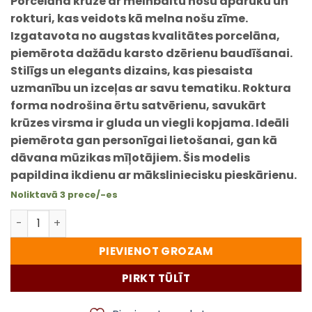
Porcelāna krūze ar melnbaltu nošu apdruku un
rokturi, kas veidots kā melna nošu zīme.
Izgatavota no augstas kvalitātes porcelāna,
piemērota dažādu karsto dzērienu baudīšanai.
Stilīgs un elegants dizains, kas piesaista
uzmanību un izceļas ar savu tematiku. Roktura
forma nodrošina ērtu satvērienu, savukārt
krūzes virsma ir gluda un viegli kopjama. Ideāli
piemērota gan personīgai lietošanai, gan kā
dāvana mūzikas mīļotājiem. Šis modelis
papildina ikdienu ar māksliniecisku pieskārienu.
Noliktavā 3 prece/-es
Mūzikas krūze UVERTĪRA ar notīm un melnas nošu zīmes 
PIEVIENOT GROZAM
PIRKT TŪLĪT