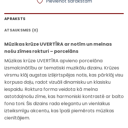
Pievienot sarakstam
APRAKSTS
ATSAUKSMES (0)
Mūzikas krūze UVERTĪRA ar notīm un melnas
nošu zīmes rokturi – porcelāns
Mūzikas krūze UVERTĪRA apvieno porcelāna
izsmalcinātību ar tematiski muzikālu dizainu. Krūzes
virsmu klāj augstas izšķirtspējas notis, kas pārklāj visu
korpusa daļu, radot vizuāli dinamisku un klasisku
iespaidu. Roktura forma veidota kā melna
astotdaļnošu zīme, kas harmoniski kontrastē ar balto
fona toni. Šis dizains rada elegantu un vienlaikus
izteiksmīgu akcentu, kas īpaši piemērots mūzikas
cienītājiem.