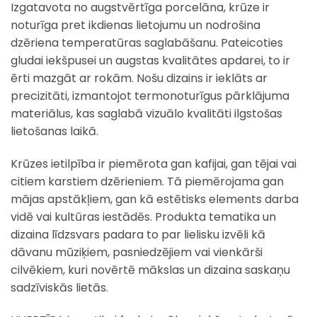
Izgatavota no augstvērtīga porcelāna, krūze ir
noturīga pret ikdienas lietojumu un nodrošina
dzēriena temperatūras saglabāšanu. Pateicoties
gludai iekšpusei un augstas kvalitātes apdarei, to ir
ērti mazgāt ar rokām. Nošu dizains ir ieklāts ar
precizitāti, izmantojot termonoturīgus pārklājuma
materiālus, kas saglabā vizuālo kvalitāti ilgstošas
lietošanas laikā.
Krūzes ietilpība ir piemērota gan kafijai, gan tējai vai
citiem karstiem dzērieniem. Tā piemērojama gan
mājas apstākļiem, gan kā estētisks elements darba
vidē vai kultūras iestādēs. Produkta tematika un
dizaina līdzsvars padara to par lielisku izvēli kā
dāvanu mūziķiem, pasniedzējiem vai vienkārši
cilvēkiem, kuri novērtē mākslas un dizaina saskaņu
sadzīviskās lietās.