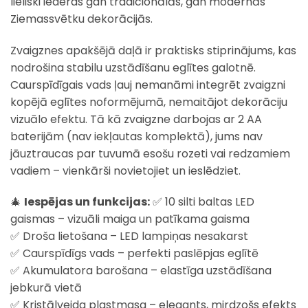
lieliski iederas gan tradicionālās, gan modernās
Ziemassvētku dekorācijās.
Zvaigznes apakšējā daļā ir praktisks stiprinājums, kas
nodrošina stabilu uzstādīšanu eglītes galotnē.
Caurspīdīgais vads ļauj nemanāmi integrēt zvaigzni
kopējā eglītes noformējumā, nemaitājot dekorāciju
vizuālo efektu. Tā kā zvaigzne darbojas ar 2 AA
baterijām (nav iekļautas komplektā), jums nav
jāuztraucas par tuvumā esošu rozeti vai redzamiem
vadiem – vienkārši novietojiet un ieslēdziet.
🎄
Iespējas un funkcijas:
✅ 10 silti baltas LED
gaismas – vizuāli maiga un patīkama gaisma
✅ Droša lietošana – LED lampiņas nesakarst
✅ Caurspīdīgs vads – perfekti paslēpjas eglītē
✅ Akumulatora barošana – elastīga uzstādīšana
jebkurā vietā
✅ Kristālveida plastmasa – elegants, mirdzošs efekts