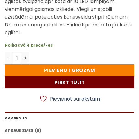
eglītes zvaigzne aprīkota ar 10 LED lampiņām
vienmērīgai gaismas izkliedei. Viegli un stabili
uzstādāma, pateicoties konusveida stiprinājumam.
Droša un energoefektīva – ideāli piemērota jebkurai
eglītei.
Noliktavā 4 prece/-es
LED Ziemassvētku eglītes zvaigzne daudzums
PIEVIENOT GROZAM
PIRKT TŪLĪT
Pievienot sarakstam
APRAKSTS
ATSAUKSMES (0)