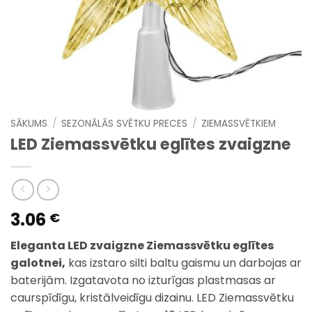
SĀKUMS
/
SEZONĀLĀS SVĒTKU PRECES
/
ZIEMASSVĒTKIEM
LED Ziemassvētku eglītes zvaigzne
3.06
€
Eleganta LED zvaigzne Ziemassvētku eglītes
galotnei,
kas izstaro silti baltu gaismu un darbojas ar
baterijām. Izgatavota no izturīgas plastmasas ar
caurspīdīgu, kristālveidīgu dizainu. LED Ziemassvētku