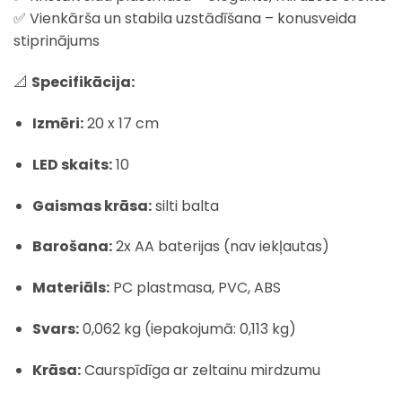
✅ Vienkārša un stabila uzstādīšana – konusveida
stiprinājums
📐
Specifikācija:
Izmēri:
20 x 17 cm
LED skaits:
10
Gaismas krāsa:
silti balta
Barošana:
2x AA baterijas (nav iekļautas)
Materiāls:
PC plastmasa, PVC, ABS
Svars:
0,062 kg (iepakojumā: 0,113 kg)
Krāsa:
Caurspīdīga ar zeltainu mirdzumu