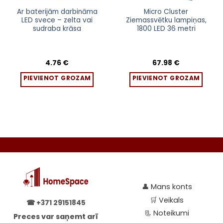
Ar baterijām darbināma
Micro Cluster
LED svece – zelta vai
Ziemassvētku lampiņas,
sudraba krāsa
1800 LED 36 metri
4.76
€
67.98
€
PIEVIENOT GROZAM
PIEVIENOT GROZAM
👤
Mans konts
🛒
Veikals
☎
+371 29151845
📃
Noteikumi
Preces var saņemt arī