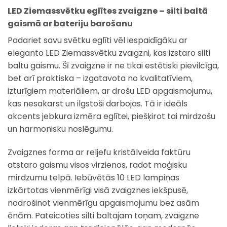
LED Ziemassvētku eglītes zvaigzne – silti baltā
gaismā ar bateriju barošanu
Padariet savu svētku eglīti vēl iespaidīgāku ar
eleganto LED Ziemassvētku zvaigzni, kas izstaro silti
baltu gaismu. Šī zvaigzne ir ne tikai estētiski pievilcīga,
bet arī praktiska – izgatavota no kvalitatīviem,
izturīgiem materiāliem, ar drošu LED apgaismojumu,
kas nesakarst un ilgstoši darbojas. Tā ir ideāls
akcents jebkura izmēra eglītei, piešķirot tai mirdzošu
un harmonisku noslēgumu.
Zvaigznes forma ar reljefu kristālveida faktūru
atstaro gaismu visos virzienos, radot maģisku
mirdzumu telpā. Iebūvētās 10 LED lampiņas
izkārtotas vienmērīgi visā zvaigznes iekšpusē,
nodrošinot vienmērīgu apgaismojumu bez asām
ēnām. Pateicoties silti baltajam toņam, zvaigzne