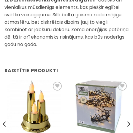
vienlaikus mūsdienīgs elements, kas piešķir eglītei
svētku vainagojumu. Silti baltā gaisma rada mājīgu
atmosfēru, bet diskrētais dizains ļauj to viegli
kombinēt ar jebkuru dekoru. Zema enerģijas patēriņa
dēļ tā ir arī ekonomisks risinājums, kas būs noderīgs
gadu no gada.
SAISTĪTIE PRODUKTI
Pievienot
Pievienot
sarakstam
sarakstam