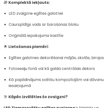
🎁
Komplektā iekļauts:
LED zvaigzne eglītes galotnei
Caurspīdīgs vads ar barošanas bloku
Oriģinālā iepakojuma kastīte
🌟
Lietošanas piemēri:
Eglītes galotnes dekorēšanai mājās, skolās, birojos
Fotosesiju fonā vai kā galda centrālais dekors
Kā papildinājums svētku kompozīcijām vai dāvanu
iesaiņojumā
🎯
Kāpēc izvēlēties šo zvaigzni?
LED Ziemassvētku eglītes zvaigzne
ir klasisks un