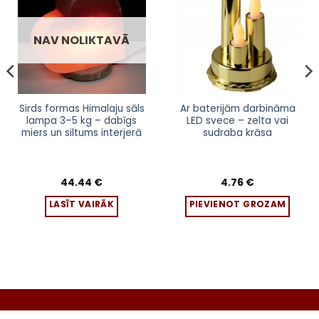
Pievienot
Pievienot
sarakstam
sarakstam
NAV NOLIKTAVĀ
Sirds formas Himalaju sāls
Ar baterijām darbināma
lampa 3–5 kg – dabīgs
LED svece – zelta vai
miers un siltums interjerā
sudraba krāsa
44.44
€
4.76
€
LASĪT VAIRĀK
PIEVIENOT GROZAM