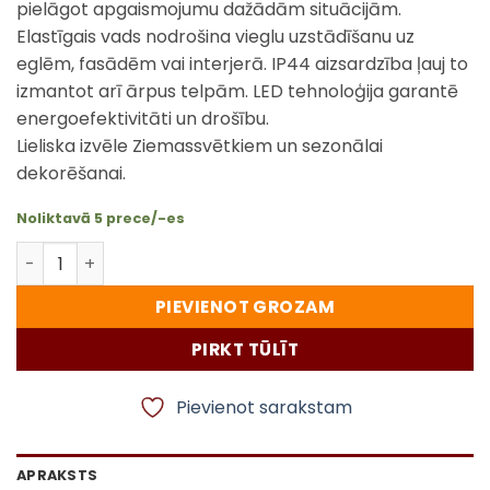
pielāgot apgaismojumu dažādām situācijām.
Elastīgais vads nodrošina vieglu uzstādīšanu uz
eglēm, fasādēm vai interjerā. IP44 aizsardzība ļauj to
izmantot arī ārpus telpām. LED tehnoloģija garantē
energoefektivitāti un drošību.
Lieliska izvēle Ziemassvētkiem un sezonālai
dekorēšanai.
Noliktavā 5 prece/-es
LED apgaismojums ar 1500 LED (45 m), silti balts ar 8 r
PIEVIENOT GROZAM
PIRKT TŪLĪT
Pievienot sarakstam
APRAKSTS