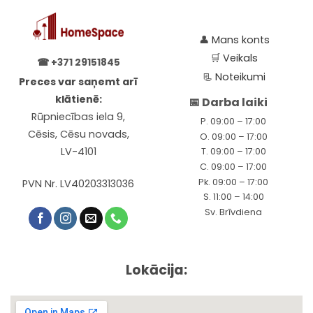
👤
Mans konts
🛒
Veikals
☎
+371 29151845
📃
Noteikumi
Preces var saņemt arī
klātienē:
📅 Darba laiki
Rūpniecības iela 9,
P. 09:00 – 17:00
Cēsis, Cēsu novads,
O. 09:00 – 17:00
LV-4101
T. 09:00 – 17:00
C. 09:00 – 17:00
Pk. 09:00 – 17:00
PVN Nr. LV40203313036
S. 11:00 – 14:00
Sv. Brīvdiena
Lokācija: