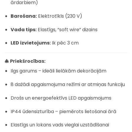
ārdarbiem)
Barošana:
Elektrotīkls (230 V)
Vada tips:
Elastīgs, “soft wire” dizains
LED izvietojums:
Ik pēc 3 cm
🎄 Priekšrocības:
Ilgs garums – ideāli lielākām dekorācijām
8 dažādi apgaismojuma režīmi ar atmiņas funkciju
Drošs un energoefektīvs LED apgaismojums
IP44 ūdensizturība – piemērots lietošanai ārā
Elastīgs un lokans vads vieglai uzstādīšanai