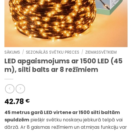
SĀKUMS
/
SEZONĀLĀS SVĒTKU PRECES
/
ZIEMASSVĒTKIEM
LED apgaismojums ar 1500 LED (45
m), silti balts ar 8 režīmiem
42.78
€
45 metrus garā LED virtene ar 1500 silti baltām
spuldzēm
piešķir svētku noskaņu jebkurā telpā vai
dārzā. Ar 8 gaismas režīmiem un atmiņas funkciju var