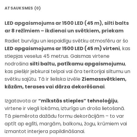
ATSAUKSMES (0)
LED apgaismojums ar 1500 LED (45 m), silti balts
ar 8 režīmiem – ikdienai un svētkiem, priekam
Radiet burvīgu un iespaidīgu svētku atmosfēru ar šo
LED apgaismojums ar 1500 LED (45 m) virteni
, kas
stiepjas veselus 45 metrus. Gaismas virtene
nodrošina
silti baltu, patīkamu apgaismojumu
,
kas piešķir jebkurai telpai vai āra teritorijai siltumu un
svētku sajūtu. Tā ir lieliska izvēle
Ziemassvētkiem,
kāzām, terases vai dārza dekorēšanai
.
Izgatavota ar
“mīkstās stieples” tehnoloģiju
,
virtene ir viegli lokāma, izturīga un droša lietošanā.
Tā piemērota dažādu formu dekorācijām – to var
aptīt ap eglīti, margām, balkonu, žogu, krūmiem vai
izmantot interjera papildināšanai.