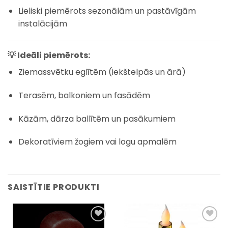
Lieliski piemērots sezonālām un pastāvīgām
instalācijām
💡 Ideāli piemērots:
Ziemassvētku eglītēm (iekštelpās un ārā)
Terasēm, balkoniem un fasādēm
Kāzām, dārza ballītēm un pasākumiem
Dekoratīviem žogiem vai logu apmalēm
SAISTĪTIE PRODUKTI