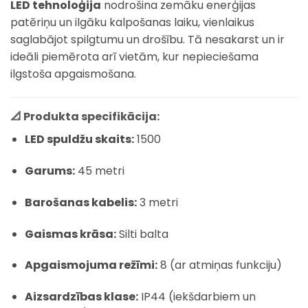
LED tehnoloģija
nodrošina zemāku enerģijas
patēriņu un ilgāku kalpošanas laiku, vienlaikus
saglabājot spilgtumu un drošību. Tā nesakarst un ir
ideāli piemērota arī vietām, kur nepieciešama
ilgstoša apgaismošana.
📐 Produkta specifikācija:
LED spuldžu skaits:
1500
Garums:
45 metri
Barošanas kabelis:
3 metri
Gaismas krāsa:
Silti balta
Apgaismojuma režīmi:
8 (ar atmiņas funkciju)
Aizsardzības klase:
IP44 (iekšdarbiem un