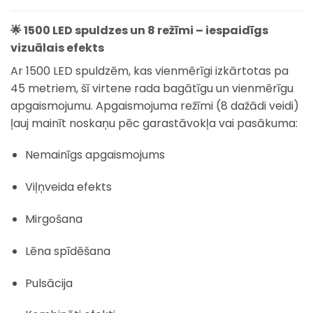
🌟 1500 LED spuldzes un 8 režīmi – iespaidīgs
vizuālais efekts
Ar 1500 LED spuldzēm, kas vienmērīgi izkārtotas pa
45 metriem, šī virtene rada bagātīgu un vienmērīgu
apgaismojumu. Apgaismojuma režīmi (8 dažādi veidi)
ļauj mainīt noskaņu pēc garastāvokļa vai pasākuma:
Nemainīgs apgaismojums
Viļņveida efekts
Mirgošana
Lēna spīdēšana
Pulsācija