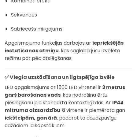
Kombinēti efekti
Sekvences
Satriecošs mirgojums
Apgaismojuma funkcijas darbojas ar
iepriekšējās
iestatīšanas atmiņu
, kas saglabā jūsu izvēlēto
režīmu pat pēc atslēgšanas.
✅ Viegla uzstādīšana un ilgtspējīga izvēle
LED apgaismojums ar 1500 LED virtenei ir
3 metrus
garš barošanas vads
, kas nodrošina ērtu
pieslēgšanu pie standarta kontaktligzdas. Ar
IP44
mitruma aizsardzību
šī virtene ir piemērota gan
iekštelpām, gan ārā
, padarot to daudzpusīgu
dažādiem laikapstākļiem.