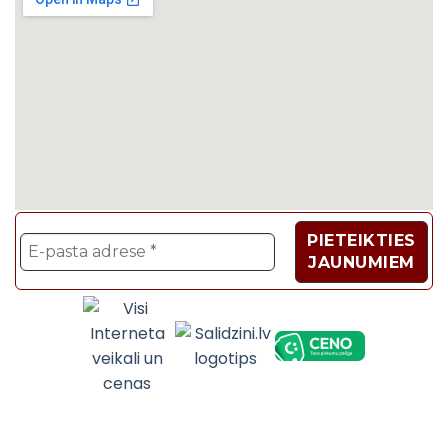
Velosipēdi, Sadzīves t