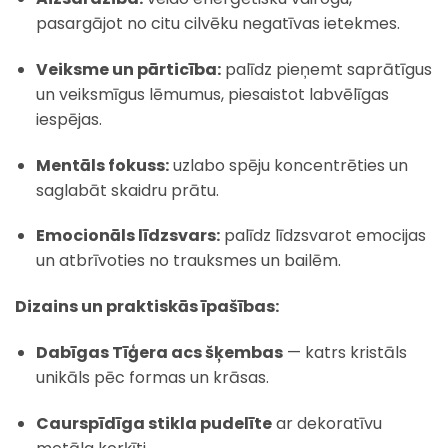
pasargājot no citu cilvēku negatīvas ietekmes.
Veiksme un pārticība:
palīdz pieņemt saprātīgus
un veiksmīgus lēmumus, piesaistot labvēlīgas
iespējas.
Mentāls fokuss:
uzlabo spēju koncentrēties un
saglabāt skaidru prātu.
Emocionāls līdzsvars:
palīdz līdzsvarot emocijas
un atbrīvoties no trauksmes un bailēm.
Dizains un praktiskās īpašības:
Dabīgas Tīģera acs šķembas
— katrs kristāls
unikāls pēc formas un krāsas.
Caurspīdīga stikla pudelīte
ar dekoratīvu