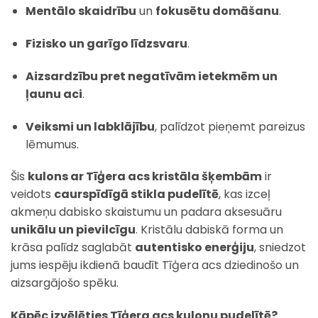
Mentālo skaidrību
un
fokusētu domāšanu
.
Fizisko un garīgo līdzsvaru
.
Aizsardzību pret negatīvām ietekmēm un
ļaunu aci
.
Veiksmi un labklājību
, palīdzot pieņemt pareizus
lēmumus.
Šis
kulons ar Tīģera acs kristāla šķembām
ir
veidots
caurspīdīgā stikla pudelītē
, kas izceļ
akmeņu dabisko skaistumu un padara aksesuāru
unikālu un pievilcīgu
. Kristālu dabiskā forma un
krāsa palīdz saglabāt
autentisko enerģiju
, sniedzot
jums iespēju ikdienā baudīt Tīģera acs dziedinošo un
aizsargājošo spēku.
Kāpēc izvēlēties Tīģera acs kulonu pudelītē?