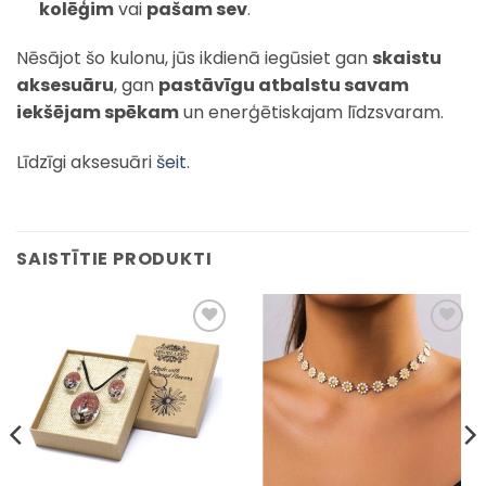
kolēģim
vai
pašam sev
.
Nēsājot šo kulonu, jūs ikdienā iegūsiet gan
skaistu
aksesuāru
, gan
pastāvīgu atbalstu savam
iekšējam spēkam
un enerģētiskajam līdzsvaram.
Līdzīgi aksesuāri
šeit
.
SAISTĪTIE PRODUKTI
Pievienot
Pievienot
sarakstam
sarakstam