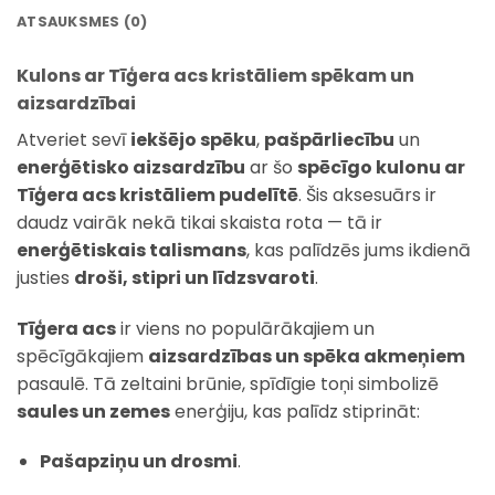
ATSAUKSMES (0)
Kulons ar Tīģera acs kristāliem spēkam un
aizsardzībai
Atveriet sevī
iekšējo spēku
,
pašpārliecību
un
enerģētisko aizsardzību
ar šo
spēcīgo kulonu ar
Tīģera acs kristāliem pudelītē
. Šis aksesuārs ir
daudz vairāk nekā tikai skaista rota — tā ir
enerģētiskais talismans
, kas palīdzēs jums ikdienā
justies
droši, stipri un līdzsvaroti
.
Tīģera acs
ir viens no populārākajiem un
spēcīgākajiem
aizsardzības un spēka akmeņiem
pasaulē. Tā zeltaini brūnie, spīdīgie toņi simbolizē
saules un zemes
enerģiju, kas palīdz stiprināt:
Pašapziņu un drosmi
.