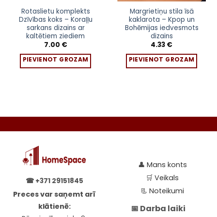
Rotaslietu komplekts
Margrietiņu stila īsā
Dzīvības koks – Koraļļu
kaklarota – Kpop un
sarkans dizains ar
Bohēmijas iedvesmots
kaltētiem ziediem
dizains
7.00
€
4.33
€
PIEVIENOT GROZAM
PIEVIENOT GROZAM
👤
Mans konts
🛒
Veikals
☎
+371 29151845
📃
Noteikumi
Preces var saņemt arī
klātienē:
📅 Darba laiki