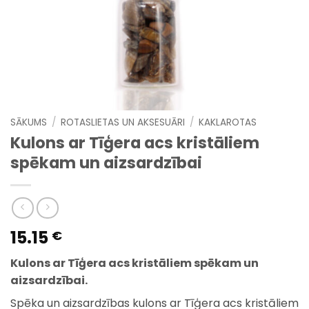
SĀKUMS
/
ROTASLIETAS UN AKSESUĀRI
/
KAKLAROTAS
Kulons ar Tīģera acs kristāliem
spēkam un aizsardzībai
15.15
€
Kulons ar Tīģera acs kristāliem spēkam un
aizsardzībai.
Spēka un aizsardzības kulons ar Tīģera acs kristāliem