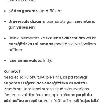
metāla korķīti.
Ķēdes garums:
apm. 50 cm.
Universāls dizains
, piemērots gan
sievietēm
,
gan
vīriešiem
.
Lieliski piemērots kā
ikdienas aksesuārs
vai kā
enerģētisks talismans
meditācijai vai īpašiem
brīžiem.
Izcelsmes valsts:
Indija.
Kā lietot:
Nēsājiet šo kulonu tuvu pie sirds, lai
pastāvīgi
saņemtu Tīģera acs enerģētisko atbalstu
.
Piemērots lietošanai stresa situācijās, svarīgos
lēmumos vai dienās, kad nepieciešama
papildu
pārliecība un spēks
. Var nēsāt arī meditācijas laikā,