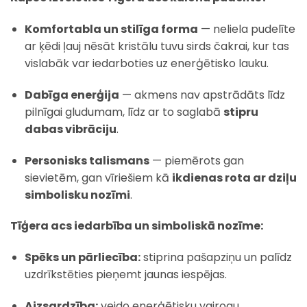
Komfortabla un stilīga forma
— neliela pudelīte
ar ķēdi ļauj nēsāt kristālu tuvu sirds čakrai, kur tas
vislabāk var iedarboties uz enerģētisko lauku.
Dabīga enerģija
— akmens nav apstrādāts līdz
pilnīgai gludumam, līdz ar to saglabā
stipru
dabas vibrāciju
.
Personisks talismans
— piemērots gan
sievietēm, gan vīriešiem kā
ikdienas rota ar dziļu
simbolisku nozīmi
.
Tīģera acs iedarbība un simboliskā nozīme:
Spēks un pārliecība:
stiprina pašapziņu un palīdz
uzdrīkstēties pieņemt jaunas iespējas.
Aizsardzība:
veido enerģētisku vairogu,