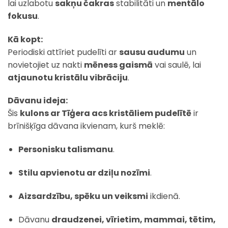
lai uzlabotu
sakņu čakras
stabilitāti un
mentālo
fokusu
.
Kā kopt:
Periodiski attīriet pudelīti ar
sausu audumu
un
novietojiet uz nakti
mēness gaismā
vai saulē, lai
atjaunotu kristālu vibrāciju
.
Dāvanu ideja:
Šis
kulons ar Tīģera acs kristāliem pudelītē
ir
brīnišķīga dāvana ikvienam, kurš meklē:
Personisku talismanu
.
Stilu apvienotu ar dziļu nozīmi
.
Aizsardzību, spēku un veiksmi
ikdienā.
Dāvanu
draudzenei, vīrietim, mammai, tētim,