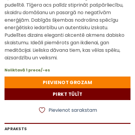
pudelītē. Tīģera acs palīdz stiprināt pašpārliecību,
skaidru domāšanu un pasargā no negatīvām
enerģijām. Dabīgās šķembas nodrošina spēcīgu
enerģētisko iedarbību un autentisku izskatu.
Pudelītes dizains eleganti akcentē akmens dabisko
skaistumu. Ideāli piemērots gan ikdienai, gan
meditācijai. Lieliska dāvana tiem, kas vēlas spēku,
aizsardzību un veiksmi.
Noliktavā 1 prece/-es
PIEVIENOT GROZAM
PIRKT TŪLĪT
Pievienot sarakstam
APRAKSTS