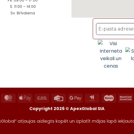
Pk. 09:00 – 17:00
S. 11:00 – 14:00
Sv. Brīvdiena
ayPal
MasterCard
Apple
Bank
Credit
Google
Google
Maestro
M
Pay
Transfer
Card
Pay
Wallet
2
Copyright 2026 ©
ApexGlobal SIA
Global“ atļaujas aizliegts kopēt un izplatīt mājas lapā iekļaut