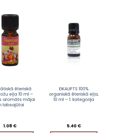
Pievienot
Pievienot
sarakstam
sarakstam
tiskā ēteriskā
EIKALIPTS 100%
rožu eļļa 10 ml –
organiskā ēteriskā eļļa,
s aromāts mājai
10 ml – 1. kategorija
n labsajūtai
1.08
€
5.40
€