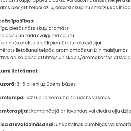
tot arī skapju, apavu plauktu vai automašīnas interjera ar
jams piešķirt telpai dziļu, dabiski skujainu smaržu, kas ir 
nās īpašības:
īgs, piesātināts skuju aromāts
īra gaisu un rada svaiguma sajūtu
ierinošs efekts, ideāli piemērots relaksācijai
mērots lietošanai telpās, aromlampās un DIY maisījumos
ktīvs arī kā gaisa attīrītājs un skapis/aromakartes atsvaid
kumi lietošanai:
fuzorā:
3–5 pilieni uz ūdens bāzes
omlampā:
līdz 6 pilieniem uz siltā ūdens virsmas
omterapijai:
kombinācijā ar lavandas vai ciedra eļļu dziļai
isa atsvaidzināšanai:
uz kokvilnas bumbiņas vai smarž