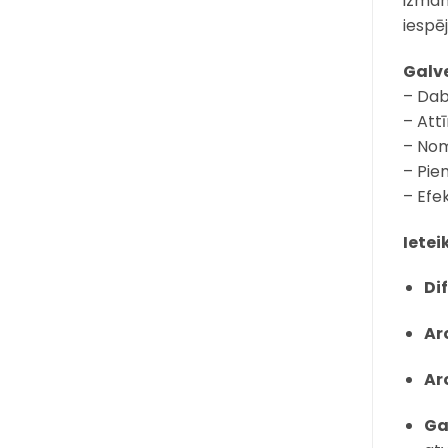
izman
iespē
Galve
– Dab
– Att
– Nom
– Pie
– Efe
Ietei
Di
Ar
Ar
Ga