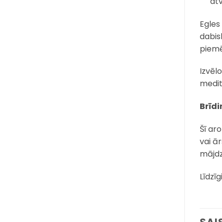
at
Egles
dabis
piemē
Izvēl
medit
Brīdi
Šī ar
vai ā
mājdz
Līdzīg
SAI