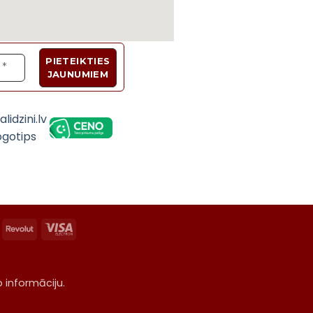
Velosipēdi, Sadzīves tehnika, Trenažieri, Galda 
asterCard
Revolut
Visa
Electron
o informāciju.