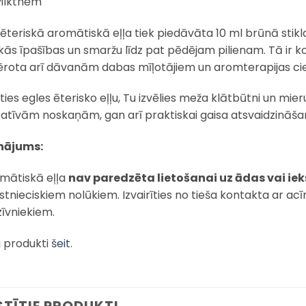
vilktnēm
 ēteriskā aromātiskā eļļa tiek piedāvāta 10 ml brūnā stikla
kās īpašības un smaržu līdz pat pēdējam pilienam. Tā ir k
rota arī dāvanām dabas mīļotājiem un aromterapijas cie
oties egles ēterisko eļļu, Tu izvēlies meža klātbūtni un mie
atīvām noskaņām, gan arī praktiskai gaisa atsvaidzināšan
nājums:
omātiskā eļļa
nav paredzēta lietošanai uz ādas vai iek
rstnieciskiem nolūkiem. Izvairīties no tieša kontakta ar a
īvniekiem.
i produkti
šeit
.
STĪTIE PRODUKTI