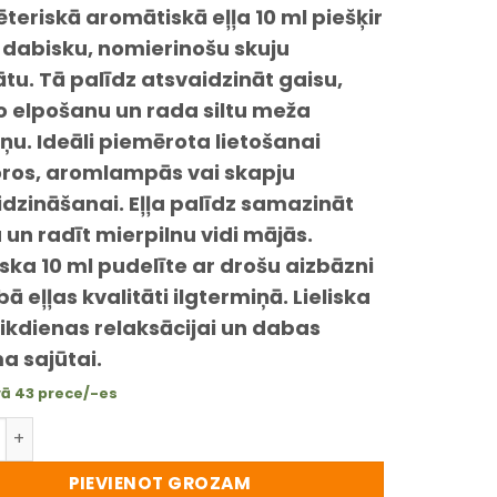
ēteriskā aromātiskā eļļa 10 ml piešķir
iem
 dabisku, nomierinošu skuju
u. Tā palīdz atsvaidzināt gaisu,
o elpošanu un rada siltu meža
u. Ideāli piemērota lietošanai
oros, aromlampās vai skapju
dzināšanai. Eļļa palīdz samazināt
 un radīt mierpilnu vidi mājās.
ska 10 ml pudelīte ar drošu aizbāzni
ā eļļas kvalitāti ilgtermiņā. Lieliska
 ikdienas relaksācijai un dabas
a sajūtai.
vā 43 prece/-es
teriskā aromātiskā eļļa 10 ml – meža svaigums un miers Ta
PIEVIENOT GROZAM