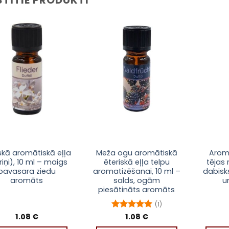
Pievienot
Pievienot
sarakstam
sarakstam
iskā aromātiskā eļļa
Meža ogu aromātiskā
Aromā
riņi), 10 ml – maigs
ēteriskā eļļa telpu
tējas 
pavasara ziedu
aromatizēšanai, 10 ml –
dabisk
aromāts
salds, ogām
u
piesātināts aromāts
(1)
1.08
€
Novērtēts
1.08
€
ar
5
no 5