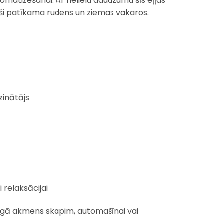
omatizēšanai. Ar nelielu daudzumu šīs eļļas
īpaši patīkama rudens un ziemas vakaros.
zinātājs
 relaksācijai
īgā akmens skapim, automašīnai vai