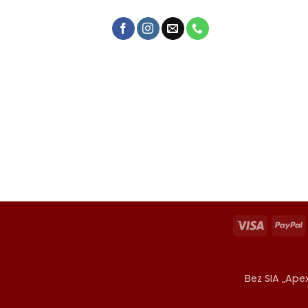
Visa
P
Bez SIA „Apex