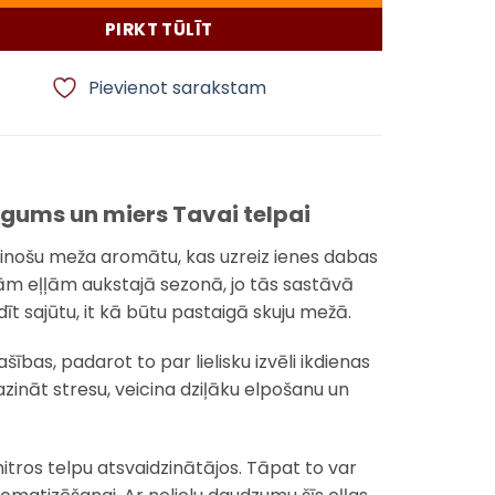
PIRKT TŪLĪT
Pievienot sarakstam
igums un miers Tavai telpai
rinošu meža aromātu, kas uzreiz ienes dabas
ām eļļām aukstajā sezonā, jo tās sastāvā
dīt sajūtu, it kā būtu pastaigā skuju mežā.
ības, padarot to par lielisku izvēli ikdienas
zināt stresu, veicina dziļāku elpošanu un
mitros telpu atsvaidzinātājos. Tāpat to var