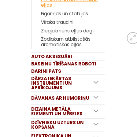
eļļas
Figūriņas un statujas
Vīraka trauciņi
Ziepjakmens eļļas degļi
Zodiakam atbilstošās
aromātiskās eļļas
AUTO AKSESUĀRI
BASEINU TĪRĪŠANAS ROBOTI
DARINI PATS
DĀRZA IEKĀRTAS
INSTRUMENTI UN
APRĪKOJUMS
DĀVANAS AR HUMORIŅU
DIZAINA METĀLA
ELEMENTI UN MĒBELES
DZĪVNIEKU UZTURS UN
KOPŠANA
ELEKTRONIKA UN