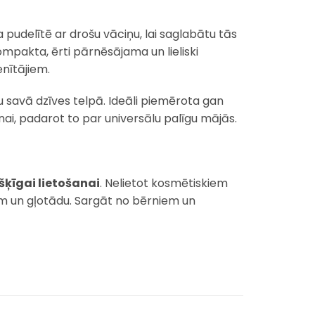
 pudelītē ar drošu vāciņu, lai saglabātu tās
ompakta, ērti pārnēsājama un lieliski
nītājiem.
ru savā dzīves telpā. Ideāli piemērota gan
ai, padarot to par universālu palīgu mājās.
šķīgai lietošanai
. Nelietot kosmētiskiem
cīm un gļotādu. Sargāt no bērniem un