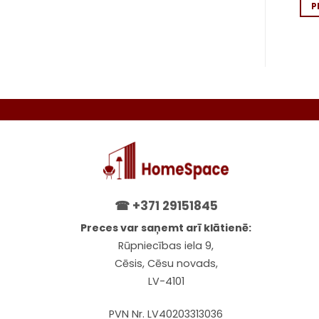
PIEVIENOT GROZAM
PIEVIENOT GROZAM
P
☎
+371 29151845
Preces var saņemt arī klātienē:
Rūpniecības iela 9,
Cēsis, Cēsu novads,
LV-4101
PVN Nr. LV40203313036