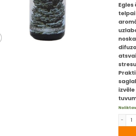
balstoties
Egles 
pircēju
vērtējum
telpai
aromāt
uzlab
noskaņ
difuz
atsvai
stresu
Prakti
saglab
izvēle
tuvum
Nolikta
Egles ē