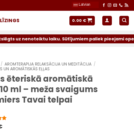
Latvian
LĪZINGS
0.00
€
teiktu laiku. Sūtījumiem paliek pieejami operatori: Latvi
/
AROMTERAPIJA RELAKSĀCIJA UN MEDITĀCIJA
/
ĀS UN AROMĀTISKĀS EĻĻAS
es ēteriskā aromātiskā
a 10 ml – meža svaigums
iers Tavai telpai
ts
€
5