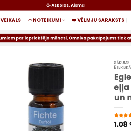
🥳 Askolds, Aisma
 VEIKALS
📜 NOTEIKUMI
❤️ VĒLMJU SARAKSTS
riekšējo mēnesi, Omniva pakalpojums tiek atslēgts uz neno
SĀKUMS
ĒTERISK
Egl
Pievienot
sarakstam
eļļ
un m
1.08
Novērtē
1
no 5