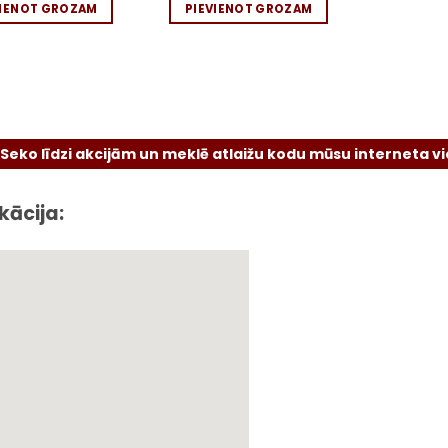
VIENOT GROZAM
PIEVIENOT GROZAM
zi akcijām un meklē atlaižu kodu mūsu interneta vietnē vai 
kācija: