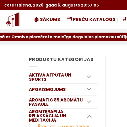
Skip
ceturtdiena, 2026. gada 6. augusts 20:57:06
to
content
🏠 SĀKUMS
🗂️ PREČU KATALOGS

a piemēroto mainīgo degvielas piemaksu sūtījumiem par iep
PRODUKTU KATEGORIJAS
AKTĪVĀ ATPŪTA UN
SPORTS
APGAISMOJUMS
AROMATIC 89 AROMĀTU
PASAULE
AROMTERAPIJA
RELAKSĀCIJA UN
MEDITĀCIJA
Ēteriskās un aromātiskās