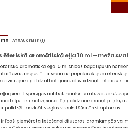
KSTS
ATSAUKSMES (1)
s ēteriskā aromātiskā eļļa 10 ml – meža sva
 ēteriskā aromātiskā eļļa 10 ml sniedz bagātīgu un nomie
ūtni Tavās mājās. Tā ir viena no populārākajām ēteriskaj
 savienojumi palīdz attīrīt gaisu, atsvaidzināt telpas un ra
eļļai piemīt spēcīgas antibakteriālas un atsvaidzinošas īpaš
šanai telpu aromatizēšanai. Tā palīdz nomierināt prātu, ma
ar palīdzēt mazināt vieglus saaukstēšanās simptomus.
ļa ir īpaši piemērota lietošanai difuzoros, aromlampās vai 