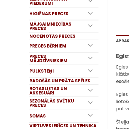
PIEDERUMI
HIGIĒNAS PRECES
MĀJSAIMNIECĪBAS
PRECES
NOCENOTĀS PRECES
APRA
PRECES BĒRNIEM
Egle
PRECES
MĀJDZĪVNIEKIEM
Egles
PULKSTEŅI
klātb
RADOŠĀS UN PRĀTA SPĒLES
esošie
ROTASLIETAS UN
AKSESUĀRI
Egles 
SEZONĀLĀS SVĒTKU
lieto
PRECES
pat v
SOMAS
Šī eļ
VIRTUVES IERĪCES UN TEHNIKA