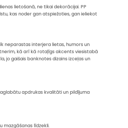
ienas lietošanā, ne tikai dekorācijai. PP
tu, kas noder gan atspiežoties, gan ieliekot
īk neparastas interjera lietas, humors un
nerim, kā arī kā rotaļīgs akcents viesistabā
a, jo gaišais banknotes dizains izceļas un
saglabātu apdrukas kvalitāti un pildījuma
u mazgāšanas līdzekli.