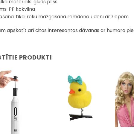
lka materiāls: gluds plīšs
ums: PP kokvilna
šana: tikai roku mazgāšana remdenā ūdenī ar ziepēm
ām apskatīt arī citas interesantas dāvanas ar humora pie
STĪTIE PRODUKTI
Pievienot
Pievienot
sarakstam
sarakstam