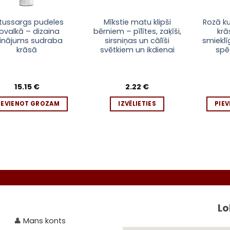
This
etussargs pudeles
Mīkstie matu klipši
Rozā k
pvalkā – dizaina
bērniem – pīlītes, zaķīši,
kr
product
sinājums sudraba
sirsniņas un cālīši
smiekl
has
krāsā
svētkiem un ikdienai
spē
multiple
variants.
The
15.15
€
2.22
€
options
may
IEVIENOT GROZAM
IZVĒLIETIES
PIE
be
chosen
on
the
product
page
Seko līd
Lo
👤
Mans konts