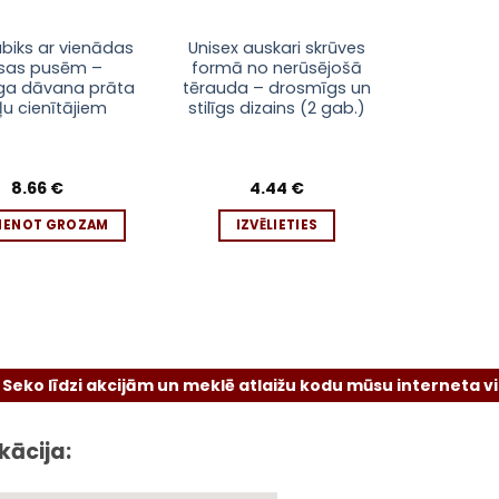
This
ubiks ar vienādas
Unisex auskari skrūves
āsas pusēm –
formā no nerūsējošā
product
īga dāvana prāta
tērauda – drosmīgs un
has
ļu cienītājiem
stilīgs dizains (2 gab.)
multiple
variants.
The
8.66
€
4.44
€
options
may
VIENOT GROZAM
IZVĒLIETIES
be
chosen
on
the
product
page
zi akcijām un meklē atlaižu kodu mūsu interneta vietnē vai 
kācija: