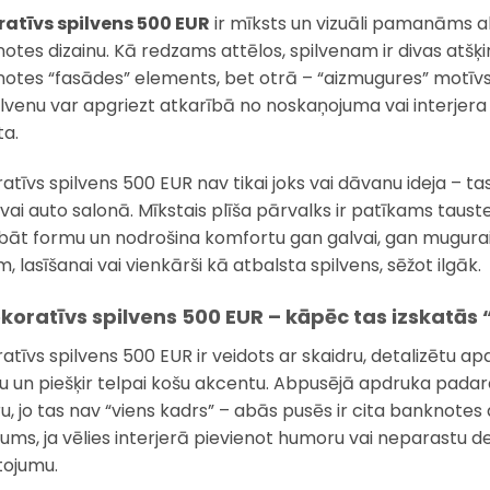
atīvs spilvens 500 EUR
ir mīksts un vizuāli pamanāms a
otes dizainu. Kā redzams attēlos, spilvenam ir divas atšķ
otes “fasādes” elements, bet otrā – “aizmugures” motīvs
ilvenu var apgriezt atkarībā no noskaņojuma vai interjera
ta.
tīvs spilvens 500 EUR nav tikai joks vai dāvanu ideja – tas 
 vai auto salonā. Mīkstais plīša pārvalks ir patīkams tauste
bāt formu un nodrošina komfortu gan galvai, gan mugurai. 
, lasīšanai vai vienkārši kā atbalsta spilvens, sēžot ilgāk.
ekoratīvs spilvens 500 EUR – kāpēc tas izskatās “k
atīvs spilvens 500 EUR ir veidots ar skaidru, detalizētu 
nu un piešķir telpai košu akcentu. Abpusējā apdruka pada
u, jo tas nav “viens kadrs” – abās pusēs ir cita banknotes d
ājums, ja vēlies interjerā pievienot humoru vai neparastu d
etojumu.