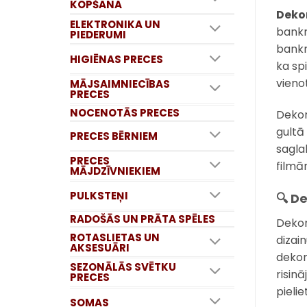
KOPŠANA
Dekor
ELEKTRONIKA UN
bankn
PIEDERUMI
bankn
HIGIĒNAS PRECES
ka sp
vieno
MĀJSAIMNIECĪBAS
PRECES
NOCENOTĀS PRECES
Dekora
gultā
PRECES BĒRNIEM
sagla
PRECES
filmām
MĀJDZĪVNIEKIEM
PULKSTEŅI
🔍 D
RADOŠĀS UN PRĀTA SPĒLES
Dekor
ROTASLIETAS UN
dizai
AKSESUĀRI
dekor
SEZONĀLĀS SVĒTKU
risin
PRECES
pieli
SOMAS