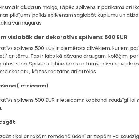
virsma ir gluda un maiga, tāpēc spilvens ir patīkams arī ikd
lnas pildījums palīdz spilvenam saglabāt kuplumu un atbals
akla vai muguras.
am vislabāk der dekoratīvs spilvens 500 EUR
atīvs spilvens 500 EUR ir piemērots cilvēkiem, kuriem pat
eti” ar tēmu. Tas ir labs kā dāvana draugam, kolēģim, part
tpūtas zonā. Spilvens labi iederas uz tumša dīvāna vai krēsl
ista skatienu, kā tas redzams arī attēlos.
opšana (ieteicams)
atīvs spilvens 500 EUR ir ieteicams kopšanai saudzīgi, lai 
.
azgāt:
zgāt tikai ar rokām remdenā ūdenī ar ziepēm vai saudzīg