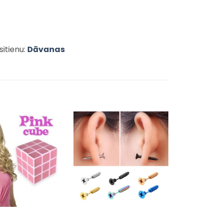
sitienu:
Dāvanas
Pievienot
Pievienot
sarakstam
sarakstam