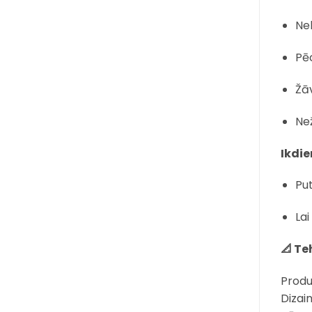
Neb
Pēc
Žāv
Než
Ikdi
Put
Lai
📐 Te
Produ
Dizai