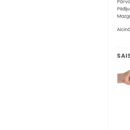
Pārva
Pildīj
Mazgā
Aicin
SAI
Pievienot
Pievienot
sarakstam
sarakstam