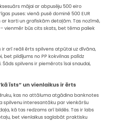
ksesuārs mājai ar abpusēju 500 eiro
irīgas puses: vienā pusē dominē 500 EUR
 ar karti un grafiskām detaļām. Tas nozīmē,
 – vienmēr būs cits skats, bet tēma paliek
ir arī reāli ērts spilvens atpūtai uz dīvāna,
i, bet pildījums no PP kokvilnas palīdz
Šāds spilvens ir piemērots īsai snaudai,
ā īsts” un vienlaikus ir ērts
apdruku, kas no attāluma atgādina banknotes
ra spilvenu interesantāku par vienkāršu
aļa, kā tas redzams arī bildēs. Tas ir labs
etaļu, bet vienlaikus saglabāt praktisku