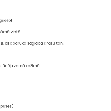
griežot.
ināmā vietā.
i, lai apdruka saglabā krāsu toni.
ekļsūcēju zemā režīmā.
 puses)