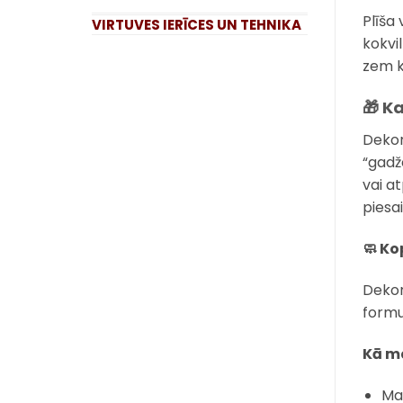
Plīša 
VIRTUVES IERĪCES UN TEHNIKA
kokvi
zem k
🎁 K
Dekor
“gadž
vai a
piesa
🧼 K
Dekor
formu
Kā m
Ma