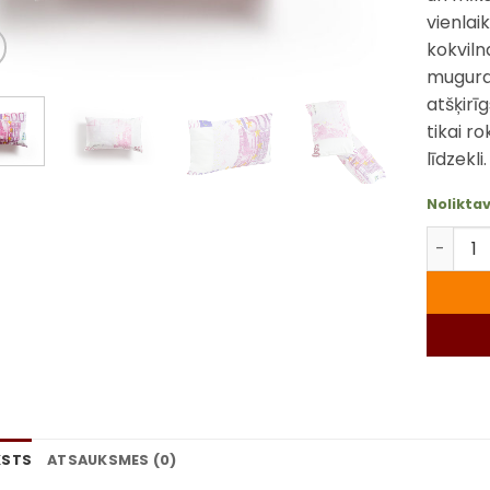
vienlai
kokviln
mugurai
atšķirī
tikai 
līdzekli.
Nolikta
Dekorat
KSTS
ATSAUKSMES (0)