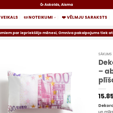
🥳 Askolds, Aisma
 VEIKALS
📜 NOTEIKUMI
❤️ VĒLMJU SARAKSTS
iekšējo mēnesi, Omniva pakalpojums tiek atslēgts uz nenot
SĀKUMS
Dek
Pievienot
– a
sarakstam
plīš
15.8
Dekora
un mīks