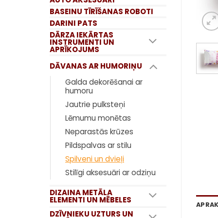
BASEINU TĪRĪŠANAS ROBOTI
DARINI PATS
DĀRZA IEKĀRTAS
INSTRUMENTI UN
APRĪKOJUMS
DĀVANAS AR HUMORIŅU
Galda dekorēšanai ar
humoru
Jautrie pulksteņi
Lēmumu monētas
Neparastās krūzes
Pildspalvas ar stilu
Spilveni un dvieļi
Stilīgi aksesuāri ar odziņu
DIZAINA METĀLA
ELEMENTI UN MĒBELES
APRA
DZĪVNIEKU UZTURS UN