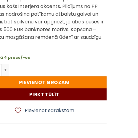
kus košs interjera akcents. Pildījums no PP
as nodrošina patīkamu atbalstu galvai un
, bet spilvenu var apgriezt, jo abās pusēs ir
gs 500 EUR banknotes motīvs. Kopšana –
roku mazgāšana remdenā ūdenī ar saudzīgu
vā 4 prece/-es
īvs spilvens 500 EUR – abpusēja apdruka, mīksts plīša pā
PIEVIENOT GROZAM
PIRKT TŪLĪT
Pievienot sarakstam