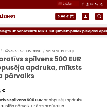
Latvian
LĪZINGS
0.00
€
eiktu laiku. Sūtījumiem paliek pieejami operatori: Latvij
/
DĀVANAS AR HUMORIŅU
/
SPILVENI UN DVIEĻI
oratīvs spilvens 500 EUR
bpusēja apdruka, mīksts
a pārvalks
5
€
tīvs spilvens 500 EUR
ar abpusēju apdruku
tu plīša pārvalku ir ērts atpūtai un