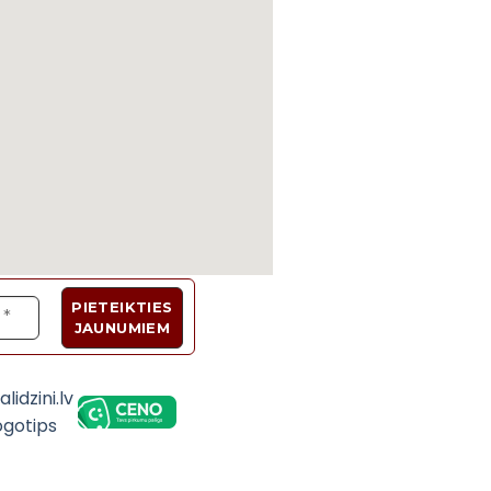
Velosipēdi, Sadzīves tehnika, Trenažieri, Galda 