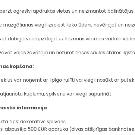
erzt agresīvi apdrukas vietas un neizmantot balinātājus.
 mazgāšanas viegli izspiest lieko ūdeni, nevērpjot un neiz
ēt dabīgā veidā, izklājot uz līdzenas virsmas vai labi vēd
āvēt veļas žāvētājā un neturēt tiešos saules staros ilgstoš
enas kopšana:
ekļus var noņemt ar lipīgo rullīti vai viegli nosūkt ar put
 atjaunotu kuplumu, spilvenu var viegli sapurināt.
hniskā informācija
kta tips: dekoratīvs spilvens
ns: abpusēja 500 EUR apdruka (divas atšķirīgas banknotes