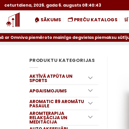
Skip
ceturtdiena, 2026. gada 6. augusts 08:40:44
to
content
🏠 SĀKUMS
🗂️ PREČU KATALOGS

 piemēroto mainīgo degvielas piemaksu sūtījumiem par iepr
PRODUKTU KATEGORIJAS
AKTĪVĀ ATPŪTA UN
SPORTS
APGAISMOJUMS
AROMATIC 89 AROMĀTU
PASAULE
AROMTERAPIJA
RELAKSĀCIJA UN
MEDITĀCIJA
AUTO AKSESUĀRI