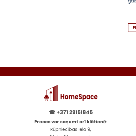
zila un balta
kg 240 x 150 cm
gai
18.18
€
11.75
€
PIEVIENOT GROZAM
PIEVIENOT GROZAM
P
☎
+371 29151845
Preces var saņemt arī klātienē:
Rūpniecības iela 9,