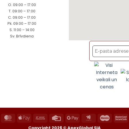
O. 09:00 – 17:00
T. 09:00 – 17:00
C. 09:00 – 17:00
Pk. 09:00 – 17:00
S. 11:00 – 14:00
Sv. Brīvdiena
ayPal
MasterCard
Apple
Bank
Credit
Google
Google
Maestro
M
Pay
Transfer
Card
Pay
Wallet
2
Copyright 2026 ©
ApexGlobal SIA