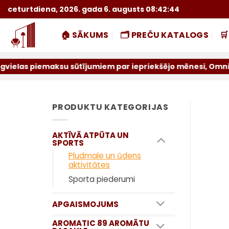
Skip
ceturtdiena, 2026. gada 6. augusts 08:42:45
to
content
🏠 SĀKUMS
🗂️ PREČU KATALOGS

aksu sūtījumiem par iepriekšējo mēnesi, Omniva pakalpojum
PRODUKTU KATEGORIJAS
AKTĪVĀ ATPŪTA UN
SPORTS
Pludmale un ūdens
aktivitātes
Sporta piederumi
APGAISMOJUMS
AROMATIC 89 AROMĀTU