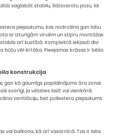
dz saglabāt stabilu, līdzsvarotu pozu, lai
oliestera piejaukumu, kas nodrošina gan labu
eidota ar izturīgām virvēm un stipru montāžas
tabils arī kustībā. Komplektā iekļauti divi
ūta būtu vēl ērtāka. Pieejamas krāsas ir bēša
bila konstrukcija
tai, gan kā gaumīgs papildinājums āra zonai.
i svarīgi, ja vēlaties lasīt vai vienkārši
drošina ventilāciju, bet poliestera piejaukums
as vai balkona, kā arī vasarnīcā. Tas ir labs