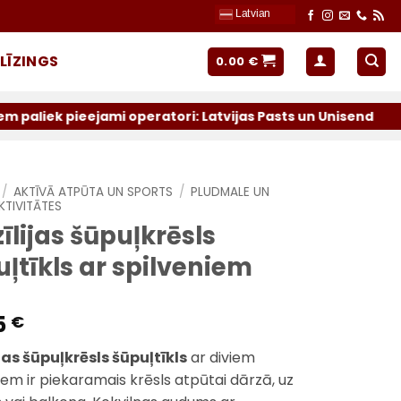
Latvian
LĪZINGS
0.00
€
eejami operatori: Latvijas Pasts un Unisend
/
AKTĪVĀ ATPŪTA UN SPORTS
/
PLUDMALE UN
KTIVITĀTES
īlijas šūpuļkrēsls
ļtīkls ar spilveniem
5
€
jas šūpuļkrēsls šūpuļtīkls
ar diviem
iem ir piekaramais krēsls atpūtai dārzā, uz