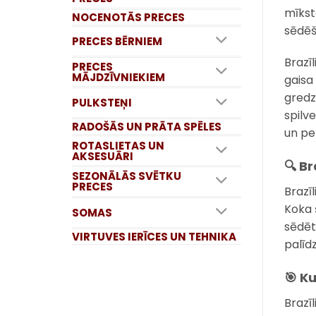
mīkst
NOCENOTĀS PRECES
sēdēš
PRECES BĒRNIEM
Brazī
PRECES
MĀJDZĪVNIEKIEM
gaisa
gredz
PULKSTEŅI
spilv
RADOŠĀS UN PRĀTA SPĒLES
un pel
ROTASLIETAS UN
AKSESUĀRI
🔍 B
SEZONĀLĀS SVĒTKU
PRECES
Brazī
Koka š
SOMAS
sēdēt 
VIRTUVES IERĪCES UN TEHNIKA
palīd
🎯 Ku
Brazīl