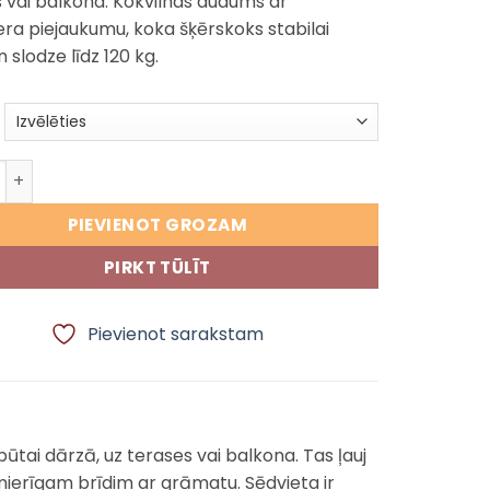
 vai balkona. Kokvilnas audums ar
era piejaukumu, koka šķērskoks stabilai
 slodze līdz 120 kg.
jas šūpuļkrēsls šūpuļtīkls ar spilveniem daudzums
PIEVIENOT GROZAM
PIRKT TŪLĪT
Pievienot sarakstam
pūtai dārzā, uz terases vai balkona. Tas ļauj
 mierīgam brīdim ar grāmatu. Sēdvieta ir