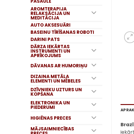
PASAULE
AROMTERAPIJA
RELAKSĀCIJA UN
MEDITĀCIJA
AUTO AKSESUĀRI
BASEINU TĪRĪŠANAS ROBOTI
DARINI PATS
DĀRZA IEKĀRTAS
INSTRUMENTI UN
APRĪKOJUMS
DĀVANAS AR HUMORIŅU
DIZAINA METĀLA
ELEMENTI UN MĒBELES
DZĪVNIEKU UZTURS UN
KOPŠANA
ELEKTRONIKA UN
PIEDERUMI
APRA
HIGIĒNAS PRECES
Brazī
MĀJSAIMNIECĪBAS
iekār
PRECES