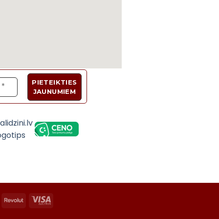
Velosipēdi, Sadzīves tehnika, Trenažieri, Galda 
asterCard
Revolut
Visa
Electron