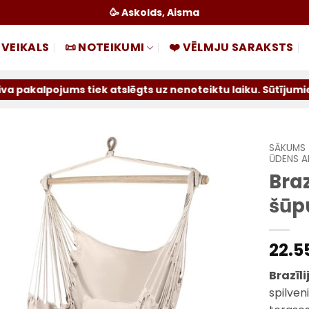
🥳 Askolds, Aisma
 VEIKALS
📜 NOTEIKUMI
❤️ VĒLMJU SARAKSTS
s tiek atslēgts uz nenoteiktu laiku. Sūtījumiem paliek pi
SĀKUMS
ŪDENS A
Braz
Pievienot
sarakstam
šūpu
22.5
Brazīli
spilven