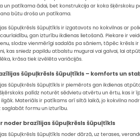
a un patīkama ādai, bet konstrukcija ar koka šķērskoku palī
ana būtu droša un patīkama.
lijas šūpuļkrēsls šūpuļtīkls ir izgatavots no kokvilnas ar p
 caurlaidību, gan izturību ikdienas lietošanā. Piekare ir v
enu, slodze vienmērīgi sadalās pa sāniem, tāpēc krēsls ir s
eni, kas sniedz papildu atbalstu mugurai vai galvai, lai atp
ēka, krāsa tiek izvēlēta variācijās.
razīlijas šūpuļkrēsls šūpuļtīkls – komforts un sta
lijas šūpuļkrēsls šūpuļtīkls ir piemērots gan ikdienas atpū
ķērskoks palīdz noturēt sēdvietu atvērtu un ērtu, kas ir īpaš
ilgāk. Materiāls ir patīkams arī siltā laikā, jo kokvilna no
z saglabāt formu un izturību.
r noder brazīlijas šūpuļkrēsls šūpuļtīkls
ijas šūpuļkrēsls šūpuļtīkls noder dārzā, uz terases, verand