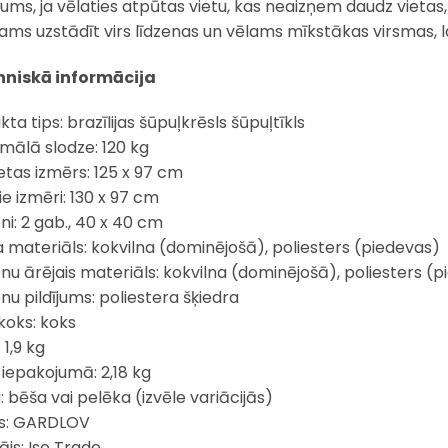
jums, ja vēlaties atpūtas vietu, kas neaizņem daudz vietas, b
cams uzstādīt virs līdzenas un vēlams mīkstākas virsmas, l
niskā informācija
ta tips: brazīlijas šūpuļkrēsls šūpuļtīkls
mālā slodze: 120 kg
etas izmērs: 125 x 97 cm
ie izmēri: 130 x 97 cm
ni: 2 gab., 40 x 40 cm
a materiāls: kokvilna (dominējošā), poliesters (piedevas)
enu ārējais materiāls: kokvilna (dominējošā), poliesters (
nu pildījums: poliestera šķiedra
koks: koks
 1,9 kg
 iepakojumā: 2,18 kg
: bēša vai pelēka (izvēle variācijās)
s: GARDLOV
ājs: Iso Trade