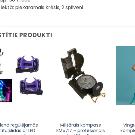
ektā: piekaramais krēsls, 2 spilveni
STĪTIE PRODUKTI
Pievienot
Pievienot
sarakstam
sarakstam
llend regulējamās
Militārais kompass
Ving
krituļslidas ar LED
KM5717 – profesionāls
kompl