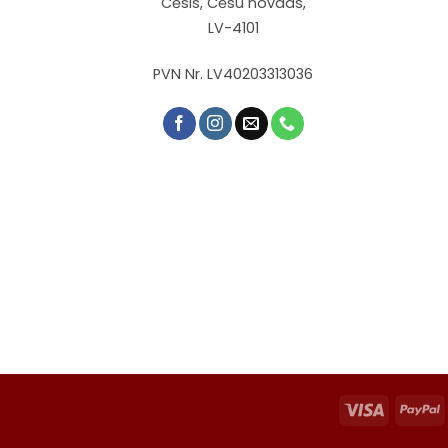
Cēsis, Cēsu novads,
LV-4101
PVN Nr. LV40203313036
Visa
P