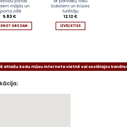
testību jostas
ar pārvalku, roku
has
iņiem mājās un
balstiem un krūzes
multiple
sporta zālē
turētāju
variants.
5.83
€
12.12
€
The
VIENOT GROZAM
IZVĒLIETIES
options
may
be
chosen
on
the
žu kodu mūsu interneta vietnē vai sociālajos kanālos.
product
page
kācija: