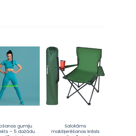
Pievienot
Pievienot
sarakstam
sarakstam
This
rošanas gumiju
Salokāms
ekts – 5 dažādu
makšķerēšanas krēsls
product