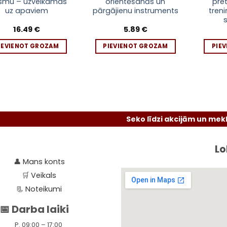
smu – uzvelkamas
orientēšanās un
pre
uz apaviem
pārgājienu instruments
tren
16.49
€
5.89
€
IEVIENOT GROZAM
PIEVIENOT GROZAM
PIE
Seko līdzi akcijām un meklē atlai
Lo
👤
Mans konts
🛒
Veikals
📃
Noteikumi
📅 Darba laiki
P. 09:00 – 17:00