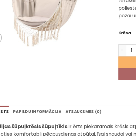
terases
poliest
pozai un
Krāsa
Brazīli
KSTS
PAPILDU INFORMĀCIJA
ATSAUKSMES (0)
lijas šūpuļkrēsls šūpuļtīkls
ir ērts piekaramais krēsls at
toties komfortabli pēcpusdienas atpūtai, īsai snaudai vai