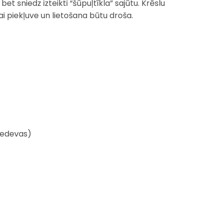
et sniedz izteikti “šūpuļtīkla” sajūtu. Krēslu
ai piekļuve un lietošana būtu droša.
piedevas)