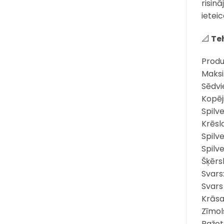
risinā
ietei
📐
Teh
Produk
Maksi
Sēdvi
Kopēj
Spilve
Krēsl
Spilv
Spilve
Šķērs
Svars:
Svars
Krāsa
Zīmol
Ražot