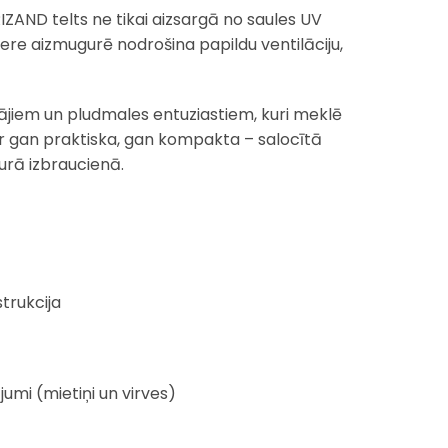
IZAND telts ne tikai aizsargā no saules UV
ere aizmugurē nodrošina papildu ventilāciju,
tājiem un pludmales entuziastiem, kuri meklē
 ir gan praktiska, gan kompakta – salocītā
kurā izbraucienā.
trukcija
umi (mietiņi un virves)