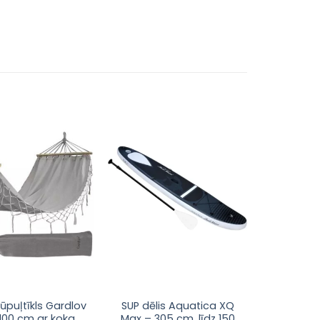
Pievienot
Pievienot
sarakstam
sarakstam
ūpuļtīkls Gardlov
SUP dēlis Aquatica XQ
100 cm ar koka
Max – 305 cm, līdz 150