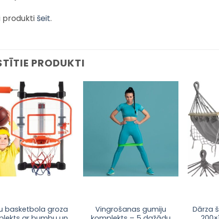
i produkti
šeit
.
STĪTIE PRODUKTI
Pievienot
Pievienot
sarakstam
sarakstam
u basketbola groza
Vingrošanas gumiju
Dārza š
lekts ar bumbu un
komplekts – 5 dažādu
200×