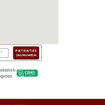
Velosipēdi, Sadzīves tehnika, Trenažieri, Galda 