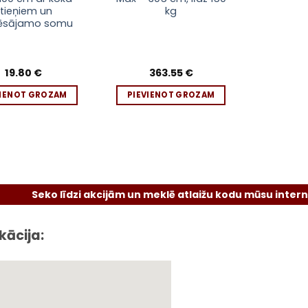
tieņiem un
kg
ēsājamo somu
19.80
€
363.55
€
VIENOT GROZAM
PIEVIENOT GROZAM
ko līdzi akcijām un meklē atlaižu kodu mūsu interneta viet
kācija: