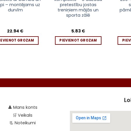
pi – montējams uz
pretestību jostas
s
durvīm
treniņiem mājās un
pārn
sporta zālē
22.94
€
5.83
€
IEVIENOT GROZAM
PIEVIENOT GROZAM
PIE
Se
Lo
👤
Mans konts
🛒
Veikals
📃
Noteikumi