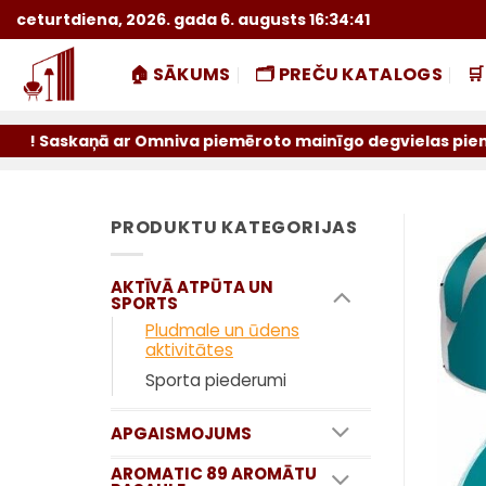
Skip
ceturtdiena, 2026. gada 6. augusts 16:34:42
to
content
🏠 SĀKUMS
🗂️ PREČU KATALOGS

ņā ar Omniva piemēroto mainīgo degvielas piemaksu sūtījum
PRODUKTU KATEGORIJAS
AKTĪVĀ ATPŪTA UN
SPORTS
Pludmale un ūdens
aktivitātes
Sporta piederumi
APGAISMOJUMS
AROMATIC 89 AROMĀTU