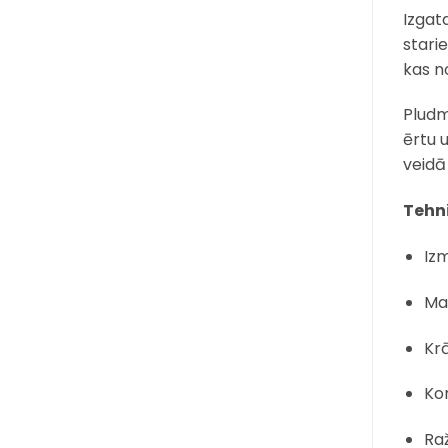
Izgat
stari
kas n
Pludm
ērtu 
veidā
Tehni
Iz
Mat
Krā
Kom
Ra