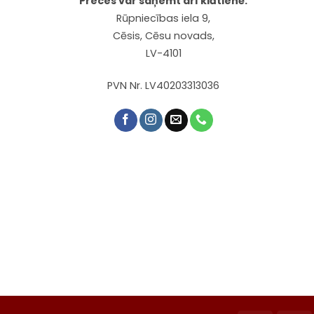
Preces var saņemt arī klātienē:
Rūpniecības iela 9,
Cēsis, Cēsu novads,
LV-4101
PVN Nr. LV40203313036