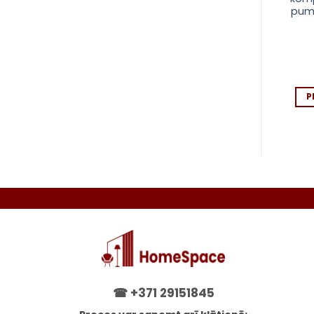
m ar pārnēsājamo
orientēšanās un
pum
somu – Trizand
pārgājienu instruments
(2)
Novērtēts
6.99
€
5.89
€
ar
5
no 5
PIEVIENOT GROZAM
PIEVIENOT GROZAM
P
☎
+371 29151845