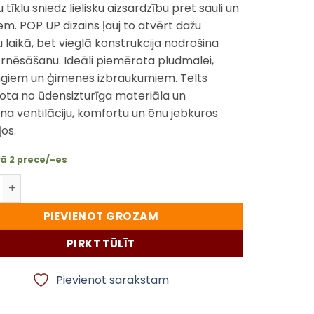
tīklu sniedz lielisku aizsardzību pret sauli un
em. POP UP dizains ļauj to atvērt dažu
 laikā, bet vieglā konstrukcija nodrošina
rnēsāšanu. Ideāli piemērota pludmalei,
giem un ģimenes izbraukumiem. Telts
ota no ūdensizturīga materiāla un
na ventilāciju, komfortu un ēnu jebkuros
os.
vā 2 prece/-es
es telts ar odu tīklu TRIZAND – POP UP zila un balta daudz
PIEVIENOT GROZAM
PIRKT TŪLĪT
Pievienot sarakstam