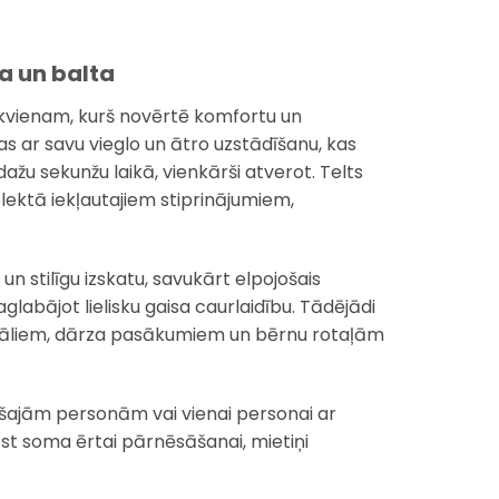
la un balta
 ikvienam, kurš novērtē komfortu un
as ar savu vieglo un ātro uzstādīšanu, kas
žu sekunžu laikā, vienkārši atverot. Telts
mplektā iekļautajiem stiprinājumiem,
 un stilīgu izskatu, savukārt elpojošais
glabājot lielisku gaisa caurlaidību. Tādējādi
stivāliem, dārza pasākumiem un bērnu rotaļām
gušajām personām vai vienai personai ar
st soma ērtai pārnēsāšanai, mietiņi