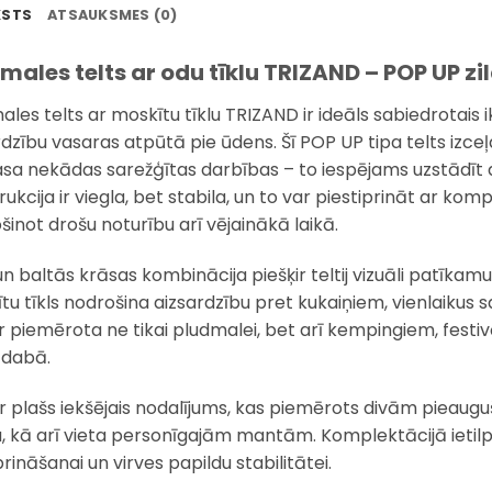
KSTS
ATSAUKSMES (0)
males telts ar odu tīklu TRIZAND – POP UP zi
ales telts ar moskītu tīklu TRIZAND ir ideāls sabiedrotais
rdzību vasaras atpūtā pie ūdens. Šī POP UP tipa telts izceļ
sa nekādas sarežģītas darbības – to iespējams uzstādīt da
ukcija ir viegla, bet stabila, un to var piestiprināt ar ko
šinot drošu noturību arī vējainākā laikā.
un baltās krāsas kombinācija piešķir teltij vizuāli patīkamu
tu tīkls nodrošina aizsardzību pret kukaiņiem, vienlaikus sa
 ir piemērota ne tikai pludmalei, bet arī kempingiem, fe
 dabā.
j ir plašs iekšējais nodalījums, kas piemērots divām pieau
, kā arī vieta personīgajām mantām. Komplektācijā ietilp
rināšanai un virves papildu stabilitātei.