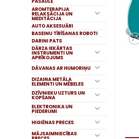
PASAULE
AROMTERAPIJA
RELAKSĀCIJA UN
MEDITĀCIJA
AUTO AKSESUĀRI
BASEINU TĪRĪŠANAS ROBOTI
DARINI PATS
DĀRZA IEKĀRTAS
INSTRUMENTI UN
APRĪKOJUMS
DĀVANAS AR HUMORIŅU
DIZAINA METĀLA
ELEMENTI UN MĒBELES
DZĪVNIEKU UZTURS UN
KOPŠANA
ELEKTRONIKA UN
PIEDERUMI
HIGIĒNAS PRECES
MĀJSAIMNIECĪBAS
PRECES