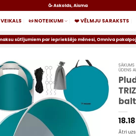
🥳 Askolds, Aisma
 VEIKALS
📜 NOTEIKUMI
❤️ VĒLMJU SARAKSTS
iem par iepriekšējo mēnesi, Omniva pakalpojums tiek atslē
SĀKUMS
ŪDENS A
Plud
Pievienot
sarakstam
TRIZ
bal
18.1
Ātri uz