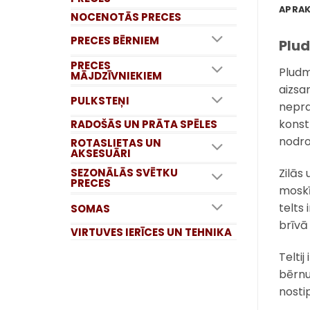
APRA
NOCENOTĀS PRECES
PRECES BĒRNIEM
Plud
PRECES
Pludm
MĀJDZĪVNIEKIEM
aizsa
PULKSTEŅI
nepra
konstr
RADOŠĀS UN PRĀTA SPĒLES
nodro
ROTASLIETAS UN
AKSESUĀRI
Zilās 
SEZONĀLĀS SVĒTKU
PRECES
moskī
telts
SOMAS
brīvā
VIRTUVES IERĪCES UN TEHNIKA
Telti
bērnu
nostip