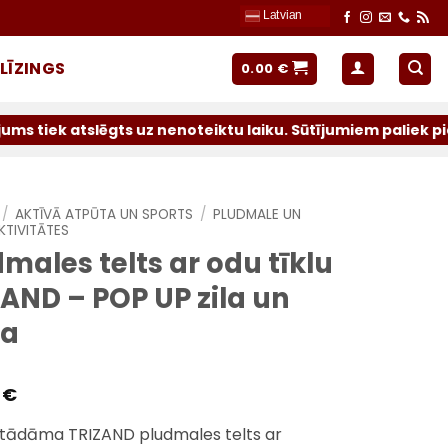
Latvian
LĪZINGS
0.00
€
gts uz nenoteiktu laiku. Sūtījumiem paliek pieejami oper
/
AKTĪVĀ ATPŪTA UN SPORTS
/
PLUDMALE UN
KTIVITĀTES
males telts ar odu tīklu
AND – POP UP zila un
ta
8
€
stādāma TRIZAND pludmales telts ar