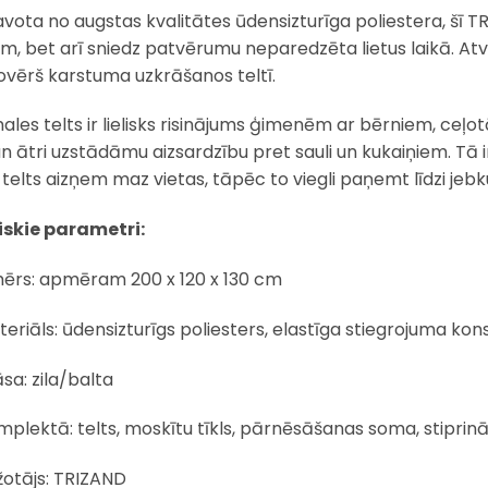
avota no augstas kvalitātes ūdensizturīga poliestera, šī TR
em, bet arī sniedz patvērumu neparedzēta lietus laikā. Atv
ovērš karstuma uzkrāšanos teltī.
ales telts ir lielisks risinājums ģimenēm ar bērniem, ceļo
un ātri uzstādāmu aizsardzību pret sauli un kukaiņiem. Tā
 telts aizņem maz vietas, tāpēc to viegli paņemt līdzi jeb
skie parametri:
mērs: apmēram 200 x 120 x 130 cm
eriāls: ūdensizturīgs poliesters, elastīga stiegrojuma kons
sa: zila/balta
plektā: telts, moskītu tīkls, pārnēsāšanas soma, stiprināj
žotājs: TRIZAND