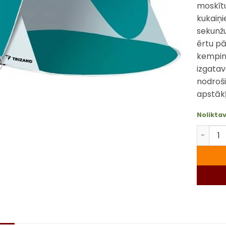
moskītu 
kukaiņi
sekunžu
ērtu pā
kempin
izgatav
nodroši
apstākļ
Nolikta
Pludmal