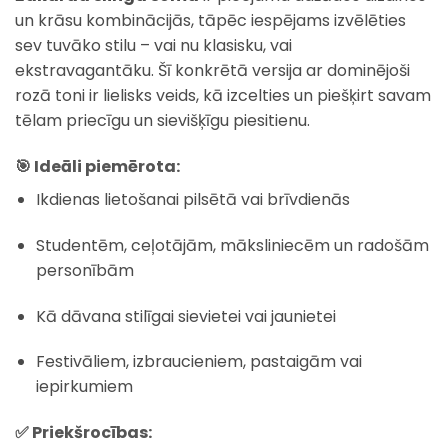
un krāsu kombinācijās, tāpēc iespējams izvēlēties
sev tuvāko stilu – vai nu klasisku, vai
ekstravagantāku. Šī konkrētā versija ar dominējoši
rozā toni ir lielisks veids, kā izcelties un piešķirt savam
tēlam priecīgu un sievišķīgu piesitienu.
🎯 Ideāli piemērota:
Ikdienas lietošanai pilsētā vai brīvdienās
Studentēm, ceļotājām, māksliniecēm un radošām
personībām
Kā dāvana stilīgai sievietei vai jaunietei
Festivāliem, izbraucieniem, pastaigām vai
iepirkumiem
✅ Priekšrocības: