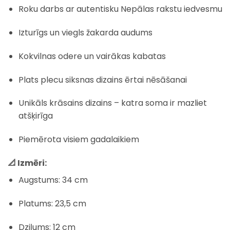
Roku darbs ar autentisku Nepālas rakstu iedvesmu
Izturīgs un viegls žakarda audums
Kokvilnas odere un vairākas kabatas
Plats plecu siksnas dizains ērtai nēsāšanai
Unikāls krāsains dizains – katra soma ir mazliet
atšķirīga
Piemērota visiem gadalaikiem
📐 Izmēri:
Augstums: 34 cm
Platums: 23,5 cm
Dziļums: 12 cm