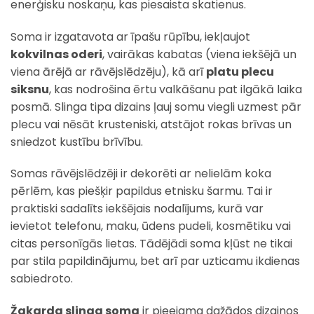
enerģisku noskaņu, kas piesaista skatienus.
Soma ir izgatavota ar īpašu rūpību, iekļaujot
kokvilnas oderi
, vairākas kabatas (viena iekšējā un
viena ārējā ar rāvējslēdzēju), kā arī
platu plecu
siksnu
, kas nodrošina ērtu valkāšanu pat ilgākā laika
posmā. Slinga tipa dizains ļauj somu viegli uzmest pār
plecu vai nēsāt krusteniski, atstājot rokas brīvas un
sniedzot kustību brīvību.
Somas rāvējslēdzēji ir dekorēti ar nelielām koka
pērlēm, kas piešķir papildus etnisku šarmu. Tai ir
praktiski sadalīts iekšējais nodalījums, kurā var
ievietot telefonu, maku, ūdens pudeli, kosmētiku vai
citas personīgās lietas. Tādējādi soma kļūst ne tikai
par stila papildinājumu, bet arī par uzticamu ikdienas
sabiedroto.
Žakarda slinga soma
ir pieejama dažādos dizainos