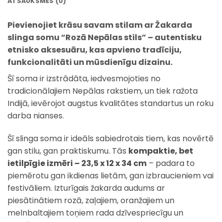
ATSAUKSMES (0)
Pievienojiet krāsu savam stilam ar
Žakarda
slinga somu “Rozā Nepālas stils”
– autentisku
etnisko aksesuāru, kas apvieno tradīciju,
funkcionalitāti un mūsdienīgu dizainu.
Šī soma ir izstrādāta, iedvesmojoties no
tradicionālajiem Nepālas rakstiem, un tiek ražota
Indijā, ievērojot augstus kvalitātes standartus un roku
darba nianses.
Šī slinga soma ir ideāls sabiedrotais tiem, kas novērtē
gan stilu, gan praktiskumu. Tās
kompaktie, bet
ietilpīgie izmēri – 23,5 x 12 x 34 cm
– padara to
piemērotu gan ikdienas lietām, gan izbraucieniem vai
festivāliem. Izturīgais žakarda audums ar
piesātinātiem rozā, zaļajiem, oranžajiem un
melnbaltajiem toņiem rada dzīvespriecīgu un