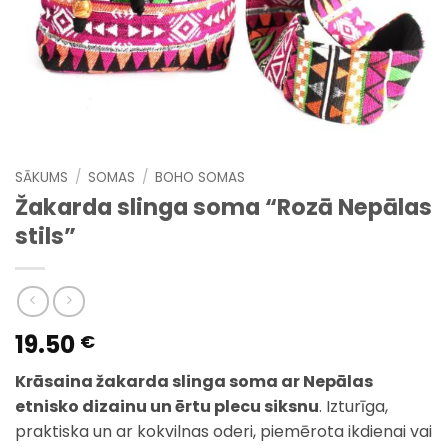
SĀKUMS
/
SOMAS
/
BOHO SOMAS
Žakarda slinga soma “Rozā Nepālas
stils”
19.50
€
Krāsaina žakarda slinga soma ar Nepālas
etnisko dizainu un ērtu plecu siksnu
. Izturīga,
praktiska un ar kokvilnas oderi, piemērota ikdienai vai