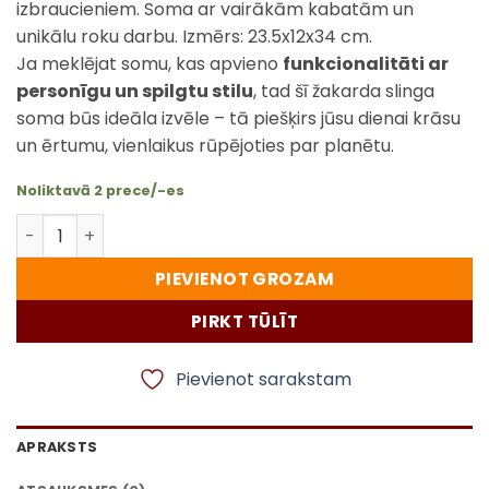
izbraucieniem. Soma ar vairākām kabatām un
unikālu roku darbu. Izmērs: 23.5x12x34 cm.
Ja meklējat somu, kas apvieno
funkcionalitāti ar
personīgu un spilgtu stilu
, tad šī žakarda slinga
soma būs ideāla izvēle – tā piešķirs jūsu dienai krāsu
un ērtumu, vienlaikus rūpējoties par planētu.
Noliktavā 2 prece/-es
Žakarda slinga soma “Rozā Nepālas stils” daudzums
PIEVIENOT GROZAM
PIRKT TŪLĪT
Pievienot sarakstam
APRAKSTS