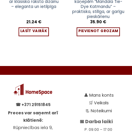
ar klasiska raksta dizainu
kaņepēm “Mandala Tie-
– eleganta un ietilpīga
Dye Katmandu” –
praktiska, stilīga, ar garīgu
pieskārienu
21.24
€
35.90
€
LASĪT VAIRĀK
PIEVIENOT GROZAM
👤
Mans konts
🛒
Veikals
☎
+371 29151845
📃
Noteikumi
Preces var saņemt arī
klātienē:
📅 Darba laiki
Rūpniecības iela 9,
P. 09:00 – 17:00