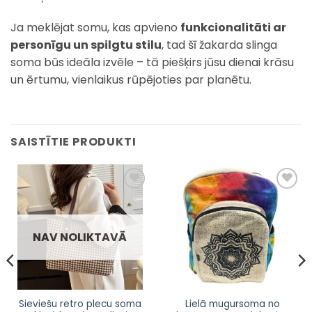
Ja meklējat somu, kas apvieno
funkcionalitāti ar
personīgu un spilgtu stilu
, tad šī žakarda slinga
soma būs ideāla izvēle – tā piešķirs jūsu dienai krāsu
un ērtumu, vienlaikus rūpējoties par planētu.
SAISTĪTIE PRODUKTI
Pievienot
Pievienot
sarakstam
sarakstam
NAV NOLIKTAVĀ
Sieviešu retro plecu soma
Lielā mugursoma no