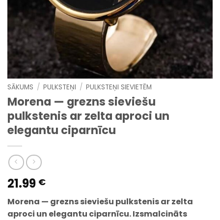
SĀKUMS
/
PULKSTEŅI
/
PULKSTEŅI SIEVIETĒM
Morena — grezns sieviešu
pulkstenis ar zelta aproci un
elegantu ciparnīcu
21.99
€
Morena — grezns sieviešu pulkstenis ar zelta
aproci un elegantu ciparnīcu.
Izsmalcināts