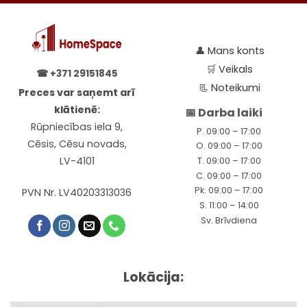
👤
Mans konts
🛒
Veikals
☎
+371 29151845
📃
Noteikumi
Preces var saņemt arī
klātienē:
📅 Darba laiki
Rūpniecības iela 9,
P. 09:00 – 17:00
Cēsis, Cēsu novads,
O. 09:00 – 17:00
LV-4101
T. 09:00 – 17:00
C. 09:00 – 17:00
Pk. 09:00 – 17:00
PVN Nr. LV40203313036
S. 11:00 – 14:00
Sv. Brīvdiena
Lokācija: