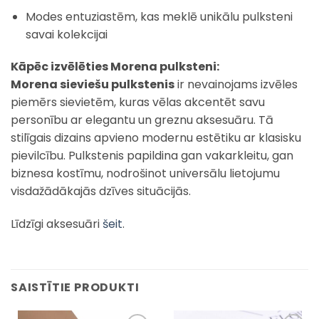
Modes entuziastēm, kas meklē unikālu pulksteni
savai kolekcijai
Kāpēc izvēlēties Morena pulksteni:
Morena sieviešu pulkstenis
ir nevainojams izvēles
piemērs sievietēm, kuras vēlas akcentēt savu
personību ar elegantu un greznu aksesuāru. Tā
stilīgais dizains apvieno modernu estētiku ar klasisku
pievilcību. Pulkstenis papildina gan vakarkleitu, gan
biznesa kostīmu, nodrošinot universālu lietojumu
visdažādākajās dzīves situācijās.
Līdzīgi aksesuāri
šeit
.
SAISTĪTIE PRODUKTI