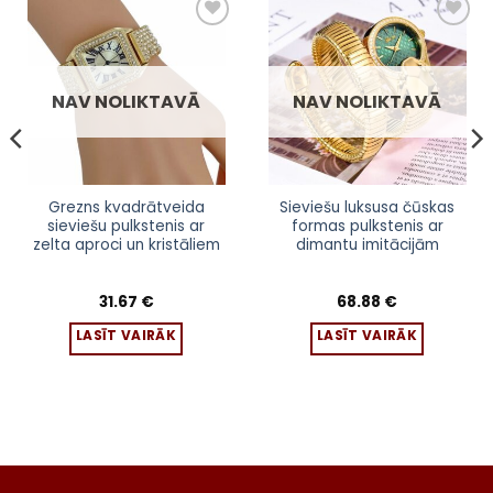
NAV NOLIKTAVĀ
NAV NOLIKTAVĀ
Grezns kvadrātveida
Sieviešu luksusa čūskas
sieviešu pulkstenis ar
formas pulkstenis ar
zelta aproci un kristāliem
dimantu imitācijām
31.67
€
68.88
€
LASĪT VAIRĀK
LASĪT VAIRĀK