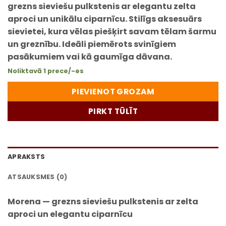
grezns sieviešu pulkstenis
ar elegantu zelta
aproci un unikālu ciparnīcu. Stilīgs aksesuārs
sievietei, kura vēlas piešķirt savam tēlam šarmu
un greznību. Ideāli piemērots svinīgiem
pasākumiem vai kā gaumīga dāvana.
Noliktavā 1 prece/-es
PIEVIENOT GROZAM
PIRKT TŪLĪT
APRAKSTS
ATSAUKSMES (0)
Morena — grezns sieviešu pulkstenis ar zelta
aproci un elegantu ciparnīcu