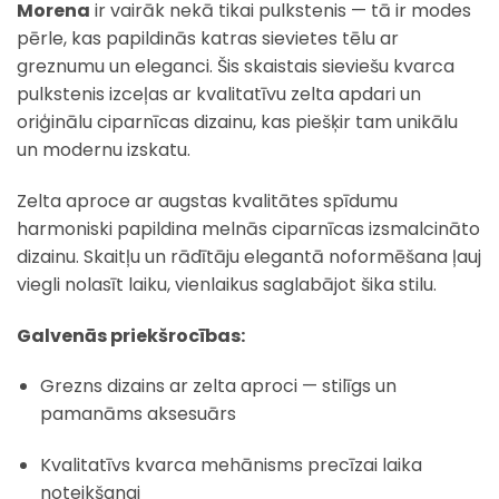
Morena
ir vairāk nekā tikai pulkstenis — tā ir modes
pērle, kas papildinās katras sievietes tēlu ar
greznumu un eleganci. Šis skaistais sieviešu kvarca
pulkstenis izceļas ar kvalitatīvu zelta apdari un
oriģinālu ciparnīcas dizainu, kas piešķir tam unikālu
un modernu izskatu.
Zelta aproce ar augstas kvalitātes spīdumu
harmoniski papildina melnās ciparnīcas izsmalcināto
dizainu. Skaitļu un rādītāju elegantā noformēšana ļauj
viegli nolasīt laiku, vienlaikus saglabājot šika stilu.
Galvenās priekšrocības:
Grezns dizains ar zelta aproci — stilīgs un
pamanāms aksesuārs
Kvalitatīvs kvarca mehānisms precīzai laika
noteikšanai