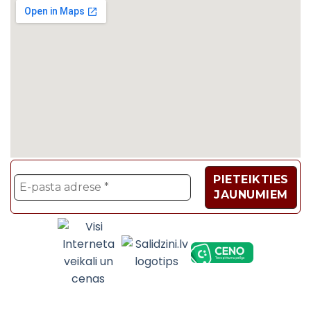
Velosipēdi, Sadzīves t