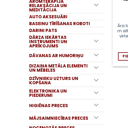
AROMTERAPIJA
RELAKSĀCIJA UN
MEDITĀCIJA
AUTO AKSESUĀRI
BASEINU TĪRĪŠANAS ROBOTI
Āra 
DARINI PATS
m sil
virt
DĀRZA IEKĀRTAS
INSTRUMENTI UN
APRĪKOJUMS
DĀVANAS AR HUMORIŅU
PI
DIZAINA METĀLA ELEMENTI
UN MĒBELES
DZĪVNIEKU UZTURS UN
KOPŠANA
ELEKTRONIKA UN
PIEDERUMI
HIGIĒNAS PRECES
MĀJSAIMNIECĪBAS PRECES
NOCENOTĀS PRECES