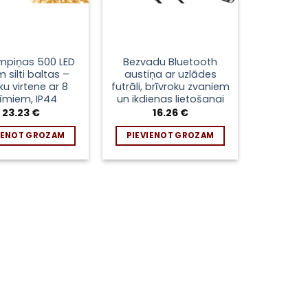
mpiņas 500 LED
Bezvadu Bluetooth
m silti baltas –
austiņa ar uzlādes
ku virtene ar 8
futrāli, brīvroku zvaniem
žīmiem, IP44
un ikdienas lietošanai
23.23
€
16.26
€
IENOT GROZAM
PIEVIENOT GROZAM