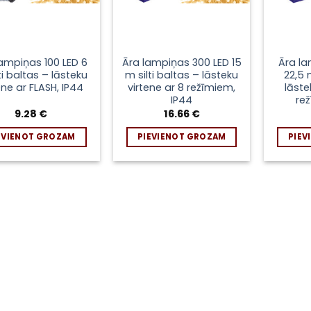
lampiņas 100 LED 6
Āra lampiņas 300 LED 15
Āra la
ti baltas – lāsteku
m silti baltas – lāsteku
22,5 
ene ar FLASH, IP44
virtene ar 8 režīmiem,
lāste
IP44
re
9.28
€
16.66
€
EVIENOT GROZAM
PIEVIENOT GROZAM
PIEV