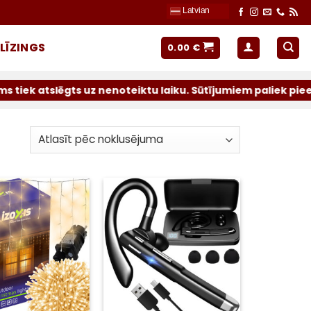
Latvian
LĪZINGS
0.00
€
lēgts uz nenoteiktu laiku. Sūtījumiem paliek pieejami ope
Pievienot
Pievienot
sarakstam
sarakstam