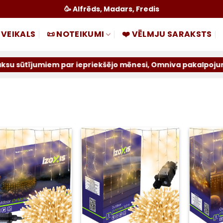
🥳 Alfrēds, Madars, Fredis
 VEIKALS
📜 NOTEIKUMI
❤️ VĒLMJU SARAKSTS
umiem par iepriekšējo mēnesi, Omniva pakalpojums tiek ats
Pievienot
Pievienot
sarakstam
sarakstam