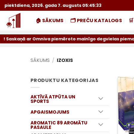
Skip
piektdiena, 2026. gada 7. augusts 05:45:34
to
content
🏠 SĀKUMS
🗂️ PREČU KATALOGS

kaņā ar Omniva piemēroto mainīgo degvielas piemaksu sūtīj
SĀKUMS
/
IZOXIS
PRODUKTU KATEGORIJAS
AKTĪVĀ ATPŪTA UN
SPORTS
APGAISMOJUMS
AROMATIC 89 AROMĀTU
PASAULE