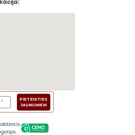
kācija:
Velosipēdi, Sadzīves tehnika, Trenažieri, Galda 