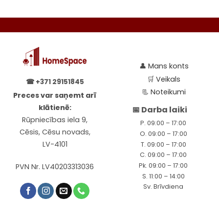
👤
Mans konts
🛒
Veikals
☎
+371 29151845
📃
Noteikumi
Preces var saņemt arī
klātienē:
📅 Darba laiki
Rūpniecības iela 9,
P. 09:00 – 17:00
Cēsis, Cēsu novads,
O. 09:00 – 17:00
LV-4101
T. 09:00 – 17:00
C. 09:00 – 17:00
Pk. 09:00 – 17:00
PVN Nr. LV40203313036
S. 11:00 – 14:00
Sv. Brīvdiena