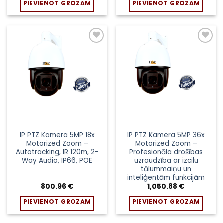
PIEVIENOT GROZAM
PIEVIENOT GROZAM
Pievienot
Pievienot
sarakstam
sarakstam
IP PTZ Kamera 5MP 18x
IP PTZ Kamera 5MP 36x
Motorized Zoom –
Motorized Zoom –
Autotracking, IR 120m, 2-
Profesionāla drošības
Way Audio, IP66, POE
uzraudzība ar izcilu
tālummaiņu un
inteliģentām funkcijām
800.96
€
1,050.88
€
PIEVIENOT GROZAM
PIEVIENOT GROZAM