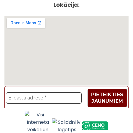
Lokācija:
Velosipēdi, Sadzīves t