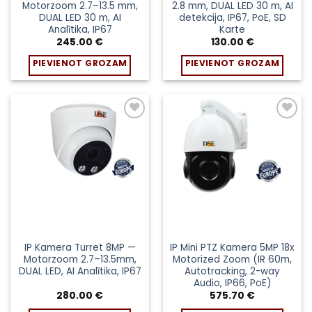
Motorzoom 2.7–13.5 mm,
2.8 mm, DUAL LED 30 m, AI
DUAL LED 30 m, AI
detekcija, IP67, PoE, SD
Analītika, IP67
Karte
245.00
€
130.00
€
PIEVIENOT GROZAM
PIEVIENOT GROZAM
Pievienot
Pievienot
sarakstam
sarakstam
IP Kamera Turret 8MP —
IP Mini PTZ Kamera 5MP 18x
Motorzoom 2.7–13.5mm,
Motorized Zoom (IR 60m,
DUAL LED, AI Analītika, IP67
Autotracking, 2-way
Audio, IP66, PoE)
280.00
€
575.70
€