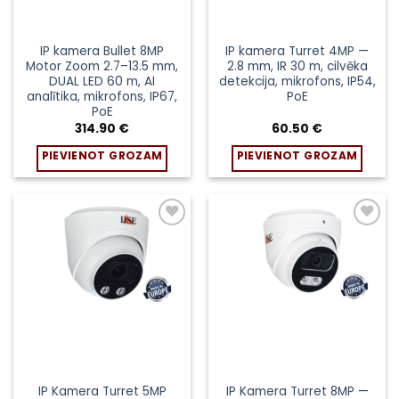
IP kamera Bullet 8MP
IP kamera Turret 4MP —
Motor Zoom 2.7–13.5 mm,
2.8 mm, IR 30 m, cilvēka
DUAL LED 60 m, AI
detekcija, mikrofons, IP54,
analītika, mikrofons, IP67,
PoE
PoE
314.90
€
60.50
€
PIEVIENOT GROZAM
PIEVIENOT GROZAM
Pievienot
Pievienot
sarakstam
sarakstam
IP Kamera Turret 5MP
IP Kamera Turret 8MP —