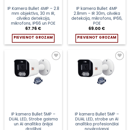
IP Kamera Bullet 4MP – 2.8
IP kamera Bullet 4MP
mm objektīvs, 30 m IR,
2.8mm – IR 30m, cilvēka
cilvēka detekcija,
detekcija, mikrofons, IP66,
mikrofons, IP66 un POE
POE
67.76
€
69.00
€
PIEVIENOT GROZAM
PIEVIENOT GROZAM
Pievienot
Pievienot
sarakstam
sarakstam
IP kamera Bullet 5MP –
IP kamera Bullet 5MP –
DUAL LED, Strobe gaisma
DUAL LED, strobe un AI
un AI analītika ārējai
analītika profesionālai
drošībai
novērošanai