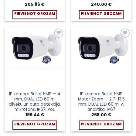
205.86
€
240.00
€
PIEVIENOT GROZAM
PIEVIENOT GROZAM
Pievienot
Pievienot
sarakstam
sarakstam
IP kamera Bullet 5MP — 4
IP kamera Bullet 5MP
mm, DUAL LED 60 m,
Motor Zoom — 2.7–13.5
cilvēku un auto detekcija,
mm, DUAL LED 60 m, AI
mikrofons, IP67, PoE
analītika, IP67
199.44
€
268.00
€
PIEVIENOT GROZAM
PIEVIENOT GROZAM