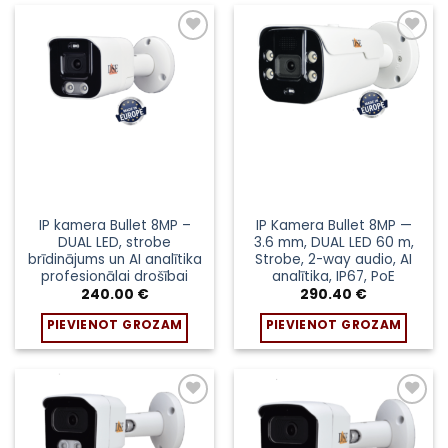
Pievienot
Pievienot
sarakstam
sarakstam
IP kamera Bullet 8MP –
IP Kamera Bullet 8MP —
DUAL LED, strobe
3.6 mm, DUAL LED 60 m,
brīdinājums un AI analītika
Strobe, 2-way audio, AI
profesionālai drošībai
analītika, IP67, PoE
240.00
€
290.40
€
PIEVIENOT GROZAM
PIEVIENOT GROZAM
Pievienot
Pievienot
sarakstam
sarakstam