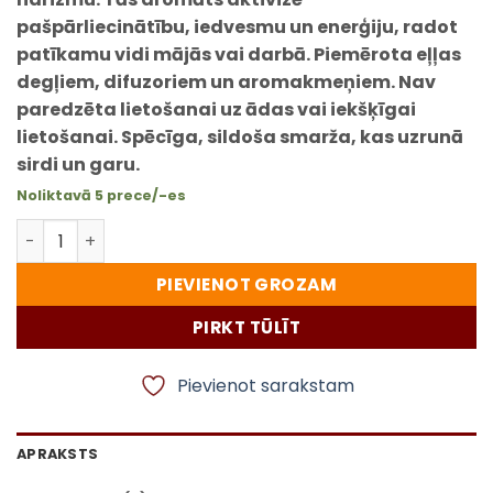
pašpārliecinātību, iedvesmu un enerģiju, radot
patīkamu vidi mājās vai darbā. Piemērota eļļas
degļiem, difuzoriem un aromakmeņiem.
Nav
paredzēta lietošanai uz ādas vai iekšķīgai
lietošanai.
Spēcīga, sildoša smarža, kas uzrunā
sirdi un garu.
Noliktavā 5 prece/-es
LAUVA - Zodiaka aromātiskā eļļa 10ml daudzums
PIEVIENOT GROZAM
PIRKT TŪLĪT
Pievienot sarakstam
APRAKSTS