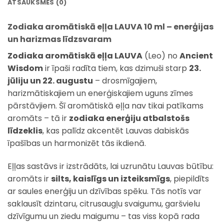
ATSAUKSMES (0)
Zodiaka aromātiskā eļļa LAUVA 10 ml – enerģijas
un harizmas līdzsvaram
Zodiaka aromātiskā eļļa LAUVA
(Leo) no
Ancient
Wisdom
ir īpaši radīta tiem, kas dzimuši starp
23.
jūliju un 22. augustu
– drosmīgajiem,
harizmātiskajiem un enerģiskajiem uguns zīmes
pārstāvjiem. Šī aromātiskā eļļa nav tikai patīkams
aromāts – tā ir
zodiaka enerģiju atbalstošs
līdzeklis
, kas palīdz akcentēt Lauvas dabiskās
īpašības un harmonizēt tās ikdienā.
Eļļas sastāvs ir izstrādāts, lai uzrunātu Lauvas būtību:
aromāts ir
silts, kaislīgs un izteiksmīgs
, piepildīts
ar saules enerģiju un dzīvības spēku. Tās notīs var
saklausīt dzintaru, citrusaugļu svaigumu, garšvielu
dzīvīgumu un ziedu maigumu – tas viss kopā rada