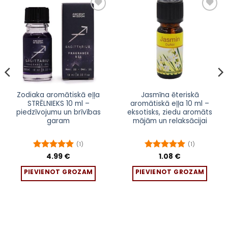
Pievienot
Pievienot
sarakstam
sarakstam
Zodiaka aromātiskā eļļa
Jasmīna ēteriskā
STRĒLNIEKS 10 ml –
aromātiskā eļļa 10 ml –
piedzīvojumu un brīvības
eksotisks, ziedu aromāts
garam
mājām un relaksācijai
(1)
(1)
Novērtēts
4.99
€
Novērtēts
1.08
€
ar
5
no 5
ar
5
no 5
PIEVIENOT GROZAM
PIEVIENOT GROZAM