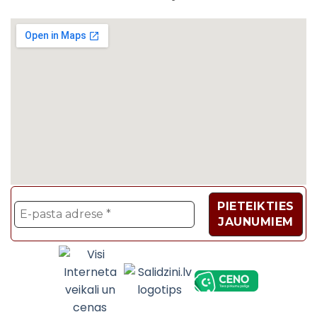
Velosipēdi, Sadzīves t