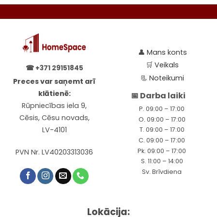
👤
Mans konts
🛒
Veikals
☎
+371 29151845
📃
Noteikumi
Preces var saņemt arī
klātienē:
📅 Darba laiki
Rūpniecības iela 9,
P. 09:00 – 17:00
Cēsis, Cēsu novads,
O. 09:00 – 17:00
LV-4101
T. 09:00 – 17:00
C. 09:00 – 17:00
Pk. 09:00 – 17:00
PVN Nr. LV40203313036
S. 11:00 – 14:00
Sv. Brīvdiena
Lokācija: