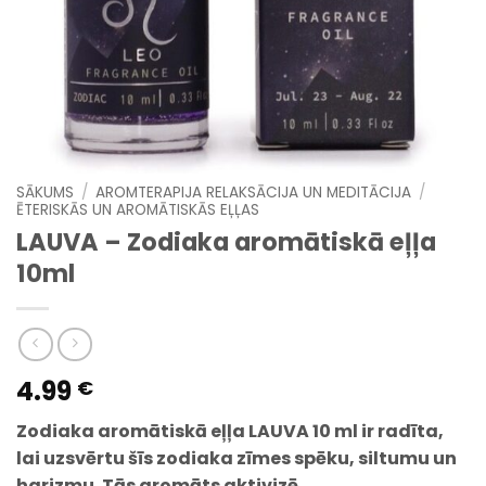
SĀKUMS
/
AROMTERAPIJA RELAKSĀCIJA UN MEDITĀCIJA
/
ĒTERISKĀS UN AROMĀTISKĀS EĻĻAS
LAUVA – Zodiaka aromātiskā eļļa
10ml
4.99
€
Zodiaka aromātiskā eļļa LAUVA 10 ml ir radīta,
lai uzsvērtu šīs zodiaka zīmes spēku, siltumu un
harizmu. Tās aromāts aktivizē