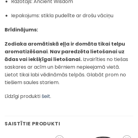
Ražotājs: Ancient Wisdom
Iepakojums: stikla pudelīte ar drošu vāciņu
Brīdinājums:
Zodiaka aromātiskā eļļa ir domāta tikai telpu
aromatizēšanai
.
Nav paredzēta lietošanai uz
ādas vai iekšķīgai lietošanai.
Izvairīties no tiešas
saskares ar acīm un bērniem nepieejamā vietā.
Lietot tikai labi vēdināmās telpās. Glabāt prom no
tiešiem saules stariem.
Līdzīgi produkti
šeit
.
SAISTĪTIE PRODUKTI