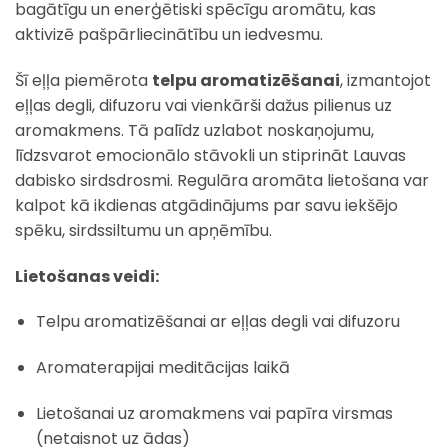
bagātīgu un enerģētiski spēcīgu aromātu, kas
aktivizē pašpārliecinātību un iedvesmu.
Šī eļļa piemērota
telpu aromatizēšanai
, izmantojot
eļļas degli, difuzoru vai vienkārši dažus pilienus uz
aromakmens. Tā palīdz uzlabot noskaņojumu,
līdzsvarot emocionālo stāvokli un stiprināt Lauvas
dabisko sirdsdrosmi. Regulāra aromāta lietošana var
kalpot kā ikdienas atgādinājums par savu iekšējo
spēku, sirdssiltumu un apņēmību.
Lietošanas veidi:
Telpu aromatizēšanai ar eļļas degli vai difuzoru
Aromaterapijai meditācijas laikā
Lietošanai uz aromakmens vai papīra virsmas
(netaisnot uz ādas)