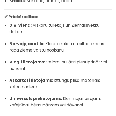
Krāsas:
Sarkana, pelēka, balta
✅ Priekšrocības:
Divi vienā:
Aizkaru turētājs un Ziemassvētku
dekors
Norvēģijas stils:
Klasiski raksti un siltas krāsas
rada Ziemeļvalstu noskaņu
Viegli lietojams:
Velcro ļauj ātri piestiprināt vai
noņemt
Atkārtoti lietojams:
Izturīgs plīša materiāls
kalpo gadiem
Universāls pielietojums:
Der mājai, birojam,
kafejnīcai, bērnudārzam vai dāvanai