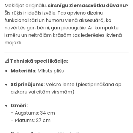
Meklējat oriģinālu,
sirsnīgu Ziemassvētku dāvanu
?
Šis rūķis ir ideāls izvēle. Tas apvieno dizainu,
funkcionalitāti un humoru vienā aksesuārā, ko
novērtēs gan bērni, gan pieaugušie. Ar kompaktu
izmēru un neitrālām krāsām tas iederēsies ikvienā
mājoklī.
📐 Tehniskā specifikācija:
Materiāls:
Mīksts plīšs
Stiprinājums:
Velcro lente (piestiprināšana ap
aizkaru vai citām virsmām)
Izmēri:
– Augstums: 34 cm
– Platums: 27 cm