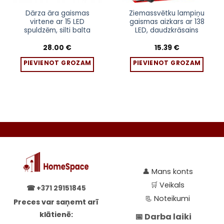
Dārza āra gaismas
Ziemassvētku lampiņu
virtene ar 15 LED
gaismas aizkars ar 138
spuldzēm, silti balta
LED, daudzkrāsains
28.00
€
15.39
€
PIEVIENOT GROZAM
PIEVIENOT GROZAM
👤
Mans konts
🛒
Veikals
☎
+371 29151845
📃
Noteikumi
Preces var saņemt arī
klātienē:
📅 Darba laiki