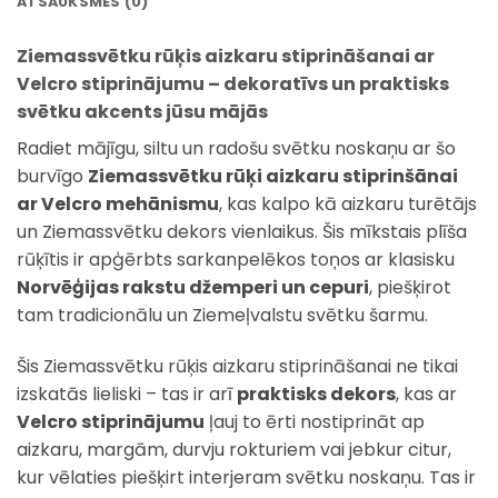
ATSAUKSMES (0)
Ziemassvētku rūķis aizkaru stiprināšanai ar
Velcro stiprinājumu – dekoratīvs un praktisks
svētku akcents jūsu mājās
Radiet mājīgu, siltu un radošu svētku noskaņu ar šo
burvīgo
Ziemassvētku rūķi aizkaru stiprinšānai
ar Velcro mehānismu
, kas kalpo kā aizkaru turētājs
un Ziemassvētku dekors vienlaikus. Šis mīkstais plīša
rūķītis ir apģērbts sarkanpelēkos toņos ar klasisku
Norvēģijas rakstu džemperi un cepuri
, piešķirot
tam tradicionālu un Ziemeļvalstu svētku šarmu.
Šis Ziemassvētku rūķis aizkaru stiprināšanai ne tikai
izskatās lieliski – tas ir arī
praktisks dekors
, kas ar
Velcro stiprinājumu
ļauj to ērti nostiprināt ap
aizkaru, margām, durvju rokturiem vai jebkur citur,
kur vēlaties piešķirt interjeram svētku noskaņu. Tas ir