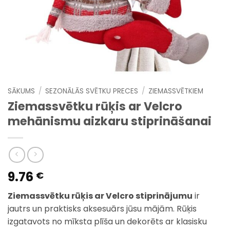
SĀKUMS
/
SEZONĀLĀS SVĒTKU PRECES
/
ZIEMASSVĒTKIEM
Ziemassvētku rūķis ar Velcro
mehānismu aizkaru stiprināšanai
9.76
€
Ziemassvētku rūķis ar Velcro stiprinājumu
ir
jautrs un praktisks aksesuārs jūsu mājām. Rūķis
izgatavots no mīksta plīša un dekorēts ar klasisku