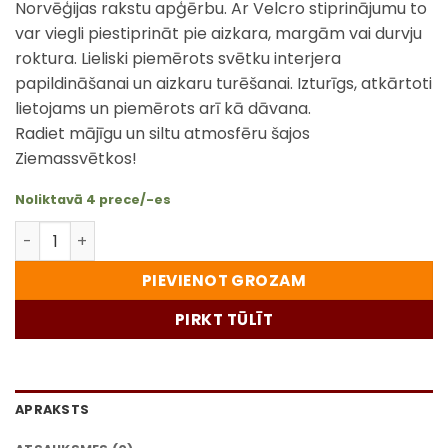
Norvēģijas rakstu apģērbu. Ar Velcro stiprinājumu to
var viegli piestiprināt pie aizkara, margām vai durvju
roktura. Lieliski piemērots svētku interjera
papildināšanai un aizkaru turēšanai. Izturīgs, atkārtoti
lietojams un piemērots arī kā dāvana.
Radiet mājīgu un siltu atmosfēru šajos
Ziemassvētkos!
Noliktavā 4 prece/-es
Ziemassvētku rūķis ar Velcro mehānismu aizkaru stipr
PIEVIENOT GROZAM
PIRKT TŪLĪT
APRAKSTS