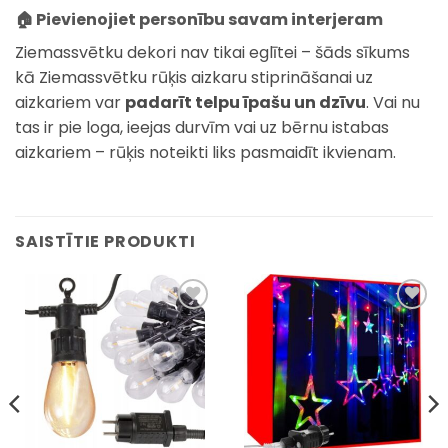
🏠 Pievienojiet personību savam interjeram
Ziemassvētku dekori nav tikai eglītei – šāds sīkums
kā Ziemassvētku rūķis aizkaru stiprināšanai uz
aizkariem var
padarīt telpu īpašu un dzīvu
. Vai nu
tas ir pie loga, ieejas durvīm vai uz bērnu istabas
aizkariem – rūķis noteikti liks pasmaidīt ikvienam.
SAISTĪTIE PRODUKTI