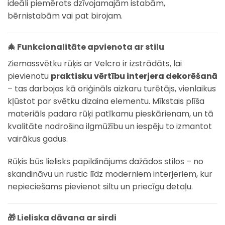
ideāli piemērots dzīvojamajām istabām,
bērnistabām vai pat birojam.
🎄 Funkcionalitāte apvienota ar stilu
Ziemassvētku rūķis ar Velcro ir izstrādāts, lai
pievienotu
praktisku vērtību interjera dekorēšanā
– tas darbojas kā oriģināls aizkaru turētājs, vienlaikus
kļūstot par svētku dizaina elementu. Mīkstais plīša
materiāls padara rūķi patīkamu pieskārienam, un tā
kvalitāte nodrošina ilgmūžību un iespēju to izmantot
vairākus gadus.
Rūķis būs lielisks papildinājums dažādos stilos – no
skandināvu un rustic līdz moderniem interjeriem, kur
nepieciešams pievienot siltu un priecīgu detaļu.
🎁 Lieliska dāvana ar sirdi