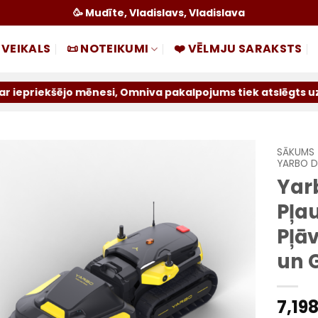
🥳 Mudīte, Vladislavs, Vladislava
 VEIKALS
📜 NOTEIKUMI
❤️ VĒLMJU SARAKSTS
 mēnesi, Omniva pakalpojums tiek atslēgts uz nenoteiktu l
SĀKUMS
YARBO D
Yar
Pievienot
sarakstam
Pļa
Pļā
un 
7,19