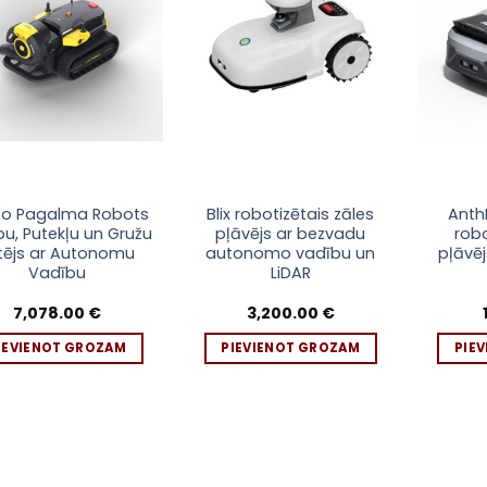
sarakstam
sarakstam
bo Pagalma Robots
Blix robotizētais zāles
Anth
pu, Putekļu un Gružu
pļāvējs ar bezvadu
robo
tējs ar Autonomu
autonomo vadību un
pļāvē
Vadību
LiDAR
7,078.00
€
3,200.00
€
IEVIENOT GROZAM
PIEVIENOT GROZAM
PIE