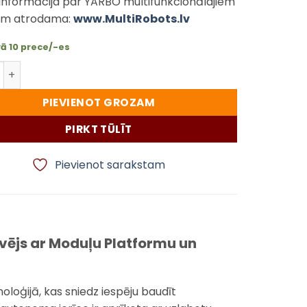
informācija par YARBO multifunkcionālajiem
em atrodama:
www.MultiRobots.lv
ā 10 prece/-es
obots Zāles Pļaušanai – Autonomais Pļāvējs ar Moduļu P
PIEVIENOT GROZAM
PIRKT TŪLĪT
Pievienot sarakstam
vējs ar Moduļu Platformu un
oloģijā, kas sniedz iespēju baudīt