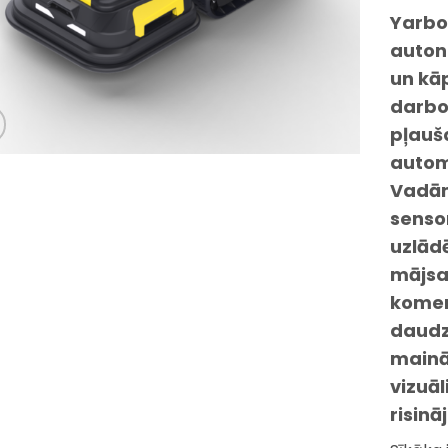
Yarbo
auton
un kāp
darboj
pļauš
autom
Vadāms
senso
uzlād
mājsa
komer
daudz
mainā
vizuāl
risinā