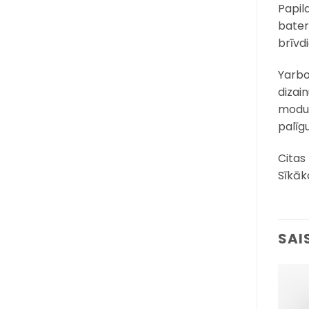
Papil
bater
brīvd
Yarbo 
dizai
moduļ
palīgu
Citas
Sīkāk
SAI
Pievienot
Pievienot