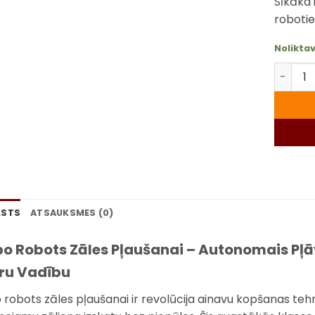
Sīkāka 
roboti
Noliktav
Yarbo R
KSTS
ATSAUKSMES (0)
o Robots Zāles Pļaušanai – Autonomais Pļā
ru Vadību
 robots zāles pļaušanai ir revolūcija ainavu kopšanas tehn