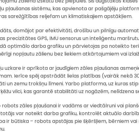
nojamu zāliena izskatu bez piepūles. Šis augstākās klases
u pļaušanas sistēmu, kas apvienota ar pašgājēju platfo
ras sarežģītības reljefam un klimatiskajiem apstākļiem.
ādāts, domājot par efektivitāti, drošību un pilnīgu automat
as precizitātes GPS, IMU sensorus un inteliģentu maršrutu
ādā optimālo darba grafiku un pārvietojas pa noteikto terit
ērīgi nopļautu zālienu bez liekiem atkārtojumiem vai izlai
u uzkare ir aprīkota ar jaudīgiem zāles pļaušanas asme
mam. Ierīce spēj apstrādāt lielas platības (vairāk nekā 3
tāti un zemu trokšņu līmeni. Yarbo platforma, uz kuras stip
ķēžu vilci, kas garantē stabilitāti uz nogāzēm, nelīdzena 
 robots zāles pļaušanai ir vadāms ar viedtālruni vai planše
ietotājs var noteikt darba grafiku, kontrolēt aktuālo darbī
ba ir būtiska – robots apstājas pie šķēršļiem, bērniem vai 
u.