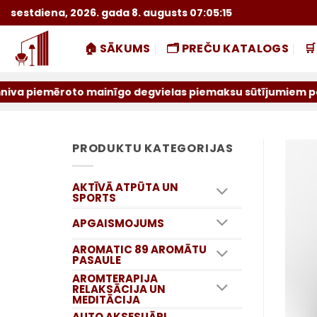
Skip
sestdiena, 2026. gada 8. augusts 07:05:15
to
content
🏠 SĀKUMS
🗂️ PREČU KATALOGS

oto mainīgo degvielas piemaksu sūtījumiem par iepriekšējo
PRODUKTU KATEGORIJAS
AKTĪVĀ ATPŪTA UN
SPORTS
APGAISMOJUMS
AROMATIC 89 AROMĀTU
PASAULE
AROMTERAPIJA
RELAKSĀCIJA UN
MEDITĀCIJA
AUTO AKSESUĀRI