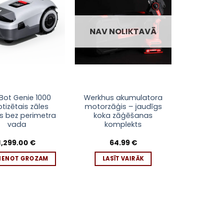
sarakstam
sarakstam
NAV NOLIKTAVĀ
Bot Genie 1000
Werkhus akumulatora
tizētais zāles
motorzāģis – jaudīgs
js bez perimetra
koka zāģēšanas
vada
komplekts
1,299.00
€
64.99
€
VIENOT GROZAM
LASĪT VAIRĀK