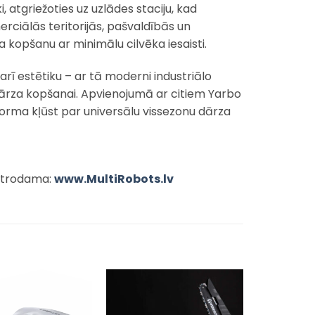
 atgriežoties uz uzlādes staciju, kad
erciālās teritorijās, pašvaldībās un
a kopšanu ar minimālu cilvēka iesaisti.
 arī estētiku – ar tā moderni industriālo
ārza kopšanai. Apvienojumā ar citiem Yarbo
forma kļūst par universālu vissezonu dārza
 atrodama:
www.MultiRobots.lv
Pievienot
Pievienot