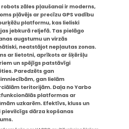
 robots zāles pļaušanai
ir moderns,
oms pļāvējs ar precīzu GPS vadību
urķēžu platformu, kas lieliski
as jebkurā reljefā. Tas pielāgo
anas augstumu un virzās
ātiski, neatstājot nepļautas zonas.
 ar lietotni, aprīkots ar šķēršļu
riem un spējīgs patstāvīgi
ēties. Paredzēts gan
imniecībām, gan lielām
ciālām teritorijām. Daļa no Yarbo
funkcionālās platformas ar
mām uzkarēm. Efektīvs, kluss un
i pievilcīgs dārza kopšanas
jums.