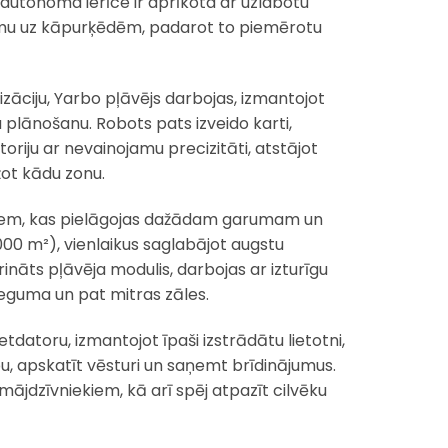
 autonoma ierīce ir aprīkota ar uzlabotu
rmu uz kāpurķēdēm, padarot to piemērotu
izāciju, Yarbo pļāvējs darbojas, izmantojot
 plānošanu. Robots pats izveido karti,
oriju ar nevainojamu precizitāti, atstājot
žot kādu zonu.
ņiem, kas pielāgojas dažādam garumam un
000 m²), vienlaikus saglabājot augstu
rināts pļāvēja modulis, darbojas ar izturīgu
seguma un pat mitras zāles.
tdatoru, izmantojot īpaši izstrādātu lietotni,
bu, apskatīt vēsturi un saņemt brīdinājumus.
mājdzīvniekiem, kā arī spēj atpazīt cilvēku