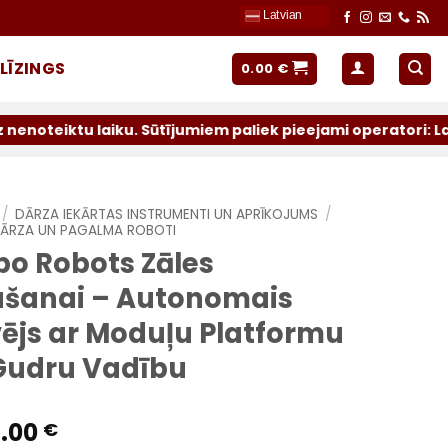
Latvian
LĪZINGS
0.00
€
aiku. Sūtījumiem paliek pieejami operatori: Latvijas Past
/
DĀRZA IEKĀRTAS INSTRUMENTI UN APRĪKOJUMS
/
ĀRZA UN PAGALMA ROBOTI
bo Robots Zāles
ušanai – Autonomais
vējs ar Moduļu Platformu
Gudru Vadību
8.00
€