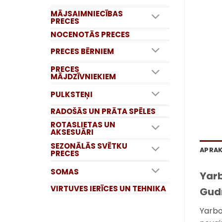
MĀJSAIMNIECĪBAS
PRECES
NOCENOTĀS PRECES
PRECES BĒRNIEM
PRECES
MĀJDZĪVNIEKIEM
PULKSTEŅI
RADOŠĀS UN PRĀTA SPĒLES
ROTASLIETAS UN
AKSESUĀRI
SEZONĀLĀS SVĒTKU
APRA
PRECES
SOMAS
Yarb
VIRTUVES IERĪCES UN TEHNIKA
Gud
Yarbo