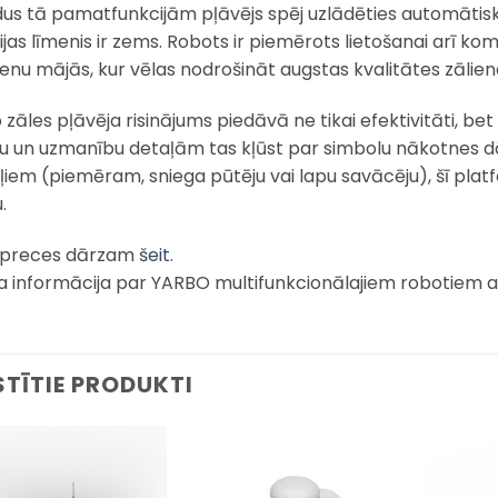
dus tā pamatfunkcijām pļāvējs spēj uzlādēties automātiski,
ijas līmenis ir zems. Robots ir piemērots lietošanai arī kom
ienu mājās, kur vēlas nodrošināt augstas kvalitātes zālien
zāles pļāvēja risinājums piedāvā ne tikai efektivitāti, bet
nu un uzmanību detaļām tas kļūst par simbolu nākotnes d
iem (piemēram, sniega pūtēju vai lapu savācēju), šī plat
.
 preces dārzam
šeit
.
a informācija par YARBO multifunkcionālajiem robotiem
STĪTIE PRODUKTI
Pievienot
Pievienot