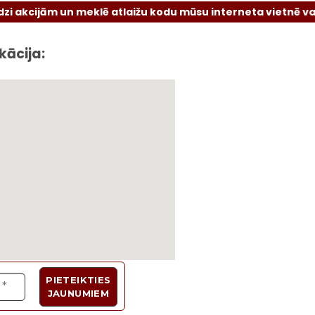
jām un meklē atlaižu kodu mūsu interneta vietnē vai sociāla
kācija: