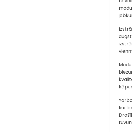
nevai
moduļ
jebku
Izstr
augst
izstr
vienm
Moduļ
biezu
kvali
kāpur
Yarbo
kur l
Drošī
tuvum