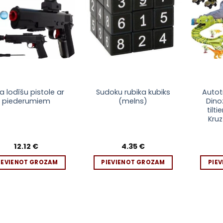
a lodīšu pistole ar
Sudoku rubika kubiks
Autot
piederumiem
(melns)
Dino
tilt
Kru
12.12
€
4.35
€
IEVIENOT GROZAM
PIEVIENOT GROZAM
PIE