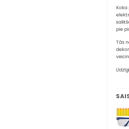
Koka 
elekt
salik
pie p
Tās n
dekoru
veici
Līdzīg
SAI
Pievienot
Pievienot
sarakstam
sarakstam