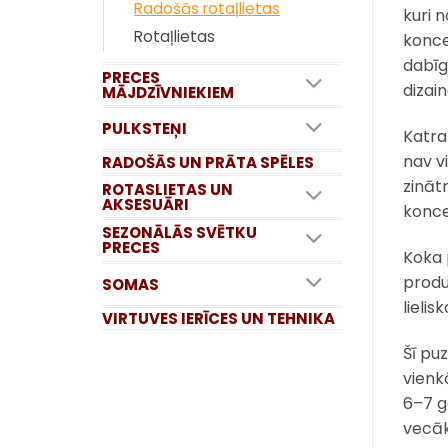
Radošās rotaļlietas
kuri 
Rotaļlietas
konce
dabīgā
PRECES
dizai
MĀJDZĪVNIEKIEM
PULKSTEŅI
Katra 
nav v
RADOŠĀS UN PRĀTA SPĒLES
zināt
ROTASLIETAS UN
AKSESUĀRI
konce
SEZONĀLĀS SVĒTKU
PRECES
Koka 
produ
SOMAS
lielis
VIRTUVES IERĪCES UN TEHNIKA
Šī pu
vienk
6–7 g
vecāk