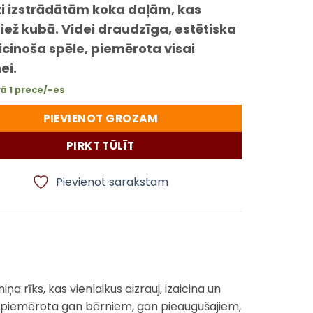
zi izstrādātām koka daļām, kas
iež kubā. Videi draudzīga, estētiska
icinoša spēle, piemērota visai
ei.
ā 1 prece/-es
PIEVIENOT GROZAM
PIRKT TŪLĪT
Pievienot sarakstam
a rīks, kas vienlaikus aizrauj, izaicina un
eāli piemērota gan bērniem, gan pieaugušajiem,