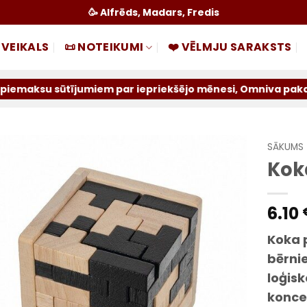
🥳 Alfrēds, Madars, Fredis
 VEIKALS
📜 NOTEIKUMI
❤️ VĒLMJU SARAKSTS
tījumiem par iepriekšējo mēnesi, Omniva pakalpojums tiek 
SĀKUMS
Koka
Pievienot
sarakstam
6.10
Koka p
bērni
loģis
konce