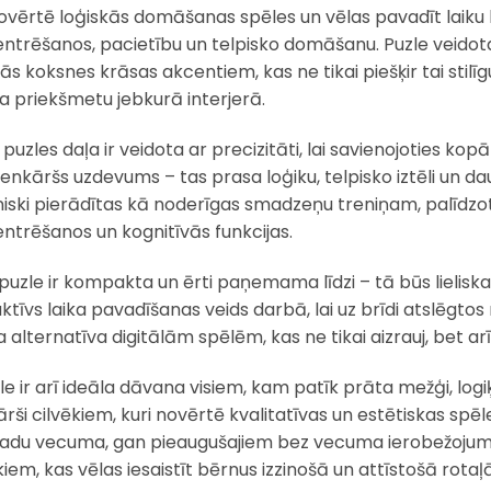
novērtē loģiskās domāšanas spēles un vēlas pavadīt laiku
ntrēšanos, pacietību un telpisko domāšanu. Puzle veidota 
s koksnes krāsas akcentiem, kas ne tikai piešķir tai stilīgu
na priekšmetu jebkurā interjerā.
puzles daļa ir veidota ar precizitāti, lai savienojoties kopā
ienkāršs uzdevums – tas prasa loģiku, telpisko iztēli un da
niski pierādītas kā noderīgas smadzeņu treniņam, palīdz
ntrēšanos un kognitīvās funkcijas.
puzle ir kompakta un ērti paņemama līdzi – tā būs lielisk
ktīvs laika pavadīšanas veids darbā, lai uz brīdi atslēgtos
ka alternatīva digitālām spēlēm, kas ne tikai aizrauj, bet ar
zle ir arī ideāla dāvana visiem, kam patīk prāta mežģi, log
ārši cilvēkiem, kuri novērtē kvalitatīvas un estētiskas sp
adu vecuma, gan pieaugušajiem bez vecuma ierobežojuma. T
iem, kas vēlas iesaistīt bērnus izzinošā un attīstošā rotaļā