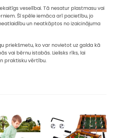
nekaitīgs veselībai. Tā nesatur plastmasu vai
rniem. Šī spēle iemāca arī pacietību, jo
u neatlaidību un neatkāptos no izaicinājuma
īgu priekšmetu, ko var novietot uz galda kā
 vai bērnu istabās. Lielisks rīks, lai
n praktisku vērtību.
Pievienot
Pievienot
sarakstam
sarakstam