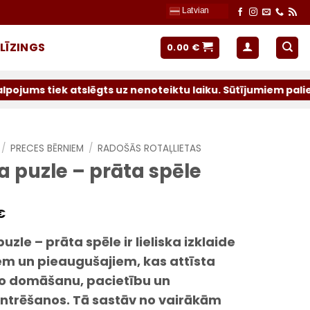
Latvian
LĪZINGS
0.00
€
atslēgts uz nenoteiktu laiku. Sūtījumiem paliek pieejami 
/
PRECES BĒRNIEM
/
RADOŠĀS ROTAĻLIETAS
 puzle – prāta spēle
€
uzle – prāta spēle ir lieliska izklaide
em un pieaugušajiem, kas attīsta
ko domāšanu, pacietību un
ntrēšanos. Tā sastāv no vairākām