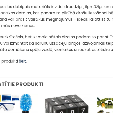
puzles dabīgais materiāls ir videi draudzīgs, ilgmūžīgs un 
roniskas detaļas, kas padara to pilnībā drošu lietošanai bē
šana var prasīt vairākus mēģinājumus – ideāli, lai attīstīt
irmās neveiksmes.
euzkrītošais, bet izsmalcinātais dizains padara to par stil
 vai izmantot kā sarunu uzsācēju birojos, dzīvojamās telpās
nātu domāšanu spēļu veidā, vienlaikus sniedzot estētisku u
i produkti
šeit
.
STĪTIE PRODUKTI
Pievienot
Pievienot
sarakstam
sarakstam