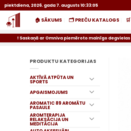
Skip
piektdiena, 2026. gada 7. augusts 10:33:06
to
content
🏠 SĀKUMS
🗂️ PREČU KATALOGS

Saskaņā ar Omniva piemēroto mainīgo degvielas piemaksu sū
PRODUKTU KATEGORIJAS
AKTĪVĀ ATPŪTA UN
SPORTS
APGAISMOJUMS
AROMATIC 89 AROMĀTU
PASAULE
AROMTERAPIJA
RELAKSĀCIJA UN
MEDITĀCIJA
AUTO AKSESUĀRI