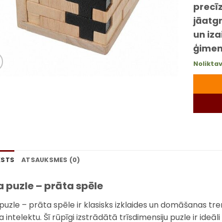
precī
jāatgr
un iza
ģimen
Noliktav
KSTS
ATSAUKSMES (0)
 puzle – prāta spēle
uzle – prāta spēle ir klasisks izklaides un domāšanas treniņ
ta intelektu. Šī rūpīgi izstrādātā trīsdimensiju puzle ir id