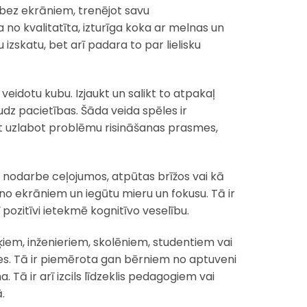
 bez ekrāniem, trenējot savu
no kvalitatīta, izturīga koka ar melnas un
 izskatu, bet arī padara to par lielisku
 veidotu kubu. Izjaukt un salikt to atpakaļ
udz pacietības. Šāda veida spēles ir
ot uzlabot problēmu risināšanas prasmes,
a nodarbe ceļojumos, atpūtas brīžos vai kā
 no ekrāniem un iegūtu mieru un fokusu. Tā ir
ī pozitīvi ietekmē kognitīvo veselību.
iķiem, inženieriem, skolēniem, studentiem vai
ēles. Tā ir piemērota gan bērniem no aptuveni
ā ir arī izcils līdzeklis pedagogiem vai
.