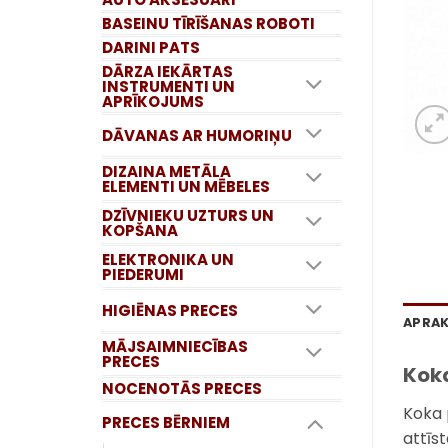
BASEINU TĪRĪŠANAS ROBOTI
DARINI PATS
DĀRZA IEKĀRTAS
INSTRUMENTI UN
APRĪKOJUMS
DĀVANAS AR HUMORIŅU
DIZAINA METĀLA
ELEMENTI UN MĒBELES
DZĪVNIEKU UZTURS UN
KOPŠANA
ELEKTRONIKA UN
PIEDERUMI
HIGIĒNAS PRECES
APRA
MĀJSAIMNIECĪBAS
PRECES
Koka
NOCENOTĀS PRECES
Koka p
PRECES BĒRNIEM
attīs