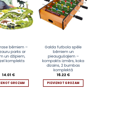
rase bērniem –
Galda futbola spēle
zauru parks ar
bērniem un
iem un džipiem,
pieaugušajiem –
zzel komplekts
kompakts izmērs, koka
dizains, 2 bumbas
komplektā
14.01
€
16.22
€
VIENOT GROZAM
PIEVIENOT GROZAM