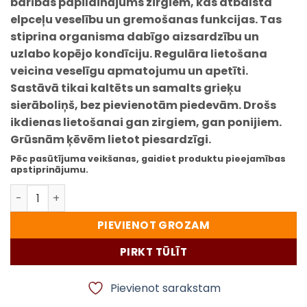
barības papildinājums zirgiem, kas atbalsta
elpceļu veselību un gremošanas funkcijas. Tas
stiprina organisma dabīgo aizsardzību un
uzlabo kopējo kondīciju. Regulāra lietošana
veicina veselīgu apmatojumu un apetīti.
Sastāvā tikai kaltēts un samalts grieķu
sierāboliņš, bez pievienotām piedevām. Drošs
ikdienas lietošanai gan zirgiem, gan ponijiem.
Grūsnām ķēvēm lietot piesardzīgi.
Pēc pasūtījuma veikšanas, gaidiet produktu pieejamības
apstiprinājumu.
Excellent Horse Fenugreek – grieķu sierāboliņš zirgiem, 
PIEVIENOT GROZAM
PIRKT TŪLĪT
Pievienot sarakstam