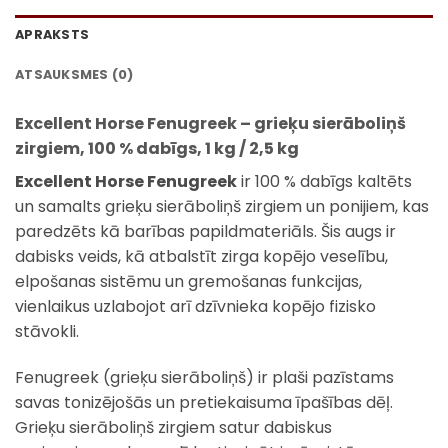
APRAKSTS
ATSAUKSMES (0)
Excellent Horse Fenugreek – grieķu sierāboliņš
zirgiem, 100 % dabīgs, 1 kg / 2,5 kg
Excellent Horse Fenugreek
ir 100 % dabīgs kaltēts
un samalts grieķu sierāboliņš zirgiem un ponijiem, kas
paredzēts kā barības papildmateriāls. Šis augs ir
dabisks veids, kā atbalstīt zirga kopējo veselību,
elpošanas sistēmu un gremošanas funkcijas,
vienlaikus uzlabojot arī dzīvnieka kopējo fizisko
stāvokli.
Fenugreek (grieķu sierāboliņš) ir plaši pazīstams
savas tonizējošās un pretiekaisuma īpašības dēļ.
Grieķu sierāboliņš zirgiem satur dabiskus