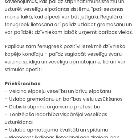
savienojumus, kas palīdz stiprināt imūnsistēmu un
uzturēt veselīgu elpošanas sistēmu, īpaši sezonas
maiņu laikā, kad elpceļi var būt jutīgāki. Regulāra
fenugreek lietošana arī palīdz uzlabot gremošanu un
var palīdzēt dzīvniekam labāk uzņemt barības vielas.
Papildus tam fenugreek pozitīvi ietekmē dzīvnieka
kopējo kondīciju – palīdz saglabāt veselīgu svaru,
veicina spīdīgu un veselīgu apmatojumu, kā arī var
stimulēt apetīti.
Priekšrocības:
– Veicina elpceļu veselību un brīvu elpošanu
– Uzlabo gremošanu un barības vielu uzsūkšanos
– Dabiski stiprina organisma pretestību
– Tonizējoša iedarbība vispārējai veselības
uzturēšanai
– Uzlabo apmatojuma kvalitāti un spīdumu
– Piemērots ikdienas lietošanai gan zirgiem, gan