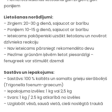
ponijiem
Lietošanas norādījumi:
– Zirgiem: 20–30 g dienā, sajaucot ar barību
– Ponijiem: 10–15 g dienā, sajaucot ar barību
– Ieteicams pakāpeniski uzsākt lietošanu un novērot
dzīvnieka reakciju
– Nav ieteicams pārsniegt rekomendēto devu
– Piezīme: grūsnām ķēvēm lietot piesardzīgi –
fenugreek var stimulēt dzemdi
Sastāvs un iepakojums:
– Sastāvs: 100 % kaltēts un samalts grieķu sierāboliņš
(Trigonella foenum-graecum)
– Iepakojuma izvēles: 1 kg vai 2,5 kg
– Svars: 1 kg / 2.5 kg atkarībā no izvēles
– Uzglabāt vēsā, sausā vietā, cieši noslēgtā traukā