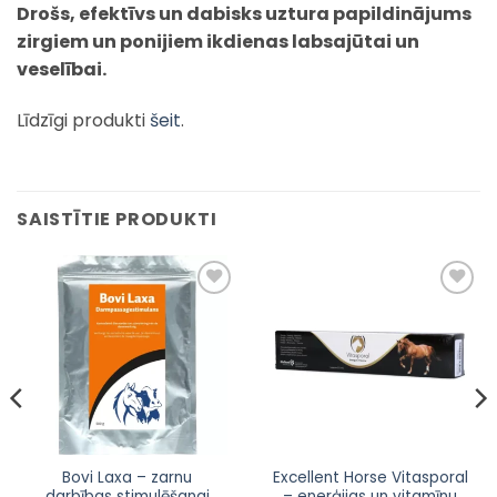
Drošs, efektīvs un dabisks uztura papildinājums
zirgiem un ponijiem ikdienas labsajūtai un
veselībai.
Līdzīgi produkti
šeit
.
SAISTĪTIE PRODUKTI
Pievienot
Pievienot
sarakstam
sarakstam
Bovi Laxa – zarnu
Excellent Horse Vitasporal
darbības stimulēšanai
– enerģijas un vitamīnu