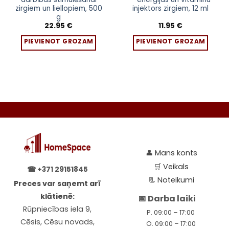
zirgiem un liellopiem, 500
injektors zirgiem, 12 ml
g
22.95
€
11.95
€
PIEVIENOT GROZAM
PIEVIENOT GROZAM
👤
Mans konts
🛒
Veikals
☎
+371 29151845
📃
Noteikumi
Preces var saņemt arī
klātienē:
📅 Darba laiki
Rūpniecības iela 9,
P. 09:00 – 17:00
Cēsis, Cēsu novads,
O. 09:00 – 17:00