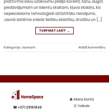
platforma savu uzdevumu pildīja korekti, taču, augot
piedāvājumam un klientu skaitam, kļuva skaidrs, ka
nepieciešams tehnoloģiski attīstītāks risinājums.
Jaunā sistēma sniedz lielāku elastību, drošību un […]
TURPINĀT LASĪT
→
Kategorija:
Jaunumi
Atstāt komentāru
👤
Mans konts
🛒
Veikals
☎
+371 29151845