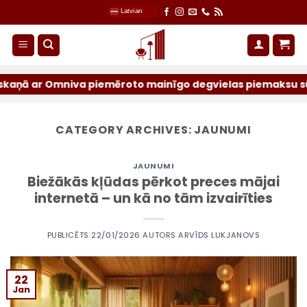
Skip
Latvian
to
content
ņā ar Omniva piemēroto mainīgo degvielas piemaksu sūtījum
CATEGORY ARCHIVES:
JAUNUMI
JAUNUMI
Biežākās kļūdas pērkot preces mājai
internetā – un kā no tām izvairīties
PUBLICĒTS
22/01/2026
AUTORS
ARVĪDS LUKJANOVS
22
Jan