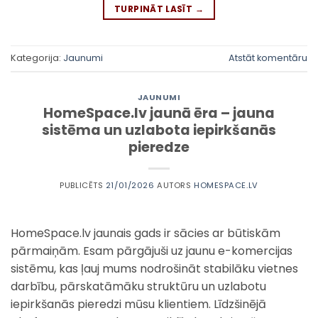
TURPINĀT LASĪT
→
Kategorija:
Jaunumi
Atstāt komentāru
JAUNUMI
HomeSpace.lv jaunā ēra – jauna
sistēma un uzlabota iepirkšanās
pieredze
PUBLICĒTS
21/01/2026
AUTORS
HOMESPACE.LV
HomeSpace.lv jaunais gads ir sācies ar būtiskām
pārmaiņām. Esam pārgājuši uz jaunu e-komercijas
sistēmu, kas ļauj mums nodrošināt stabilāku vietnes
darbību, pārskatāmāku struktūru un uzlabotu
iepirkšanās pieredzi mūsu klientiem. Līdzšinējā