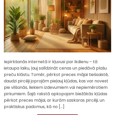
Iepirkšanās internetā ir kļuvusi par ikdienu – tā
ietaupa laiku, ļauj salīdzināt cenas un piedāvā plašu
preču klāstu. Tomēr, pērkot preces mājai tiešsaistē,
daudzi pircēji joprojām pieļauj kļūdas, kas var novest
pie vilšanās, liekiem izdevumiem vai nepiemērotiem
pirkumiem. Šajā rakstā apkopojam biežākās kļūdas
pērkot preces mājai, ar kurām saskaras pircēji, un
praktiskus padomus, kā no […]